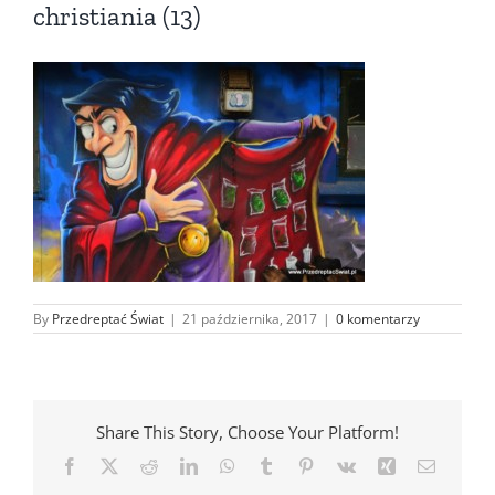
christiania (13)
By
Przedreptać Świat
|
21 października, 2017
|
0 komentarzy
Share This Story, Choose Your Platform!
Facebook
X
Reddit
LinkedIn
WhatsApp
Tumblr
Pinterest
Vk
Xing
Email