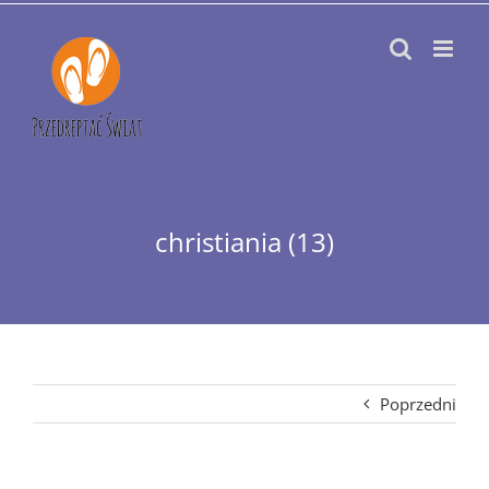
Przejdź
do
zawartości
christiania (13)
Poprzedni