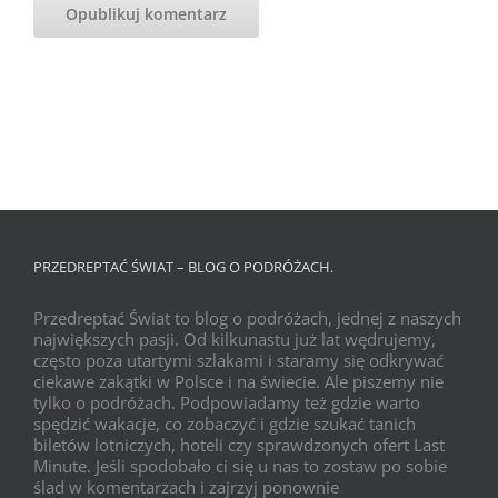
PRZEDREPTAĆ ŚWIAT – BLOG O PODRÓŻACH.
Przedreptać Świat to blog o podróżach, jednej z naszych
największych pasji. Od kilkunastu już lat wędrujemy,
często poza utartymi szlakami i staramy się odkrywać
ciekawe zakątki w Polsce i na świecie. Ale piszemy nie
tylko o podróżach. Podpowiadamy też gdzie warto
spędzić wakacje, co zobaczyć i gdzie szukać tanich
biletów lotniczych, hoteli czy sprawdzonych ofert Last
Minute. Jeśli spodobało ci się u nas to zostaw po sobie
ślad w komentarzach i zajrzyj ponownie