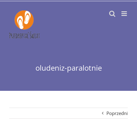
Przejdź
do
zawartości
oludeniz-paralotnie
Poprzedni