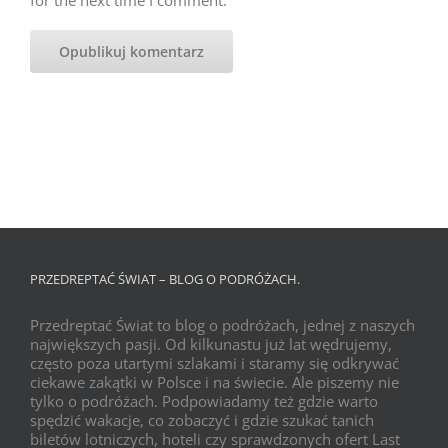
for the next time I comment.
PRZEDREPTAĆ ŚWIAT – BLOG O PODRÓŻACH.
Przedreptać Świat to blog o podróżach, jednej z naszych
największych pasji. Od kilkunastu już lat wędrujemy,
często poza utartymi szlakami i staramy się odkrywać
ciekawe zakątki w Polsce i na świecie. Ale piszemy nie
tylko o podróżach. Podpowiadamy też gdzie warto
spędzić wakacje, co zobaczyć i gdzie szukać tanich
biletów lotniczych, hoteli czy sprawdzonych ofert Last