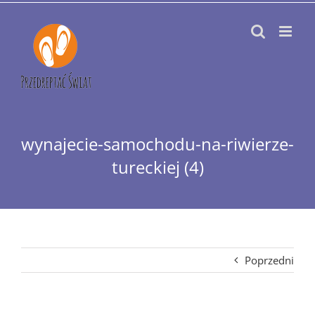
Przejdź
do
zawartości
wynajecie-samochodu-na-riwierze-
tureckiej (4)
Poprzedni