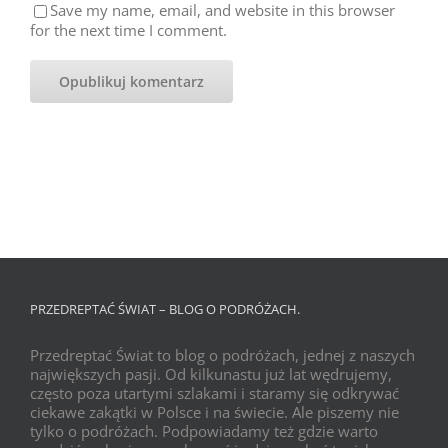
Save my name, email, and website in this browser
for the next time I comment.
PRZEDREPTAĆ ŚWIAT – BLOG O PODRÓŻACH.
Przedreptać Świat to blog o podróżach, jednej z naszych
największych pasji. Od kilkunastu już lat wędrujemy,
często poza utartymi szlakami i staramy się odkrywać
ciekawe zakątki w Polsce i na świecie. Ale piszemy nie
tylko o podróżach. Podpowiadamy też gdzie warto