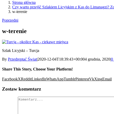
Strona główna
Czy warto przejść Szlakiem Licyjskim z Kas do Limanagzi? Z
w-terenie
Poprzedni
w-terenie
Szlak Licyjski – Turcja
By
Przedreptać Świat
|
2020-12-04T18:39:43+00:00
4 grudnia, 2020
|
0
Share This Story, Choose Your Platform!
Facebook
X
Reddit
LinkedIn
WhatsApp
Tumblr
Pinterest
Vk
Xing
Email
Zostaw komentarz