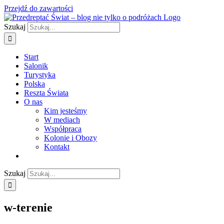
Przejdź do zawartości
Szukaj
Start
Salonik
Turystyka
Polska
Reszta Świata
O nas
Kim jesteśmy
W mediach
Współpraca
Kolonie i Obozy
Kontakt
Szukaj
w-terenie