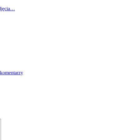
djęcia…
 komentarzy