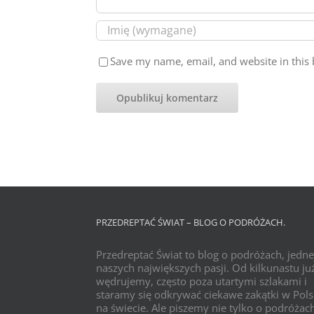
Save my name, email, and website in this 
PRZEDREPTAĆ ŚWIAT – BLOG O PODRÓŻACH.
Przedreptać Świat to blog o podróżach, jedne
naszych największych pasji. Od kilkunastu już
wędrujemy, często poza utartymi szlakami i
staramy się odkrywać ciekawe zakątki w Pols
na świecie. Ale piszemy nie tylko o podróżac