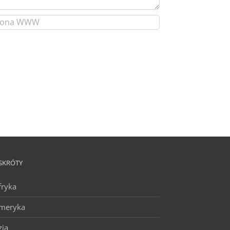
SKRÓTY
fryka
meryka
zja