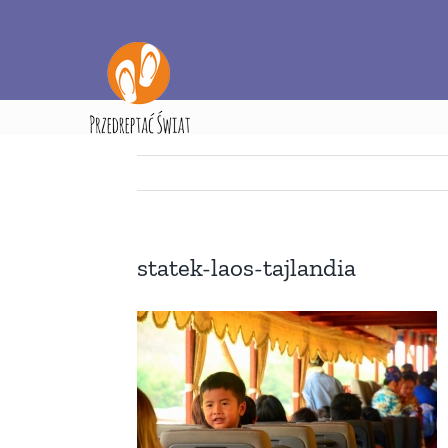
Przejdź
do
zawartości
Strona
statek-laos-tajlandia