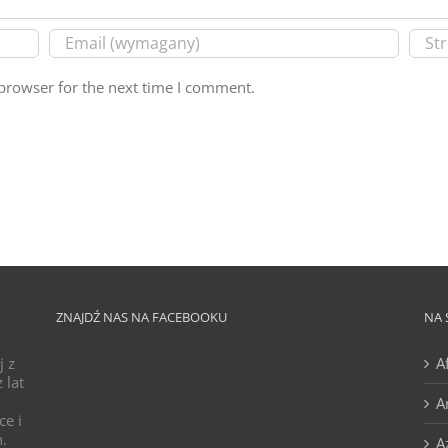
browser for the next time I comment.
ZNAJDŹ NAS NA FACEBOOKU
NA 
j z
A
 lat
A
ce i
h.
A