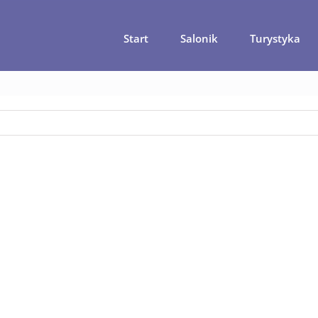
Start
Salonik
Turystyka
 główna
Z Tajlandii do Laosu ? Tylko Mekongiem !
statek-laos-t