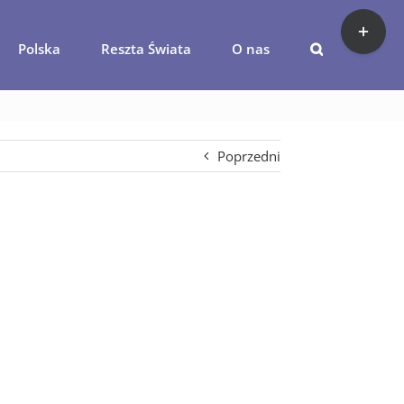
Toggle
Sliding
Polska
Reszta Świata
O nas
Bar
ajlandia
Area
Poprzedni