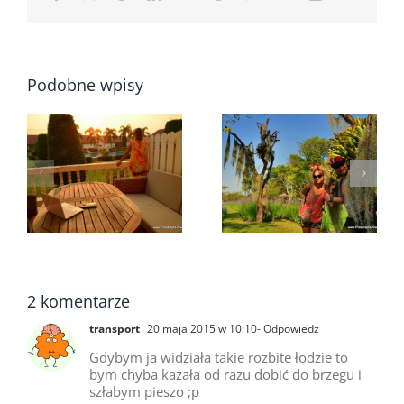
Podobne wpisy
y
2 nasze ulubione
Czy warto
w
miejsca – nie
wypożyczyć
e
uwierzysz, że to
samochód w
u?
Bangkok
Tajlandii?
2 komentarze
transport
20 maja 2015 w 10:10
- Odpowiedz
Gdybym ja widziała takie rozbite łodzie to
bym chyba kazała od razu dobić do brzegu i
szłabym pieszo ;p