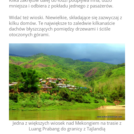
Kilka zakrętów dalej do łodzi podpływa inna, dużo
mniejsza i odbiera z pokładu jednego z pasażerów.
Widać też wioski. Niewielkie, składające się zazwyczaj z
kilku domów. Te największe to zaledwie kilkanaście
dachów błyszczących pomiędzy drzewami i ściśle
otoczonych górami.
Jedna z większych wiosek nad Mekongiem na trasie z
Luang Prabang do granicy z Tajlandią