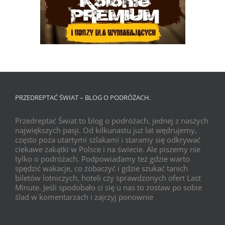
PRZEDREPTAĆ ŚWIAT – BLOG O PODRÓŻACH.
Przedreptać Świat to blog o podróżach, jednej z naszych
największych pasji. Od kilkunastu już lat wędrujemy,
często poza utartymi szlakami i staramy się odkrywać
ciekawe zakątki w Polsce i na świecie. Ale piszemy nie
tylko o podróżach. Podpowiadamy też gdzie warto
spędzić wakacje, co zobaczyć i gdzie szukać tanich
biletów lotniczych, hoteli czy sprawdzonych ofert Last
Minute. Jeśli spodobało ci się u nas to zostaw po sobie
ślad w komentarzach i zajrzyj ponownie