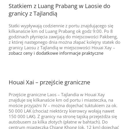
Statkiem z Luang Prabang w Laosie do
granicy z Tajlandią
Statki wypływają codziennie z portu znajdującego się
kilkanaście km od Luang Prabang ok godz 9:00. Po 8
godzinach płynięcia zawijają do miejscowości Pakbeng,
z której następnego dnia można złapać kolejny statek do
granicy Laosu z Tajlandią w miejscowości Houai Xay –
zobacz ceny i dodatkowe informacje praktyczne
Houai Xai – przejście graniczne
Przejście graniczne Laos – Tajlandia w Houai Xay
znajduje się kilkanaście km od portu i miasteczka, na
moście przyjaźni IV – można dojechać tuktukiem za ok.
50 000 LAK (chociaż niektórzy kierowcy wołają nawet
150 000 LAK). Z granicy na stronę tajską przejeżdża się
autobusem za kilka złotych (płatne w bahtach). Do
centrum miasteczka Chiang Khong (ok. 12 km) dojechać