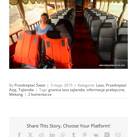
By
Przedreptać Świat
|
3 maja, 2015
|
Kategorie:
Laos
,
Przedreptać
Azję
,
Tajlandia
|
Tagi:
granica laos tajlandia
,
informacje praktyczne
,
Mekong
|
2 komentarze
Share This Story, Choose Your Platform!
Facebook
X
Reddit
LinkedIn
WhatsApp
Tumblr
Pinterest
Vk
Xing
Email