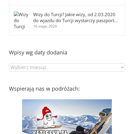
Wizy do Turcji? Jakie wizy, od 2.03.2020
do wjazdu do Turcji wystarczy paszport…
16 maja, 2020
Wpisy wg daty dodania
Wpisy
wg
daty
dodania
Wspierają nas w podróżach: