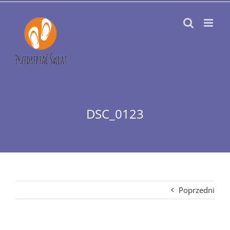
Przejdź
do
zawartości
DSC_0123
Poprzedni