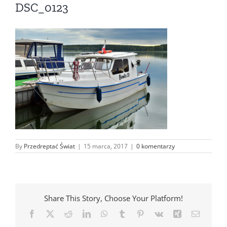
DSC_0123
By
Przedreptać Świat
|
15 marca, 2017
|
0 komentarzy
Share This Story, Choose Your Platform!
Facebook
X
Reddit
LinkedIn
WhatsApp
Tumblr
Pinterest
Vk
Xing
Email