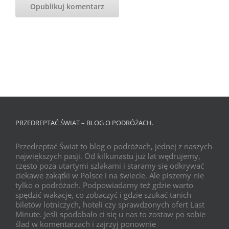
PRZEDREPTAĆ ŚWIAT – BLOG O PODRÓŻACH.
Przedreptać Świat to blog o podróżach, jednej z naszych
największych pasji. Od kilkunastu już lat wędrujemy,
często poza utartymi szlakami i staramy się odkrywać
ciekawe zakątki w Polsce i na świecie. Ale piszemy nie
tylko o podróżach. Podpowiadamy też gdzie warto
spędzić wakacje, co zobaczyć i gdzie szukać tanich
biletów lotniczych, hoteli czy sprawdzonych ofert Last
Minute. Jeśli spodobało ci się u nas to zostaw po sobie
ślad w komentarzach i zajrzyj ponownie