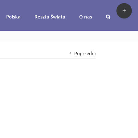
Toggle
Sliding
Polska
Reszta Świata
O nas
Bar
ogora-zwiedzanie
Area
Poprzedni