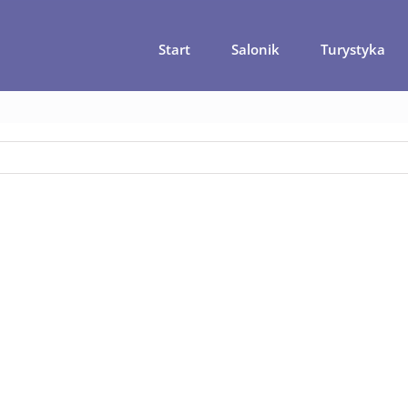
Start
Salonik
Turystyka
Zwiedzanie Czarnogóry i najbardziej klimatyczne miasto
czarn