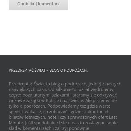
PRZEDREPTAĆ ŚWIAT – BLOG O PODRÓŻACH.
Przedreptać Świat to blog o podróżach, jednej z naszych
największych pasji. Od kilkunastu już lat wędrujemy,
często poza utartymi szlakami i staramy się odkrywać
ciekawe zakątki w Polsce i na świecie. Ale piszemy nie
tylko o podróżach. Podpowiadamy też gdzie warto
spędzić wakacje, co zobaczyć i gdzie szukać tanich
biletów lotniczych, hoteli czy sprawdzonych ofert Last
Minute. Jeśli spodobało ci się u nas to zostaw po sobie
ślad w komentarzach i zajrzyj ponownie