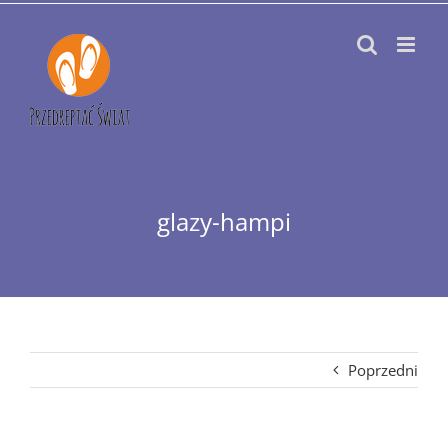
Przejdź
do
zawartości
glazy-hampi
Poprzedni