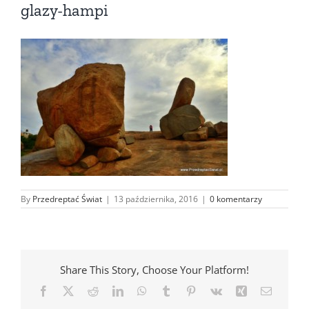
glazy-hampi
By
Przedreptać Świat
|
13 października, 2016
|
0 komentarzy
Share This Story, Choose Your Platform!
Facebook
X
Reddit
LinkedIn
WhatsApp
Tumblr
Pinterest
Vk
Xing
Email