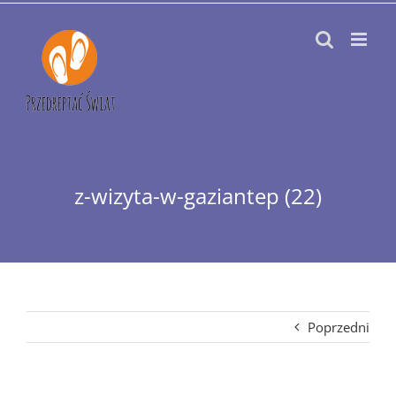
Przejdź
do
zawartości
z-wizyta-w-gaziantep (22)
Poprzedni