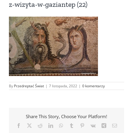
z-wizyta-w-gaziantep (22)
By
Przedreptać Świat
|
7 listopada, 2022
|
0 komentarzy
Share This Story, Choose Your Platform!
Facebook
X
Reddit
LinkedIn
WhatsApp
Tumblr
Pinterest
Vk
Xing
Email