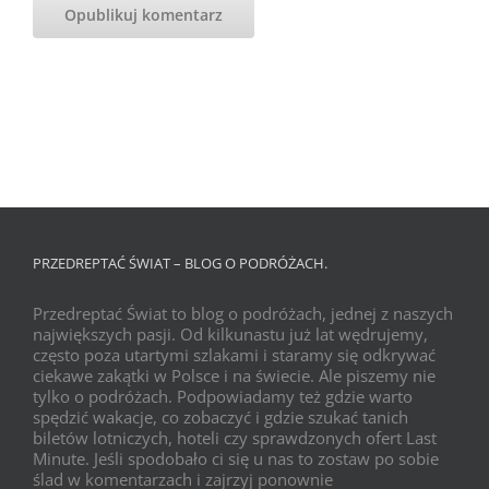
PRZEDREPTAĆ ŚWIAT – BLOG O PODRÓŻACH.
Przedreptać Świat to blog o podróżach, jednej z naszych
największych pasji. Od kilkunastu już lat wędrujemy,
często poza utartymi szlakami i staramy się odkrywać
ciekawe zakątki w Polsce i na świecie. Ale piszemy nie
tylko o podróżach. Podpowiadamy też gdzie warto
spędzić wakacje, co zobaczyć i gdzie szukać tanich
biletów lotniczych, hoteli czy sprawdzonych ofert Last
Minute. Jeśli spodobało ci się u nas to zostaw po sobie
ślad w komentarzach i zajrzyj ponownie