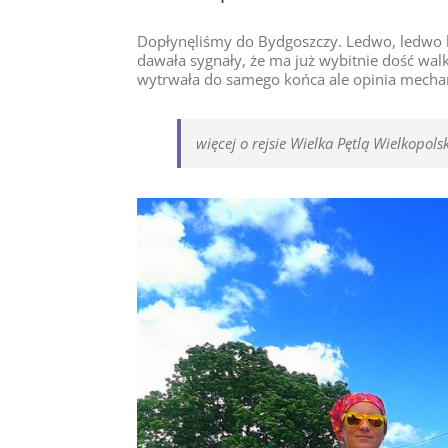
Dopłynęliśmy do Bydgoszczy. Ledwo, ledwo bo
dawała sygnały, że ma już wybitnie dość walk
wytrwała do samego końca ale opinia mechan
więcej o rejsie Wielka Pętlą Wielkopol