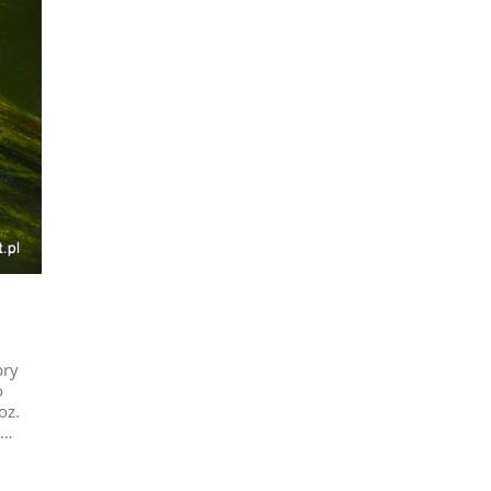
bry
o
oz.
 …