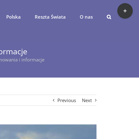
Toggle
Sliding
Polska
Reszta Świata
O nas
Bar
Area
formacje
mowania i informacje
Previous
Next