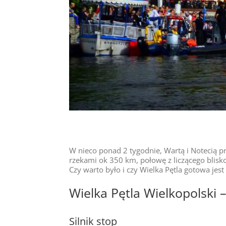
W nieco ponad 2 tygodnie, Wartą i Notecią 
rzekami ok 350 km, połowę z liczącego blisko
Czy warto było i czy Wielka Pętla gotowa jes
Wielka Pętla Wielkopolski –
Silnik stop