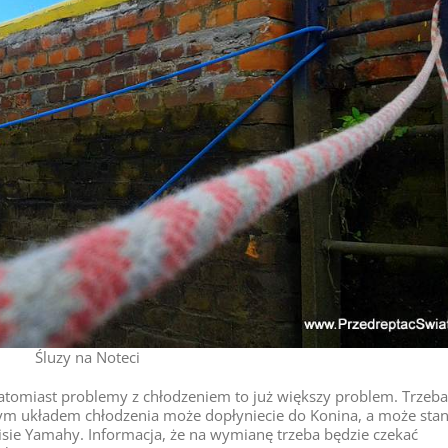
Śluzy na Noteci
 natomiast problemy z chłodzeniem to już większy problem. Trzeba
m układem chłodzenia może dopłyniecie do Konina, a może stan
wisie Yamahy. Informacja, że na wymianę trzeba będzie czekać