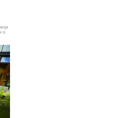
swoje
i o