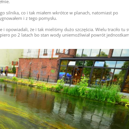
łnie.
o silnika, co i tak miałem wkrótce w planach, natomiast po
gnowałem i z tego pomysłu.
e i opowiadali, że i tak mieliśmy dużo szczęścia. Wielu traciło tu 
 dopiero po 2 latach bo stan wody uniemożliwiał powrót jednostkam