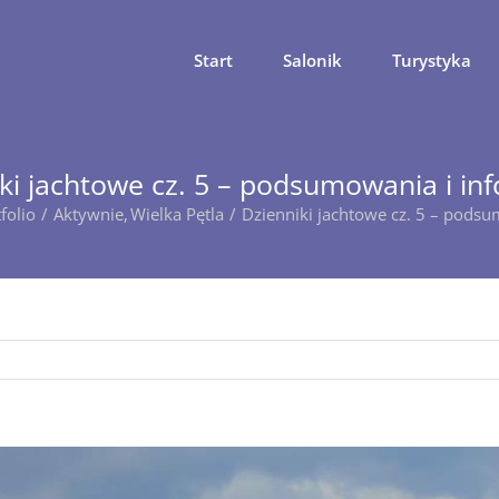
Start
Salonik
Turystyka
ki jachtowe cz. 5 – podsumowania i in
folio
Aktywnie
Wielka Pętla
Dzienniki jachtowe cz. 5 – podsu