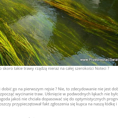
 skoro takie trawy rządzą nieraz na całej szerokości Noteci ?
i dobić go na pierwszym rejsie ? Nie, to zdecydowanie nie jest do
rozpocząć wycinanie traw. Utknięcie w podwodnych łąkach nie był
ogoda jakoś nie chciała dopasować się do optymistycznych progn
szczy przypieczętował fakt zgłoszenia się kupca na naszą łódkę i