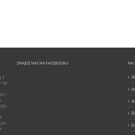
ZNAJDŹ NAS NA FACEBOOKU
NA 
j z
A
 lat
A
ce i
h.
A
cje,
B
t
 po
E
e