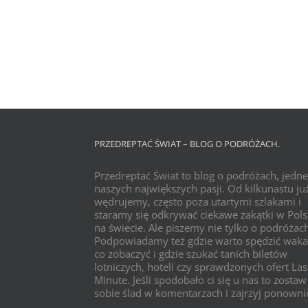
PRZEDREPTAĆ ŚWIAT – BLOG O PODRÓŻACH.
Przedreptać Świat to blog o podróżach, jedne
naszych największych pasji. Od kilkunastu już
wędrujemy, często poza utartymi szlakami i
staramy się odkrywać ciekawe zakątki w Pols
na świecie. Ale piszemy nie tylko o podróżac
Podpowiadamy też gdzie warto spędzić waka
co zobaczyć i gdzie szukać tanich biletów
lotniczych, hoteli czy sprawdzonych ofert Las
Minute. Jeśli spodobało ci się u nas to zostaw
sobie ślad w komentarzach i zajrzyj ponowni