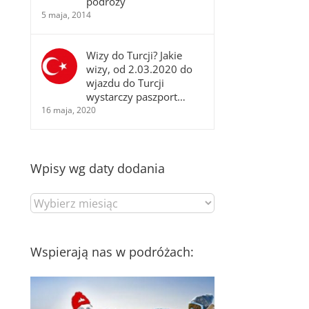
podróży
5 maja, 2014
Wizy do Turcji? Jakie
wizy, od 2.03.2020 do
wjazdu do Turcji
wystarczy paszport…
16 maja, 2020
Wpisy wg daty dodania
Wpisy
wg
daty
dodania
Wspierają nas w podróżach: