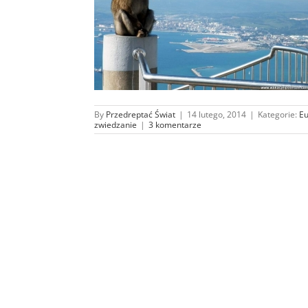
 Magotów –
aru w 1 dzień
altar
By
Przedreptać Świat
|
14 lutego, 2014
|
Kategorie:
E
zwiedzanie
|
3 komentarze