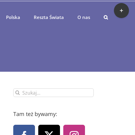
Toggle
Sliding
Bar
Polska
Reszta Świata
O nas
Area
Szukaj
Tam też bywamy: