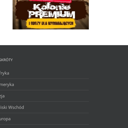
SKRÓTY
fryka
meryka
zja
liski Wschód
uropa