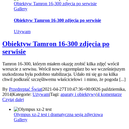
Obiektyw Tamron 16-300 zdjęcia po serwisie
Gallery
Obiektyw Tamron 16-300 zdjęcia po serwisie
Używam
Obiektyw Tamron 16-300 zdjęcia po
serwisie
Tamron 16-300, którym miałem okazję zrobić kilka zdjęć wrócił
wreszcie z serwisu. Wrócił nowy egzemplarz bo we wcześniejszym
uszkodzona była podobno stabilizacja. Udało mi się go na kilka
chwil podkraść szczęśliwemu właścicielowi i mimo, że pogoda [...]
By
Przedreptać Świat
|
2021-04-27T10:47:36+00:00
26 października,
2014
|
Kategorie:
Używam
|
Tagi:
aparaty i obiektywy
|
4 komentarze
Czytaj dalej
Olympus xz-2 test i dramatyczna sesja zdjęciowa
Gallery