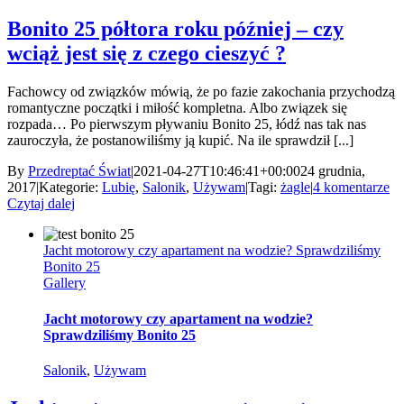
Bonito 25 półtora roku później – czy
wciąż jest się z czego cieszyć ?
Fachowcy od związków mówią, że po fazie zakochania przychodzą
romantyczne początki i miłość kompletna. Albo związek się
rozpada… Po pierwszym pływaniu Bonito 25, łódź nas tak nas
zauroczyła, że postanowiliśmy ją kupić. Na ile sprawdził [...]
By
Przedreptać Świat
|
2021-04-27T10:46:41+00:00
24 grudnia,
2017
|
Kategorie:
Lubię
,
Salonik
,
Używam
|
Tagi:
żagle
|
4 komentarze
Czytaj dalej
Jacht motorowy czy apartament na wodzie? Sprawdziliśmy
Bonito 25
Gallery
Jacht motorowy czy apartament na wodzie?
Sprawdziliśmy Bonito 25
Salonik
,
Używam