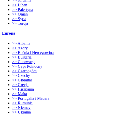
>> Jordania
>> Liban
>> Palestyna
>> Oman
>> Syria
>> Turcja
Europa
>> Albania
>> Azory
>> Bośnia i Hercegowina
>> Bułgaria
>> Chorwacja
>> Cypr Północny
>> Czarnogóra
>> Czechy
>> Gibraltar
>> Grecja
>> Hiszpania
>> Malta
>> Portugalia i Madera
>> Rumunia
>> Niemcy
>> Ukraina