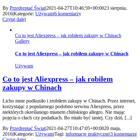
By
Przedreptać Świat
|
2021-04-27T10:46:59+00:00
23 sierpnia,
2016
|
Kategorie:
Używam
|
6 komentarzy
Czytaj dalej
Co to jest Aliexpress – jak robiłem zakupy w Chinach
Gallery
Co to jest Aliexpress – jak robiłem zakupy w Chinach
Używam
Co to jest Aliexpress – jak robiłem
zakupy w Chinach
Licho mnie podkusiło i zrobiłem zakupy w Chinach. Przez internet,
korzystając z popularnego podobno serwisu Aliexpress, przez
niektórych określanego mianem chińskiego allegro. Nie mając
pojęcia o cłach czy podatkach. Bo miało być taniej. Czy dziś, [...]
By
Przedreptać Świat
|
2021-04-27T10:47:05+00:00
20 maja,
2016
|
Kategorie:
Używam
|
Tagi:
informacje praktyczne
|
3 komentarze
Czytaj dalej