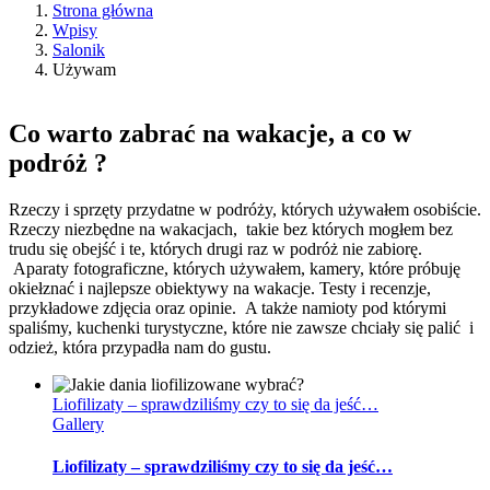
Strona główna
Wpisy
Salonik
Używam
Co warto zabrać na wakacje, a co w
podróż ?
Rzeczy i sprzęty przydatne w podróży, których używałem osobiście.
Rzeczy niezbędne na wakacjach, takie bez których mogłem bez
trudu się obejść i te, których drugi raz w podróż nie zabiorę.
Aparaty fotograficzne, których używałem, kamery, które próbuję
okiełznać i najlepsze obiektywy na wakacje. Testy i recenzje,
przykładowe zdjęcia oraz opinie. A także namioty pod którymi
spaliśmy, kuchenki turystyczne, które nie zawsze chciały się palić i
odzież, która przypadła nam do gustu.
Liofilizaty – sprawdziliśmy czy to się da jeść…
Gallery
Liofilizaty – sprawdziliśmy czy to się da jeść…