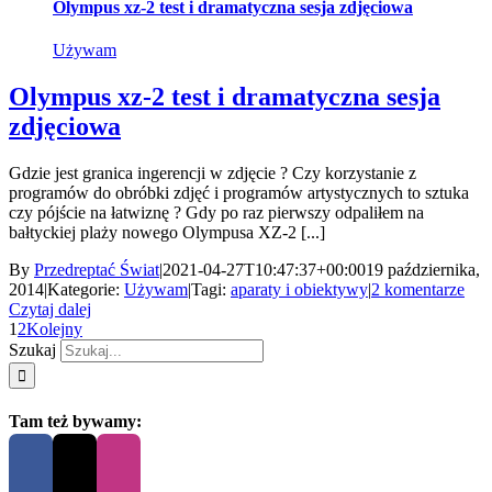
Olympus xz-2 test i dramatyczna sesja zdjęciowa
Używam
Olympus xz-2 test i dramatyczna sesja
zdjęciowa
Gdzie jest granica ingerencji w zdjęcie ? Czy korzystanie z
programów do obróbki zdjęć i programów artystycznych to sztuka
czy pójście na łatwiznę ? Gdy po raz pierwszy odpaliłem na
bałtyckiej plaży nowego Olympusa XZ-2 [...]
By
Przedreptać Świat
|
2021-04-27T10:47:37+00:00
19 października,
2014
|
Kategorie:
Używam
|
Tagi:
aparaty i obiektywy
|
2 komentarze
Czytaj dalej
1
2
Kolejny
Szukaj
Tam też bywamy: