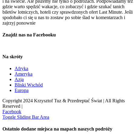
i na świecie. Ale piszemy nie tylko o podróżach. Podpowiadamy też
gdzie warto spędzić wakacje, co zobaczyć i gdzie szukać tanich
biletów lotniczych, hoteli czy sprawdzonych ofert Last Minute. Jeśli
spodobało ci się u nas to zostaw po sobie ślad w komentarzach i
zajrzyj ponownie
Znajdź nas na Facebooku
Na skróty
Afryka
Ameryka
Azja
Bliski Wschód
Europa
Copyright 2024 Krzysztof Tuz & Przedreptać Świat | All Rights
Reserved |
Facebook
Toggle Sliding Bar Area
Ostatnio dodane miejsca na mapach naszych podróży