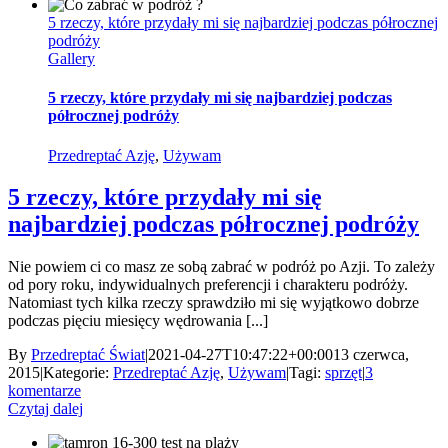
5 rzeczy, które przydały mi się najbardziej podczas półrocznej
podróży
Gallery
5 rzeczy, które przydały mi się najbardziej podczas
półrocznej podróży
Przedreptać Azję
,
Używam
5 rzeczy, które przydały mi się
najbardziej podczas półrocznej podróży
Nie powiem ci co masz ze sobą zabrać w podróż po Azji. To zależy
od pory roku, indywidualnych preferencji i charakteru podróży.
Natomiast tych kilka rzeczy sprawdziło mi się wyjątkowo dobrze
podczas pięciu miesięcy wędrowania [...]
By
Przedreptać Świat
|
2021-04-27T10:47:22+00:00
13 czerwca,
2015
|
Kategorie:
Przedreptać Azję
,
Używam
|
Tagi:
sprzęt
|
3
komentarze
Czytaj dalej