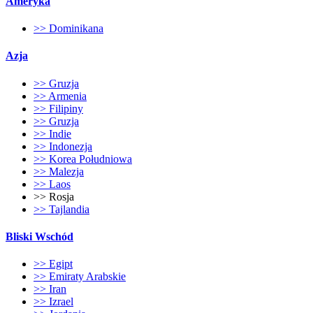
Ameryka
>> Dominikana
Azja
>> Gruzja
>> Armenia
>> Filipiny
>> Gruzja
>> Indie
>> Indonezja
>> Korea Południowa
>> Malezja
>> Laos
>> Rosja
>> Tajlandia
Bliski Wschód
>> Egipt
>> Emiraty Arabskie
>> Iran
>> Izrael