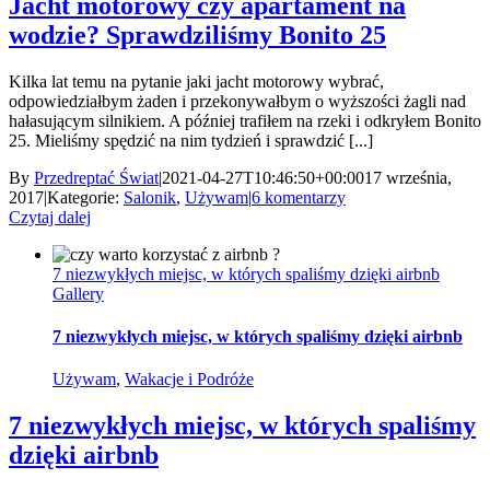
Jacht motorowy czy apartament na
wodzie? Sprawdziliśmy Bonito 25
Kilka lat temu na pytanie jaki jacht motorowy wybrać,
odpowiedziałbym żaden i przekonywałbym o wyższości żagli nad
hałasującym silnikiem. A później trafiłem na rzeki i odkryłem Bonito
25. Mieliśmy spędzić na nim tydzień i sprawdzić [...]
By
Przedreptać Świat
|
2021-04-27T10:46:50+00:00
17 września,
2017
|
Kategorie:
Salonik
,
Używam
|
6 komentarzy
Czytaj dalej
7 niezwykłych miejsc, w których spaliśmy dzięki airbnb
Gallery
7 niezwykłych miejsc, w których spaliśmy dzięki airbnb
Używam
,
Wakacje i Podróże
7 niezwykłych miejsc, w których spaliśmy
dzięki airbnb