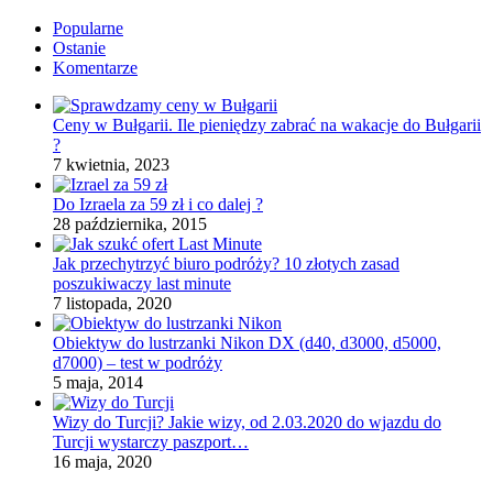
Popularne
Ostanie
Komentarze
Ceny w Bułgarii. Ile pieniędzy zabrać na wakacje do Bułgarii
?
7 kwietnia, 2023
Do Izraela za 59 zł i co dalej ?
28 października, 2015
Jak przechytrzyć biuro podróży? 10 złotych zasad
poszukiwaczy last minute
7 listopada, 2020
Obiektyw do lustrzanki Nikon DX (d40, d3000, d5000,
d7000) – test w podróży
5 maja, 2014
Wizy do Turcji? Jakie wizy, od 2.03.2020 do wjazdu do
Turcji wystarczy paszport…
16 maja, 2020