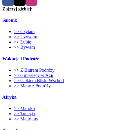
Zajrzyj głębiej:
Salonik
>> Czytam
>> Używam
>> Lubię
>> Bywam
Wakacje i Podróże
>>
Z Biurem Podróży
>> 6 miesięcy w Azji
>> Całkiem Bliski Wschód
>> Mapy z Podróży
Afryka
>> Maroko
>> Tunezja
>> Mauritius