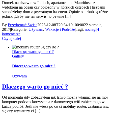
Domek na drzewie w Indiach, apartament na Mauritiusie z
widokiem na ocean czy położony w górskich ostępach Hiszpanii
samodzielny dom z prywatnym basenem. Opinie o airbnb są różne
jednak gdyby nie ten serwis, to pewnie [...]
By
Przedreptać Świat
|
2023-12-08T20:34:19+00:00
22 sierpnia,
2017
|
Kategorie:
Używam
,
Wakacje i Podróże
|
Tagi:
noclegi
|
4
komentarze
Czytaj dalej
Dlaczego warto go mieć ?
Gallery
Dlaczego warto go mieć ?
Używam
Dlaczego warto go mieć ?
Od momentu gdy zobaczyłem jak łatwo można włamać się na mój
komputer podczas korzystania z darmowego wifi zabieram go w
każdą podróż. Jeśli nie wiesz po co ci mobilny router, zastanawiasz
się czy wystarczy ci [...]