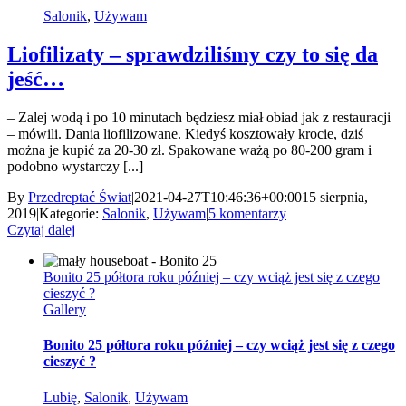
Salonik
,
Używam
Liofilizaty – sprawdziliśmy czy to się da
jeść…
– Zalej wodą i po 10 minutach będziesz miał obiad jak z restauracji
– mówili. Dania liofilizowane. Kiedyś kosztowały krocie, dziś
można je kupić za 20-30 zł. Spakowane ważą po 80-200 gram i
podobno wystarczy [...]
By
Przedreptać Świat
|
2021-04-27T10:46:36+00:00
15 sierpnia,
2019
|
Kategorie:
Salonik
,
Używam
|
5 komentarzy
Czytaj dalej
Bonito 25 półtora roku później – czy wciąż jest się z czego
cieszyć ?
Gallery
Bonito 25 półtora roku później – czy wciąż jest się z czego
cieszyć ?
Lubię
,
Salonik
,
Używam