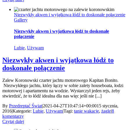
Niezwykły akwen i wyjątkowa łódź to doskonałe połączenie
Gallery
Niezwykły akwen i wyjątkowa łódź to doskonałe
połączenie
Lubię
,
Używam
Niezwykły akwen i wyjątkowa łódź to
doskonałe połączenie
Zalew Koronowski czarter jachtu motorowego Kapitan Bonito.
Niezwykłego jachtu, który łączy w sobie zalety houseboata, łodzi
motorowej i apartamentu na wodzie. Wystarczył jeden rejs, żeby
stwierdzić, że to łódź idealna dla nas więc jeśli nie [...]
By
Przedreptać Świat
|
2021-04-27T10:47:14+00:00
15 stycznia,
2016
|
Kategorie:
Lubię
,
Używam
|
Tagi:
tanie wakacje
,
żagle
|
8
komentarzy
Czytaj dalej