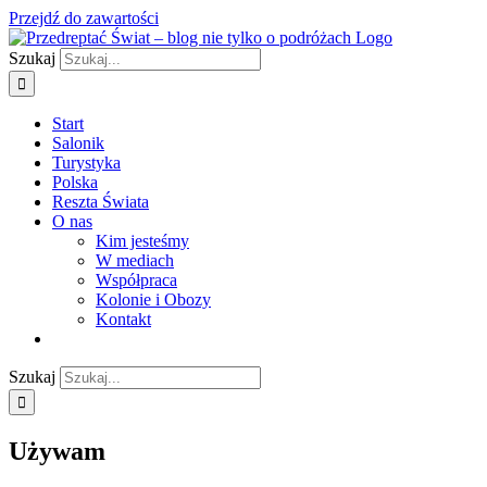
Przejdź do zawartości
Szukaj
Start
Salonik
Turystyka
Polska
Reszta Świata
O nas
Kim jesteśmy
W mediach
Współpraca
Kolonie i Obozy
Kontakt
Szukaj
Używam