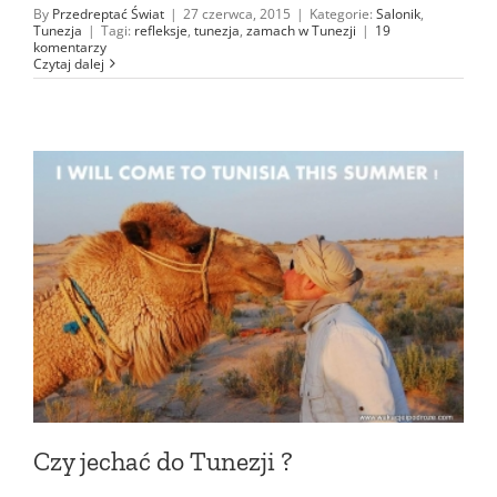
By
Przedreptać Świat
|
27 czerwca, 2015
|
Kategorie:
Salonik
,
Tunezja
|
Tagi:
refleksje
,
tunezja
,
zamach w Tunezji
|
19
komentarzy
Czytaj dalej
Czy jechać do Tunezji ?