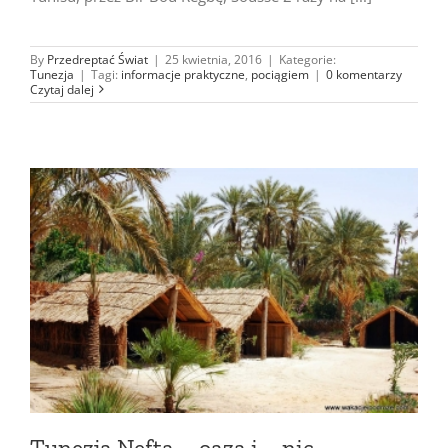
By
Przedreptać Świat
|
25 kwietnia, 2016
|
Kategorie:
Tunezja
|
Tagi:
informacje praktyczne
,
pociągiem
|
0 komentarzy
Czytaj dalej
Tunezja Nefta – oaza i … nic