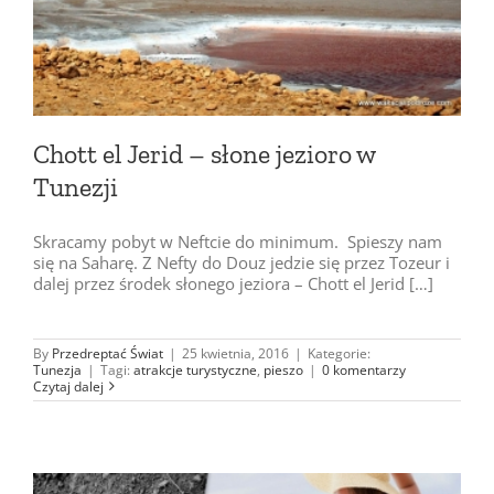
Chott el Jerid – słone jezioro w
Tunezji
Skracamy pobyt w Neftcie do minimum. Spieszy nam
się na Saharę. Z Nefty do Douz jedzie się przez Tozeur i
dalej przez środek słonego jeziora – Chott el Jerid […]
By
Przedreptać Świat
|
25 kwietnia, 2016
|
Kategorie:
Tunezja
|
Tagi:
atrakcje turystyczne
,
pieszo
|
0 komentarzy
Czytaj dalej