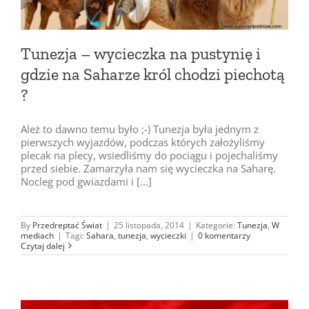
Tunezja – wycieczka na pustynię i
gdzie na Saharze król chodzi piechotą
?
Ależ to dawno temu było ;-) Tunezja była jednym z
pierwszych wyjazdów, podczas których założyliśmy
plecak na plecy, wsiedliśmy do pociągu i pojechaliśmy
przed siebie. Zamarzyła nam się wycieczka na Saharę.
Nocleg pod gwiazdami i [...]
By
Przedreptać Świat
|
25 listopada, 2014
|
Kategorie:
Tunezja
,
W
mediach
|
Tagi:
Sahara
,
tunezja
,
wycieczki
|
0 komentarzy
Czytaj dalej