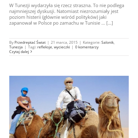
W Tunezji wydarzyła się rzecz straszna. To nie podlega
najmniejszej dyskusji. Natomiast niezrozumiały jest
poziom histerii (głównie wśród polityków) jaki
zapanował w Polsce po zamachu w Tunisie … […]
By
Przedreptać Świat
|
21 marca, 2015
|
Kategorie:
Salonik
,
Tunezja
|
Tagi:
refleksje
,
wycieczki
|
0 komentarzy
Czytaj dalej