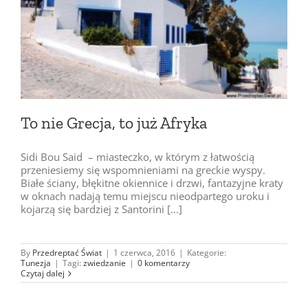
To nie Grecja, to już Afryka
Sidi Bou Said – miasteczko, w którym z łatwością
przeniesiemy się wspomnieniami na greckie wyspy.
Białe ściany, błękitne okiennice i drzwi, fantazyjne kraty
w oknach nadają temu miejscu nieodpartego uroku i
kojarzą się bardziej z Santorini [...]
By
Przedreptać Świat
|
1 czerwca, 2016
|
Kategorie:
Tunezja
|
Tagi:
zwiedzanie
|
0 komentarzy
Czytaj dalej