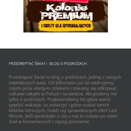
PRZEDREPTAĆ ŚWIAT – BLOG O PODRÓŻACH.
Przedreptać Świat to blog o podróżach, jednej z naszych
największych pasji. Od kilkunastu już lat wędrujemy,
często poza utartymi szlakami i staramy się odkrywać
ciekawe zakątki w Polsce i na świecie. Ale piszemy nie
tylko o podróżach. Podpowiadamy też gdzie warto
spędzić wakacje, co zobaczyć i gdzie szukać tanich
biletów lotniczych, hoteli czy sprawdzonych ofert Last
Minute. Jeśli spodobało ci się u nas to zostaw po sobie
ślad w komentarzach i zajrzyj ponownie