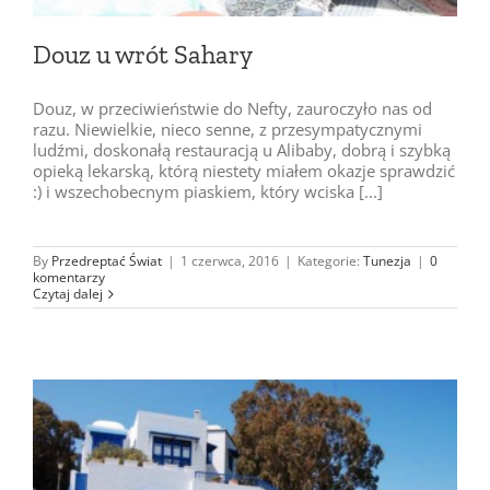
Douz u wrót Sahary
Douz, w przeciwieństwie do Nefty, zauroczyło nas od
razu. Niewielkie, nieco senne, z przesympatycznymi
ludźmi, doskonałą restauracją u Alibaby, dobrą i szybką
opieką lekarską, którą niestety miałem okazje sprawdzić
:) i wszechobecnym piaskiem, który wciska [...]
By
Przedreptać Świat
|
1 czerwca, 2016
|
Kategorie:
Tunezja
|
0
komentarzy
Czytaj dalej