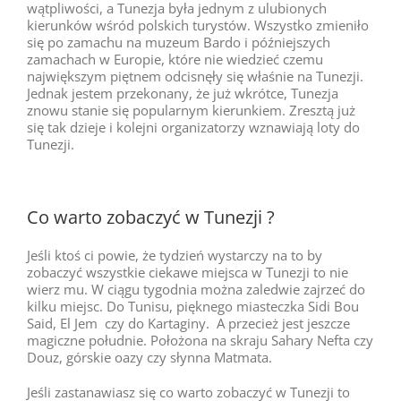
wątpliwości, a Tunezja była jednym z ulubionych
kierunków wśród polskich turystów. Wszystko zmieniło
się po zamachu na muzeum Bardo i późniejszych
zamachach w Europie, które nie wiedzieć czemu
największym piętnem odcisnęły się właśnie na Tunezji.
Jednak jestem przekonany, że już wkrótce, Tunezja
znowu stanie się popularnym kierunkiem. Zresztą już
się tak dzieje i kolejni organizatorzy wznawiają loty do
Tunezji.
Co warto zobaczyć w Tunezji ?
Jeśli ktoś ci powie, że tydzień wystarczy na to by
zobaczyć wszystkie ciekawe miejsca w Tunezji to nie
wierz mu. W ciągu tygodnia można zaledwie zajrzeć do
kilku miejsc. Do Tunisu, pięknego miasteczka Sidi Bou
Said, El Jem czy do Kartaginy. A przecież jest jeszcze
magiczne południe. Położona na skraju Sahary Nefta czy
Douz, górskie oazy czy słynna Matmata.
Jeśli zastanawiasz się co warto zobaczyć w Tunezji to