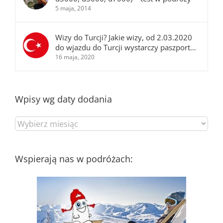
5 maja, 2014
Wizy do Turcji? Jakie wizy, od 2.03.2020
do wjazdu do Turcji wystarczy paszport…
16 maja, 2020
Wpisy wg daty dodania
Wpisy
wg
daty
dodania
Wspierają nas w podróżach: