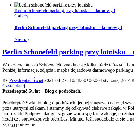
Berlin Schonefeld parking przy lotnisku – darmowy !
Gallery
Berlin Schonefeld parking przy lotnisku – darmowy !
Niemcy
Berlin Schonefeld parking przy lotnisku –
W okolicy lotniska Schoenefeld znajduje się kilkanaście tańszych i
Poniżej informacje, zdjęcia i mapka dojazdowa darmowego parkingu pr
By
Przedreptać Świat
|
2021-04-27T10:48:00+00:00
4 stycznia, 2014
|
K
Czytaj dalej
Przedreptać Świat – Blog o podróżach.
Przedreptać Świat to blog o podróżach, jednej z naszych największych
poza utartymi szlakami i staramy się odkrywać ciekawe zakątki w Pols
podróżach. Podpowiadamy też gdzie warto spędzić wakacje, co zobacz
hoteli czy sprawdzonych ofert Last Minute. Jeśli spodobało ci się u n
zajrzyj ponownie