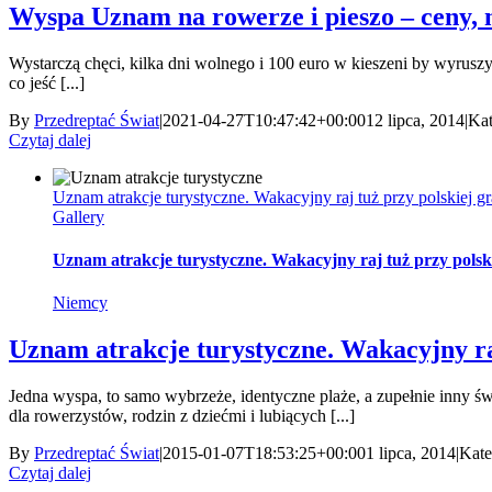
Wyspa Uznam na rowerze i pieszo – ceny, n
Wystarczą chęci, kilka dni wolnego i 100 euro w kieszeni by wyrus
co jeść [...]
By
Przedreptać Świat
|
2021-04-27T10:47:42+00:00
12 lipca, 2014
|
Kat
Czytaj dalej
Uznam atrakcje turystyczne. Wakacyjny raj tuż przy polskiej g
Gallery
Uznam atrakcje turystyczne. Wakacyjny raj tuż przy polsk
Niemcy
Uznam atrakcje turystyczne. Wakacyjny raj
Jedna wyspa, to samo wybrzeże, identyczne plaże, a zupełnie inny świ
dla rowerzystów, rodzin z dziećmi i lubiących [...]
By
Przedreptać Świat
|
2015-01-07T18:53:25+00:00
1 lipca, 2014
|
Kate
Czytaj dalej