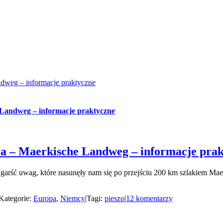
dweg – informacje praktyczne
 Landweg – informacje praktyczne
ia – Maerkische Landweg – informacje pra
 garść uwag, które nasunęły nam się po przejściu 200 km szlakiem Ma
Kategorie:
Europa
,
Niemcy
|
Tagi:
pieszo
|
12 komentarzy