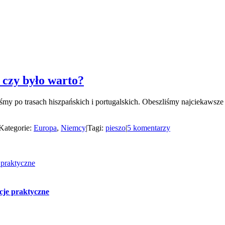
 czy było warto?
iśmy po trasach hiszpańskich i portugalskich. Obeszliśmy najciekaws
Kategorie:
Europa
,
Niemcy
|
Tagi:
pieszo
|
5 komentarzy
 praktyczne
cje praktyczne