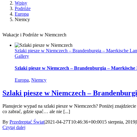
Wpisy
Podróże
Europa
Niemcy
Wakacje i Podróże w Niemczech
Szlaki piesze w Niemczech – Brandenburgia – Maerkische Lan
Gallery
Szlaki piesze w Niemczech – Brandenburgia – Maerkische
Europa
,
Niemcy
Szlaki piesze w Niemczech – Brandenburg
Planujecie wypad na szlaki piesze w Niemczech? Poniżej znajdziecie
co zabrać, gdzie spać… ale nie [...]
By
Przedreptać Świat
|
2021-04-27T10:46:36+00:00
15 sierpnia, 2019
|
Czytaj dalej