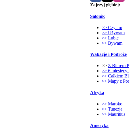
Zajrzyj głębiej:
Salonik
>> Czytam
>> Używam
>> Lubię
>> Bywam
Wakacje i Podróże
>>
Z Biurem 
>> 6 miesięcy 
>> Całkiem Bl
>> Mapy z Po
Afryka
>> Maroko
>> Tunezja
>> Mauritius
Ameryka