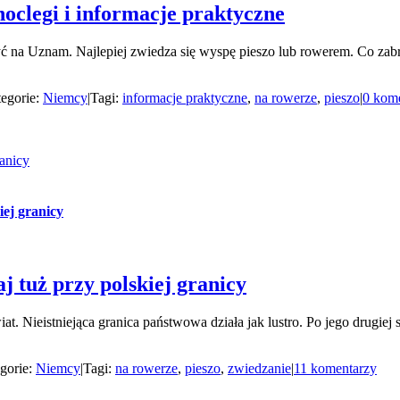
oclegi i informacje praktyczne
zyć na Uznam. Najlepiej zwiedza się wyspę pieszo lub rowerem. Co z
egorie:
Niemcy
|
Tagi:
informacje praktyczne
,
na rowerze
,
pieszo
|
0 kom
ranicy
iej granicy
 tuż przy polskiej granicy
at. Nieistniejąca granica państwowa działa jak lustro. Po jego drugie
gorie:
Niemcy
|
Tagi:
na rowerze
,
pieszo
,
zwiedzanie
|
11 komentarzy