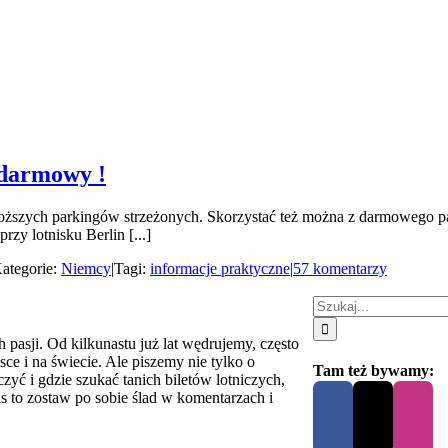
 darmowy !
 droższych parkingów strzeżonych. Skorzystać też można z darmowego p
zy lotnisku Berlin [...]
ategorie:
Niemcy
|
Tagi:
informacje praktyczne
|
57 komentarzy
Szukaj
 pasji. Od kilkunastu już lat wędrujemy, często
ce i na świecie. Ale piszemy nie tylko o
Tam też bywamy:
yć i gdzie szukać tanich biletów lotniczych,
as to zostaw po sobie ślad w komentarzach i