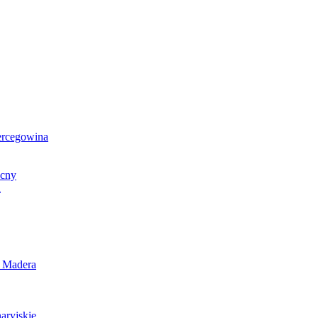
ercegowina
ocny
a
i Madera
ryjskie