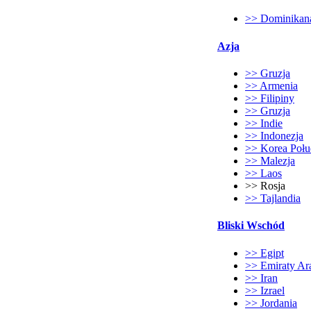
>> Dominikan
Azja
>> Gruzja
>> Armenia
>> Filipiny
>> Gruzja
>> Indie
>> Indonezja
>> Korea Poł
>> Malezja
>> Laos
>> Rosja
>> Tajlandia
Bliski Wschód
>> Egipt
>> Emiraty Ar
>> Iran
>> Izrael
>> Jordania