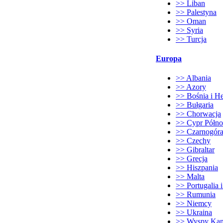
>> Liban
>> Palestyna
>> Oman
>> Syria
>> Turcja
Europa
>> Albania
>> Azory
>> Bośnia i H
>> Bułgaria
>> Chorwacja
>> Cypr Półn
>> Czarnogór
>> Czechy
>> Gibraltar
>> Grecja
>> Hiszpania
>> Malta
>> Portugalia 
>> Rumunia
>> Niemcy
>> Ukraina
>> Wyspy Kana