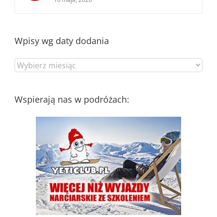
Wpisy wg daty dodania
Wpisy
wg
daty
dodania
Wspierają nas w podróżach: