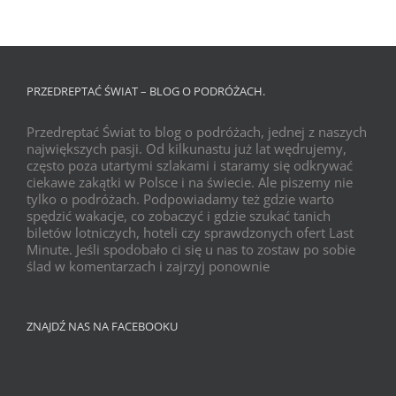
PRZEDREPTAĆ ŚWIAT – BLOG O PODRÓŻACH.
Przedreptać Świat to blog o podróżach, jednej z naszych
największych pasji. Od kilkunastu już lat wędrujemy,
często poza utartymi szlakami i staramy się odkrywać
ciekawe zakątki w Polsce i na świecie. Ale piszemy nie
tylko o podróżach. Podpowiadamy też gdzie warto
spędzić wakacje, co zobaczyć i gdzie szukać tanich
biletów lotniczych, hoteli czy sprawdzonych ofert Last
Minute. Jeśli spodobało ci się u nas to zostaw po sobie
ślad w komentarzach i zajrzyj ponownie
ZNAJDŹ NAS NA FACEBOOKU