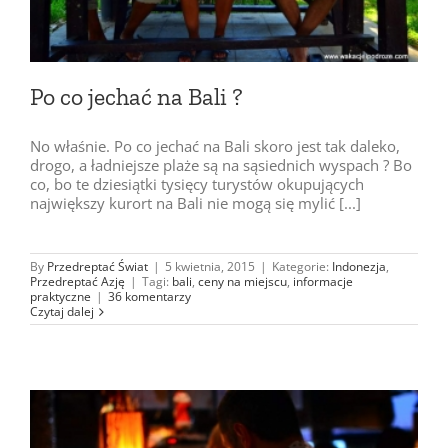
Po co jechać na Bali ?
No właśnie. Po co jechać na Bali skoro jest tak daleko,
drogo, a ładniejsze plaże są na sąsiednich wyspach ? Bo
co, bo te dziesiątki tysięcy turystów okupujących
największy kurort na Bali nie mogą się mylić [...]
By
Przedreptać Świat
|
5 kwietnia, 2015
|
Kategorie:
Indonezja
,
Przedreptać Azję
|
Tagi:
bali
,
ceny na miejscu
,
informacje
praktyczne
|
36 komentarzy
Czytaj dalej