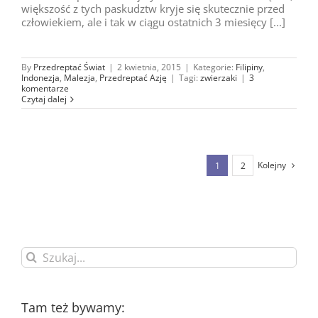
większość z tych paskudztw kryje się skutecznie przed
człowiekiem, ale i tak w ciągu ostatnich 3 miesięcy [...]
By
Przedreptać Świat
|
2 kwietnia, 2015
|
Kategorie:
Filipiny
,
Indonezja
,
Malezja
,
Przedreptać Azję
|
Tagi:
zwierzaki
|
3
komentarze
Czytaj dalej
Kolejny
1
2
Szukaj
Tam też bywamy: