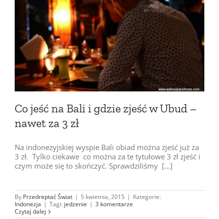
Co jeść na Bali i gdzie zjeść w Ubud –
nawet za 3 zł
Na indonezyjskiej wyspie Bali obiad można zjeść już za
3 zł. Tylko ciekawe co można za te tytułowe 3 zł zjeść i
czym może się to skończyć. Sprawdziliśmy […]
By
Przedreptać Świat
|
5 kwietnia, 2015
|
Kategorie:
Indonezja
|
Tagi:
jedzenie
|
3 komentarze
Czytaj dalej