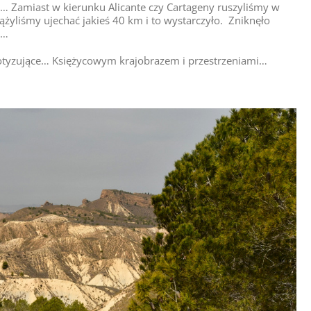
 Zamiast w kierunku Alicante czy Cartageny ruszyliśmy w
dążyliśmy ujechać jakieś 40 km i to wystarczyło. Zniknęło
e…
ipnotyzujące… Księżycowym krajobrazem i przestrzeniami…