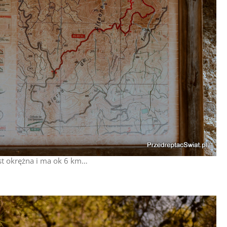
est okrężna i ma ok 6 km…