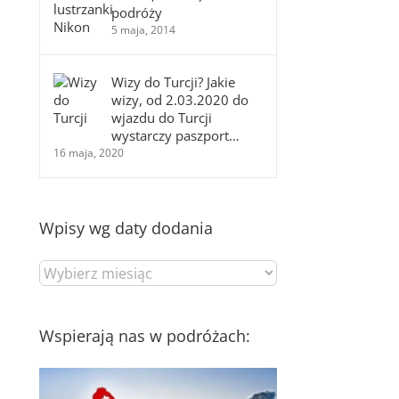
podróży
5 maja, 2014
Wizy do Turcji? Jakie
wizy, od 2.03.2020 do
wjazdu do Turcji
wystarczy paszport…
16 maja, 2020
Wpisy wg daty dodania
Wpisy
wg
daty
dodania
Wspierają nas w podróżach: