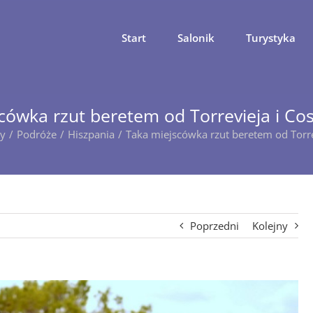
Start
Salonik
Turystyka
cówka rzut beretem od Torrevieja i Co
y
Podróże
Hiszpania
Taka miejscówka rzut beretem od Torre
Poprzedni
Kolejny