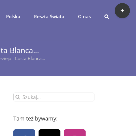
Toggle
Sliding
Polska
Reszta Świata
O nas
Bar
Area
sta Blanca…
vieja i Costa Blanca…
Szukaj
Tam też bywamy: