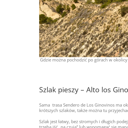
Gdzie można pochodzić po górach w okolicy C
Szlak pieszy – Alto los Gin
Sama trasa Sendero de Los Ginovinos ma ok 6
krótszych szlaków, także można tu przyjech
Szlak jest łatwy, bez stromych i długich pode
trzeba iść „na czuja” lub wspomagać się map