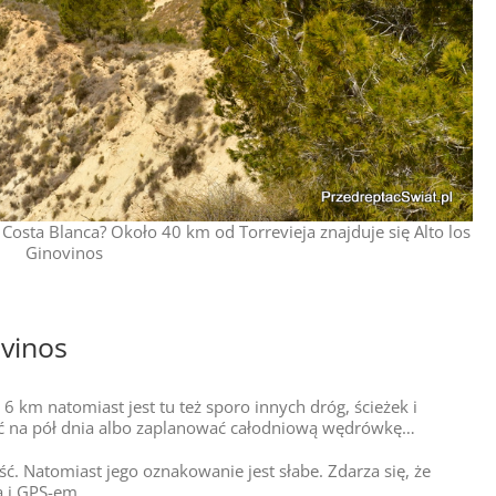
osta Blanca? Około 40 km od Torrevieja znajduje się Alto los
Ginovinos
ovinos
 km natomiast jest tu też sporo innych dróg, ścieżek i
ać na pół dnia albo zaplanować całodniową wędrówkę…
jść. Natomiast jego oznakowanie jest słabe. Zdarza się, że
ą i GPS-em.