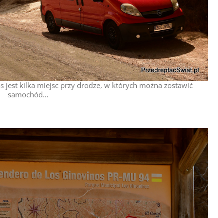
 jest kilka miejsc przy drodze, w których można zostawić
samochód…