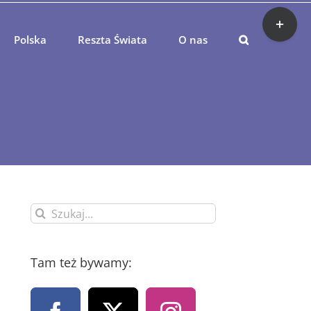
Toggle
Sliding
Bar
Polska
Reszta Świata
O nas
Area
Szukaj
Tam też bywamy: