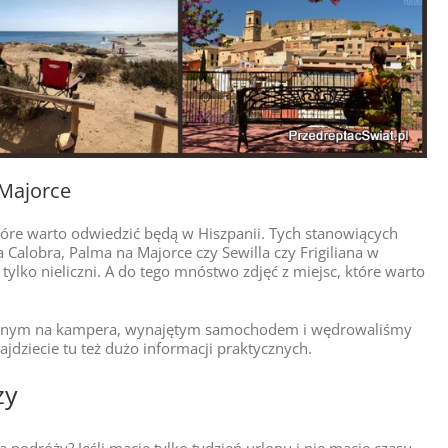
 Majorce
które warto odwiedzić będą w Hiszpanii. Tych stanowiących
 Calobra, Palma na Majorce czy Sewilla czy Frigiliana w
ą tylko nieliczni. A do tego mnóstwo zdjęć z miejsc, które warto
obionym na kampera, wynajętym samochodem i wędrowaliśmy
ajdziecie tu też dużo informacji praktycznych.
ży
a podróży? Jeśli macie tylko tydzień urlopu i nie macie czasu