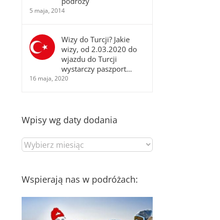
podróży
5 maja, 2014
Wizy do Turcji? Jakie
wizy, od 2.03.2020 do
wjazdu do Turcji
wystarczy paszport…
16 maja, 2020
Wpisy wg daty dodania
Wpisy
wg
daty
dodania
Wspierają nas w podróżach: