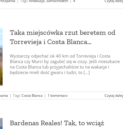
Hiszpania
|
Tagi:
Andaluzja
,
samochodem
|
4
Czytaj dalej
Taka miejscówka rzut beretem od
Torrevieja i Costa Blanca…
Wystarczy odjechać ok 40 km od Torrevieja i Costa
Blanca czy Murci by zagubić się w ciszy. Jeśli mieszkacie
na Costa Blanca lub przyjechaliście tu na wakacje i
będziecie mieli dość gwaru i ludzi, to [...]
pania
|
Tagi:
Costa Blanca
|
1 komentarz
Czytaj dalej
Bardenas Reales! Tak, to wciąż