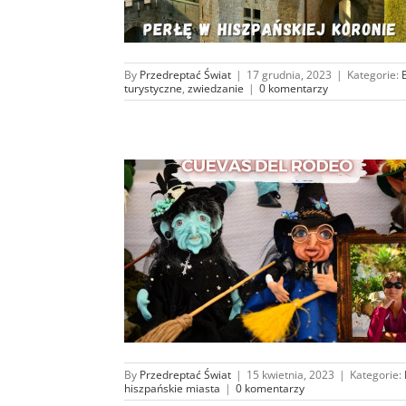
By
Przedreptać Świat
|
17 grudnia, 2023
|
Kategorie:
turystyczne
,
zwiedzanie
|
0 komentarzy
jsca jak Cuevas
eo
dróże
By
Przedreptać Świat
|
15 kwietnia, 2023
|
Kategorie:
hiszpańskie miasta
|
0 komentarzy