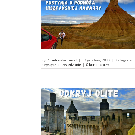
ak, to wciąż
ia…
a
Podróże
By
Przedreptać Świat
|
17 grudnia, 2023
|
Kategorie:
turystyczne
,
zwiedzanie
|
0 komentarzy
pod Pałacem
im…
a
Podróże