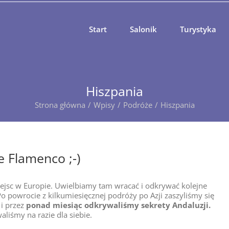
Start
Salonik
Turystyka
Hiszpania
Strona główna
Wpisy
Podróże
Hiszpania
e Flamenco ;-)
ejsc w Europie. Uwielbiamy tam wracać i odkrywać kolejne
Po powrocie z kilkumiesięcznej podróży po Azji zaszyliśmy się
 i przez
ponad miesiąc odkrywaliśmy sekrety Andaluzji.
aliśmy na razie dla siebie.