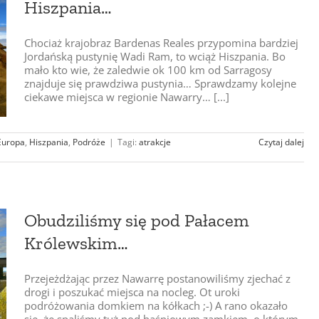
Hiszpania…
Chociaż krajobraz Bardenas Reales przypomina bardziej
Jordańską pustynię Wadi Ram, to wciąż Hiszpania. Bo
mało kto wie, że zaledwie ok 100 km od Sarragosy
znajduje się prawdziwa pustynia… Sprawdzamy kolejne
ciekawe miejsca w regionie Nawarry… [...]
Europa
,
Hiszpania
,
Podróże
|
Tagi:
atrakcje
Czytaj dalej
Obudziliśmy się pod Pałacem
Królewskim…
Przejeżdżając przez Nawarrę postanowiliśmy zjechać z
drogi i poszukać miejsca na nocleg. Ot uroki
podróżowania domkiem na kółkach ;-) A rano okazało
się, że spaliśmy tuż pod baśniowym zamkiem, o którym