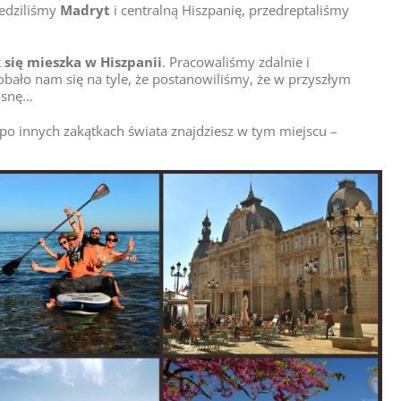
iedziliśmy
Madryt
i centralną Hiszpanię, przedreptaliśmy
k się mieszka w Hiszpanii
. Pracowaliśmy zdalnie i
bało nam się na tyle, że postanowiliśmy, że w przyszłym
iosnę…
po innych zakątkach świata znajdziesz w tym miejscu –