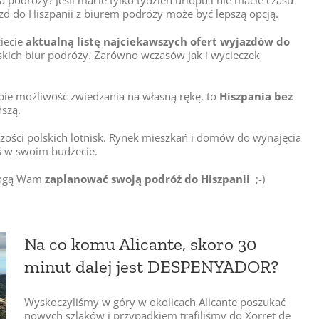
zd do Hiszpanii z biurem podróży może być lepszą opcją.
iecie
aktualną listę najciekawszych ofert wyjazdów do
kich biur podróży. Zarówno wczasów jak i wycieczek
sobie możliwość zwiedzania na własną rękę, to
Hiszpania bez
ńszą.
ększości polskich lotnisk. Rynek mieszkań i domów do wynajęcia
oś w swoim budżecie.
omogą Wam
zaplanować swoją podróż do Hiszpanii
;-)
Na co komu Alicante, skoro 30
minut dalej jest DESPENYADOR?
Wyskoczyliśmy w góry w okolicach Alicante poszukać
nowych szlaków i przypadkiem trafiliśmy do Xorret de