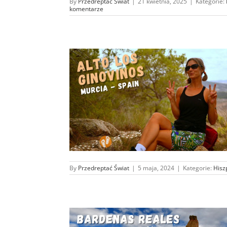
By
Przedreptać Świat
|
21 kwietnia, 2025
|
Kategorie:
komentarze
ut beretem od
ta Blanca…
a
By
Przedreptać Świat
|
5 maja, 2024
|
Kategorie:
Hisz