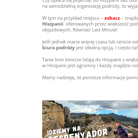
na samodzielną organizację podróży, to wyja
W tym na przykład miejscu –
zobacz
– znajdz
Hiszpanii
oferowanych przez większość pols
objazdowych. Również Last Minute!
Jeśli jednak macie więcej czasu lub cenicie 
biura podróży
jest idealną opcją. I często ta
Tanie linie lotnicze latają do Hiszpanii z wi
w Hiszpanii jest ogromny i każdy znajdzie c
Mamy nadzieję, że poniższe informacje p
 skoro 30 minut