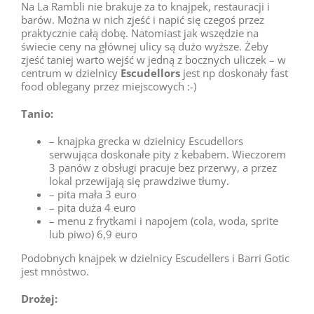
Na La Rambli nie brakuje za to knajpek, restauracji i
barów. Można w nich zjeść i napić się czegoś przez
praktycznie całą dobę. Natomiast jak wszędzie na
świecie ceny na głównej ulicy są dużo wyższe. Żeby
zjeść taniej warto wejść w jedną z bocznych uliczek – w
centrum w dzielnicy
Escudellors
jest np doskonały fast
food oblegany przez miejscowych :-)
Tanio:
– knajpka grecka w dzielnicy Escudellors
serwująca doskonałe pity z kebabem. Wieczorem
3 panów z obsługi pracuje bez przerwy, a przez
lokal przewijają się prawdziwe tłumy.
– pita mała 3 euro
– pita duża 4 euro
– menu z frytkami i napojem (cola, woda, sprite
lub piwo) 6,9 euro
Podobnych knajpek w dzielnicy Escudellers i Barri Gotic
jest mnóstwo.
Drożej: