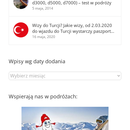
d3000, d5000, d7000) – test w podróży
5 maja, 2014
Wizy do Turcji? Jakie wizy, od 2.03.2020
do wjazdu do Turcji wystarczy paszport…
16 maja, 2020
Wpisy wg daty dodania
Wpisy
wg
daty
dodania
Wspierają nas w podróżach: