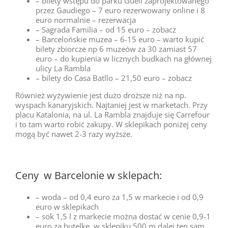
– bilety wstępu do parku Guell zaprojektowanego
przez Gaudiego – 7 euro rezerwowany online i 8
euro normalnie – rezerwacja
– Sagrada Familia – od 15 euro – zobacz
– Barcelońskie muzea – 6-15 euro – warto kupić
bilety zbiorcze np 6 muzeów za 30 zamiast 57
euro – do kupienia w licznych budkach na głównej
ulicy La Rambla
– bilety do Casa Batllo – 21,50 euro – zobacz
Również wyżywienie jest dużo droższe niż na np.
wyspach kanaryjskich. Najtaniej jest w marketach. Przy
placu Katalonia, na ul. La Rambla znajduje się Carrefour
i to tam warto robić zakupy. W sklepikach poniżej ceny
mogą być nawet 2-3 razy wyższe.
Ceny w Barcelonie w sklepach:
– woda – od 0,4 euro za 1,5 w markecie i od 0,9
euro w sklepikach
– sok 1,5 l z markecie można dostać w cenie 0,9-1
euro za butelkę, w sklepiku 500 m dalej ten sam