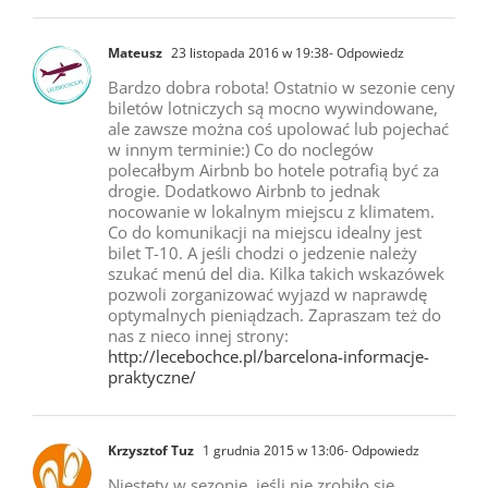
Mateusz
23 listopada 2016 w 19:38
- Odpowiedz
Bardzo dobra robota! Ostatnio w sezonie ceny
biletów lotniczych są mocno wywindowane,
ale zawsze można coś upolować lub pojechać
w innym terminie:) Co do noclegów
polecałbym Airbnb bo hotele potrafią być za
drogie. Dodatkowo Airbnb to jednak
nocowanie w lokalnym miejscu z klimatem.
Co do komunikacji na miejscu idealny jest
bilet T-10. A jeśli chodzi o jedzenie należy
szukać menú del dia. Kilka takich wskazówek
pozwoli zorganizować wyjazd w naprawdę
optymalnych pieniądzach. Zapraszam też do
nas z nieco innej strony:
http://lecebochce.pl/barcelona-informacje-
praktyczne/
Krzysztof Tuz
1 grudnia 2015 w 13:06
- Odpowiedz
Niestety w sezonie, jeśli nie zrobiło się