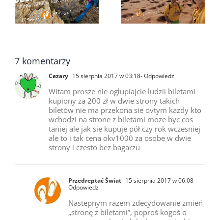
Valdevaqueros po
Torrevieja i Costa
raz drugi…
Blanca…
7 komentarzy
Cezary
15 sierpnia 2017 w 03:18
- Odpowiedz
Witam prosze nie ogłupiajcie ludzii biletami
kupiony za 200 zł w dwie strony takich
biletów nie ma przekona sie ovtym kazdy kto
wchodzi na strone z biletami moze byc cos
taniej ale jak sie kupuje pół czy rok wczesniej
ale to i tak cena okv1000 za osobe w dwie
strony i czesto bez bagarzu
Przedreptać Świat
15 sierpnia 2017 w 06:08
-
Odpowiedz
Następnym razem zdecydowanie zmień
„stronę z biletami”, poproś kogoś o