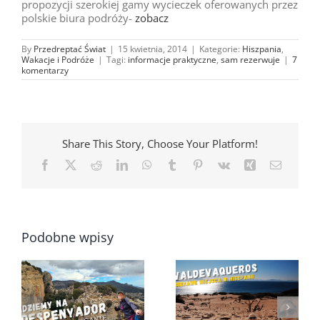
propozycji szerokiej gamy wycieczek oferowanych przez
polskie biura podróży-
zobacz
By
Przedreptać Świat
|
15 kwietnia, 2014
|
Kategorie:
Hiszpania
,
Wakacje i Podróże
|
Tagi:
informacje praktyczne
,
sam rezerwuje
|
7
komentarzy
Share This Story, Choose Your Platform!
Facebook
X
Reddit
LinkedIn
WhatsApp
Tumblr
Pinterest
Vk
Xing
Email
Podobne wpisy
Taka miejscówka
Hiszpania – wydmy
0
rzut beretem od