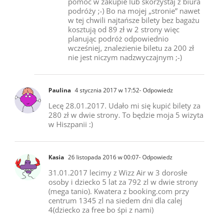
pomoc w zakupie lub skorzystaj z biura
podróży ;-) Bo na mojej „stronie” nawet
w tej chwili najtańsze bilety bez bagażu
kosztują od 89 zł w 2 strony więc
planując podróż odpowiednio
wcześniej, znalezienie biletu za 200 zł
nie jest niczym nadzwyczajnym ;-)
Paulina
4 stycznia 2017 w 17:52
- Odpowiedz
Lecę 28.01.2017. Udało mi się kupić bilety za
280 zł w dwie strony. To będzie moja 5 wizyta
w Hiszpanii :)
Kasia
26 listopada 2016 w 00:07
- Odpowiedz
31.01.2017 lecimy z Wizz Air w 3 dorosłe
osoby i dziecko 5 lat za 792 zl w dwie strony
(mega tanio). Kwatera z booking.com przy
centrum 1345 zl na siedem dni dla calej
4(dziecko za free bo śpi z nami)