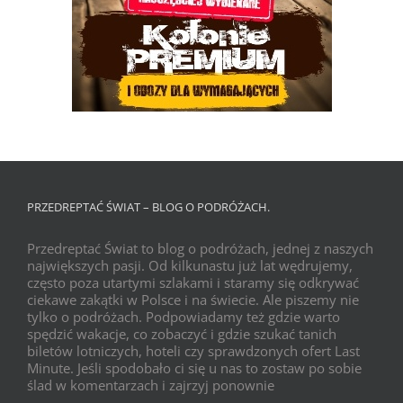
PRZEDREPTAĆ ŚWIAT – BLOG O PODRÓŻACH.
Przedreptać Świat to blog o podróżach, jednej z naszych
największych pasji. Od kilkunastu już lat wędrujemy,
często poza utartymi szlakami i staramy się odkrywać
ciekawe zakątki w Polsce i na świecie. Ale piszemy nie
tylko o podróżach. Podpowiadamy też gdzie warto
spędzić wakacje, co zobaczyć i gdzie szukać tanich
biletów lotniczych, hoteli czy sprawdzonych ofert Last
Minute. Jeśli spodobało ci się u nas to zostaw po sobie
ślad w komentarzach i zajrzyj ponownie