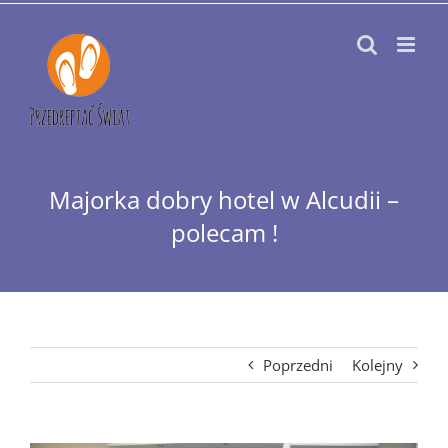
Przejdź
do
zawartości
Majorka dobry hotel w Alcudii –
polecam !
Poprzedni
Kolejny