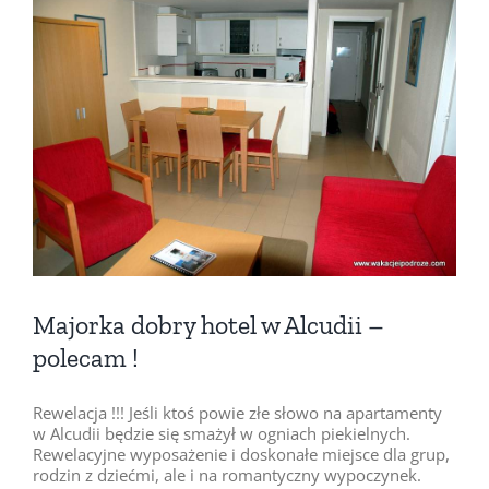
Pokaż
większy
obrazek
Majorka dobry hotel w Alcudii –
polecam !
Rewelacja !!! Jeśli ktoś powie złe słowo na apartamenty
w Alcudii będzie się smażył w ogniach piekielnych.
Rewelacyjne wyposażenie i doskonałe miejsce dla grup,
rodzin z dziećmi, ale i na romantyczny wypoczynek.