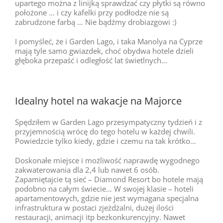
upartego można z linijką sprawdzać czy płytki są równo
położone … i czy kafelki przy podłodze nie są
zabrudzone farbą … Nie bądźmy drobiazgowi :)
I pomyśleć, że i Garden Lago, i taka Manolya na Cyprze
mają tyle samo gwiazdek, choć obydwa hotele dzieli
głęboka przepaść i odległość lat świetlnych…
Idealny hotel na wakacje na Majorce
Spędziłem w Garden Lago przesympatyczny tydzień i z
przyjemnością wrócę do tego hotelu w każdej chwili.
Powiedzcie tylko kiedy, gdzie i czemu na tak krótko…
Doskonałe miejsce i możliwość naprawdę wygodnego
zakwaterowania dla 2,4 lub nawet 6 osób.
Zapamiętajcie tą sieć – Diamond Resort bo hotele mają
podobno na całym świecie… W swojej klasie – hoteli
apartamentowych, gdzie nie jest wymagana specjalna
infrastruktura w postaci zjeżdżalni, dużej ilości
restauracji, animacji itp bezkonkurencyjny. Nawet