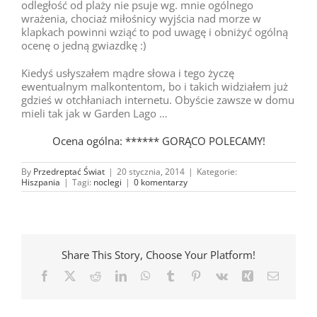
odległość od plaży nie psuje wg. mnie ogólnego
wrażenia, chociaż miłośnicy wyjścia nad morze w
klapkach powinni wziąć to pod uwagę i obniżyć ogólną
ocenę o jedną gwiazdkę :)
Kiedyś usłyszałem mądre słowa i tego życzę
ewentualnym malkontentom, bo i takich widziałem już
gdzieś w otchłaniach internetu. Obyście zawsze w domu
mieli tak jak w Garden Lago …
Ocena ogólna: ****** GORĄCO POLECAMY!
By
Przedreptać Świat
|
20 stycznia, 2014
|
Kategorie:
Hiszpania
|
Tagi:
noclegi
|
0 komentarzy
Share This Story, Choose Your Platform!
Facebook
X
Reddit
LinkedIn
WhatsApp
Tumblr
Pinterest
Vk
Xing
Email