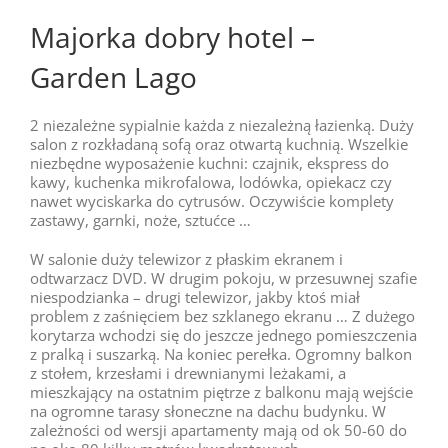
Majorka dobry hotel –
Garden Lago
2 niezależne sypialnie każda z niezależną łazienką. Duży
salon z rozkładaną sofą oraz otwartą kuchnią. Wszelkie
niezbędne wyposażenie kuchni: czajnik, ekspress do
kawy, kuchenka mikrofalowa, lodówka, opiekacz czy
nawet wyciskarka do cytrusów. Oczywiście komplety
zastawy, garnki, noże, sztućce …
W salonie duży telewizor z płaskim ekranem i
odtwarzacz DVD. W drugim pokoju, w przesuwnej szafie
niespodzianka – drugi telewizor, jakby ktoś miał
problem z zaśnięciem bez szklanego ekranu … Z dużego
korytarza wchodzi się do jeszcze jednego pomieszczenia
z pralką i suszarką. Na koniec perełka. Ogromny balkon
z stołem, krzesłami i drewnianymi leżakami, a
mieszkający na ostatnim piętrze z balkonu mają wejście
na ogromne tarasy słoneczne na dachu budynku. W
zależności od wersji apartamenty mają od ok 50-60 do