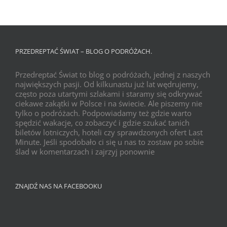
PRZEDREPTAĆ ŚWIAT – BLOG O PODRÓŻACH.
Przedreptać Świat to blog o podróżach, jednej z naszych
największych pasji. Od kilkunastu już lat wędrujemy,
często poza utartymi szlakami i staramy się odkrywać
ciekawe zakątki w Polsce i na świecie. Ale piszemy nie
tylko o podróżach. Podpowiadamy też gdzie warto
spędzić wakacje, co zobaczyć i gdzie szukać tanich
biletów lotniczych, hoteli czy sprawdzonych ofert Last
Minute. Jeśli spodobało ci się u nas to zostaw po sobie
ślad w komentarzach i zajrzyj ponownie
ZNAJDŹ NAS NA FACEBOOKU