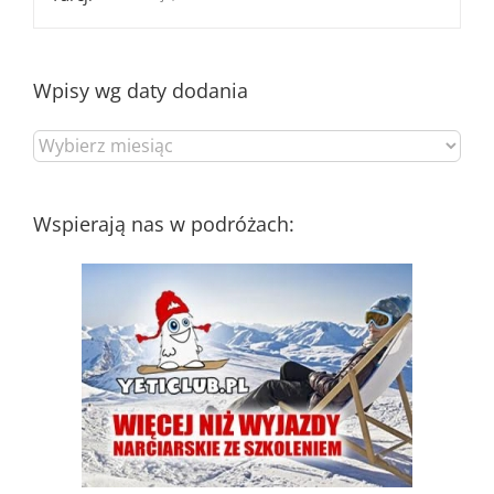
Wpisy wg daty dodania
Wpisy
wg
daty
dodania
Wspierają nas w podróżach: