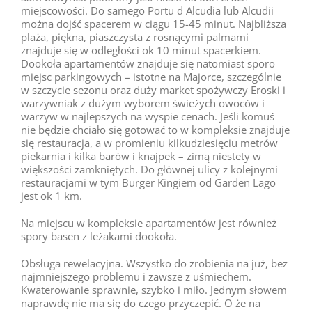
miejscowości. Do samego Portu d Alcudia lub Alcudii
można dojść spacerem w ciągu 15-45 minut. Najbliższa
plaża, piękna, piaszczysta z rosnącymi palmami
znajduje się w odległości ok 10 minut spacerkiem.
Dookoła apartamentów znajduje się natomiast sporo
miejsc parkingowych – istotne na Majorce, szczególnie
w szczycie sezonu oraz duży market spożywczy Eroski i
warzywniak z dużym wyborem świeżych owoców i
warzyw w najlepszych na wyspie cenach. Jeśli komuś
nie będzie chciało się gotować to w kompleksie znajduje
się restauracja, a w promieniu kilkudziesięciu metrów
piekarnia i kilka barów i knajpek – zimą niestety w
większości zamkniętych. Do głównej ulicy z kolejnymi
restauracjami w tym Burger Kingiem od Garden Lago
jest ok 1 km.
Na miejscu w kompleksie apartamentów jest również
spory basen z leżakami dookoła.
Obsługa rewelacyjna. Wszystko do zrobienia na już, bez
najmniejszego problemu i zawsze z uśmiechem.
Kwaterowanie sprawnie, szybko i miło. Jednym słowem
naprawdę nie ma się do czego przyczepić. O że na