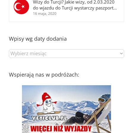
Wizy do Turcji? Jakie wizy, od 2.03.2020
do wjazdu do Turcji wystarczy paszport…
16 maja, 2020
Wpisy wg daty dodania
Wpisy
wg
daty
dodania
Wspierają nas w podróżach: