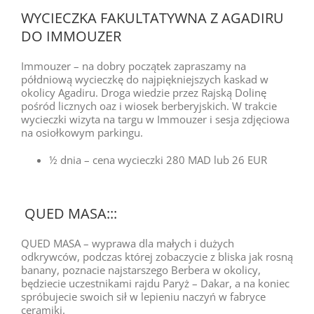
WYCIECZKA FAKULTATYWNA Z AGADIRU
DO IMMOUZER
Immouzer – na dobry początek zapraszamy na
półdniową wycieczkę do najpiękniejszych kaskad w
okolicy Agadiru. Droga wiedzie przez Rajską Dolinę
pośród licznych oaz i wiosek berberyjskich. W trakcie
wycieczki wizyta na targu w Immouzer i sesja zdjęciowa
na osiołkowym parkingu.
½ dnia – cena wycieczki 280 MAD lub 26 EUR
QUED MASA:::
QUED MASA – wyprawa dla małych i dużych
odkrywców, podczas której zobaczycie z bliska jak rosną
banany, poznacie najstarszego Berbera w okolicy,
będziecie uczestnikami rajdu Paryż – Dakar, a na koniec
spróbujecie swoich sił w lepieniu naczyń w fabryce
ceramiki.