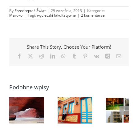
By
Przedreptać Świat
|
29 września, 2013
|
Kategorie:
Maroko
|
Tagi:
wycieczki fakultatywne
|
2 komentarze
Share This Story, Choose Your Platform!
Facebook
X
Reddit
LinkedIn
WhatsApp
Tumblr
Pinterest
Vk
Xing
Email
Podobne wpisy
Maro
Maroko
–
Maroko –
hot
ciekawe
Agadir –
Ibero
miejsca –
hotel Kenzi
Fou
Sidi Ifni –
–
nasz test,
Bea
na
i
opinie i
opin
południe
zdjęcia
zdjęc