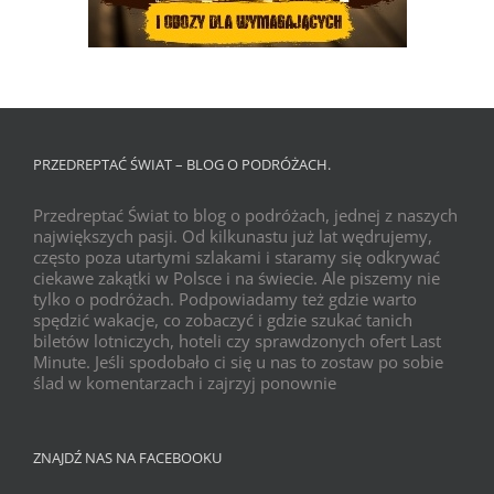
PRZEDREPTAĆ ŚWIAT – BLOG O PODRÓŻACH.
Przedreptać Świat to blog o podróżach, jednej z naszych
największych pasji. Od kilkunastu już lat wędrujemy,
często poza utartymi szlakami i staramy się odkrywać
ciekawe zakątki w Polsce i na świecie. Ale piszemy nie
tylko o podróżach. Podpowiadamy też gdzie warto
spędzić wakacje, co zobaczyć i gdzie szukać tanich
biletów lotniczych, hoteli czy sprawdzonych ofert Last
Minute. Jeśli spodobało ci się u nas to zostaw po sobie
ślad w komentarzach i zajrzyj ponownie
ZNAJDŹ NAS NA FACEBOOKU