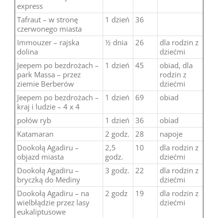
express
Tafraut – w stronę
1 dzień
36
czerwonego miasta
Immouzer – rajska
½ dnia
26
dla rodzin z
dolina
dziećmi
Jeepem po bezdrożach –
1 dzień
45
obiad, dla
park Massa – przez
rodzin z
ziemie Berberów
dziećmi
Jeepem po bezdrożach –
1 dzień
69
obiad
kraj i ludzie – 4 x 4
połów ryb
1 dzień
36
obiad
Katamaran
2 godz.
28
napoje
Dookołą Agadiru –
2,5
10
dla rodzin z
objazd miasta
godz.
dziećmi
Dookołą Agadiru –
3 godz.
22
dla rodzin z
bryczką do Mediny
dziećmi
Dookołą Agadiru – na
2 godz
19
dla rodzin z
wielbłądzie przez lasy
dziećmi
eukaliptusowe