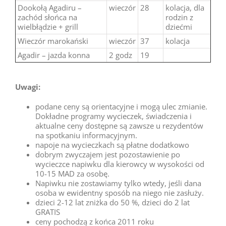
Dookołą Agadiru –
wieczór
28
kolacja, dla
zachód słońca na
rodzin z
wielbłądzie + grill
dziećmi
Wieczór marokański
wieczór
37
kolacja
Agadir – jazda konna
2 godz
19
Uwagi:
podane ceny są orientacyjne i mogą ulec zmianie.
Dokładne programy wycieczek, świadczenia i
aktualne ceny dostępne są zawsze u rezydentów
na spotkaniu informacyjnym.
napoje na wycieczkach są płatne dodatkowo
dobrym zwyczajem jest pozostawienie po
wycieczce napiwku dla kierowcy w wysokości od
10-15 MAD za osobę.
Napiwku nie zostawiamy tylko wtedy, jeśli dana
osoba w ewidentny sposób na niego nie zasłuży.
dzieci 2-12 lat zniżka do 50 %, dzieci do 2 lat
GRATIS
ceny pochodzą z końca 2011 roku