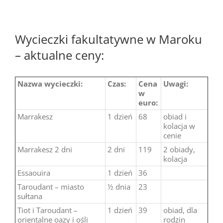
Wycieczki fakultatywne w Maroku
– aktualne ceny:
Nazwa wycieczki:
Czas:
Cena
Uwagi:
w
euro:
Marrakesz
1 dzień
68
obiad i
kolacja w
cenie
Marrakesz 2 dni
2 dni
119
2 obiady,
kolacja
Essaouira
1 dzień
36
Taroudant – miasto
½ dnia
23
sułtana
Tiot i Taroudant –
1 dzień
39
obiad, dla
orientalne oazy i ośli
rodzin