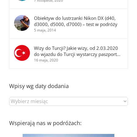
7 listopada, 2020
Obiektyw do lustrzanki Nikon DX (d40,
d3000, d5000, d7000) – test w podróży
5 maja, 2014
Wizy do Turcji? Jakie wizy, od 2.03.2020
do wjazdu do Turcji wystarczy paszport…
16 maja, 2020
Wpisy wg daty dodania
Wpisy
wg
daty
dodania
Wspierają nas w podróżach: