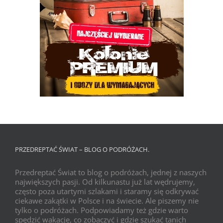
PRZEDREPTAĆ ŚWIAT – BLOG O PODRÓŻACH.
Przedreptać Świat to blog o podróżach, jednej z naszych
największych pasji. Od kilkunastu już lat wędrujemy,
często poza utartymi szlakami i staramy się odkrywać
ciekawe zakątki w Polsce i na świecie. Ale piszemy nie
tylko o podróżach. Podpowiadamy też gdzie warto
spędzić wakacje, co zobaczyć i gdzie szukać tanich