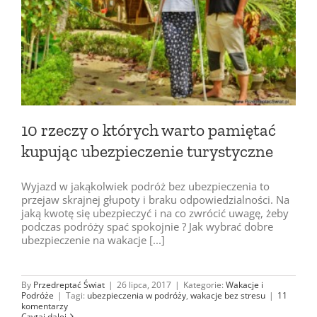
10 rzeczy o których warto pamiętać
kupując ubezpieczenie turystyczne
Wyjazd w jakąkolwiek podróż bez ubezpieczenia to
przejaw skrajnej głupoty i braku odpowiedzialności. Na
jaką kwotę się ubezpieczyć i na co zwrócić uwagę, żeby
podczas podróży spać spokojnie ? Jak wybrać dobre
ubezpieczenie na wakacje [...]
By
Przedreptać Świat
|
26 lipca, 2017
|
Kategorie:
Wakacje i
Podróże
|
Tagi:
ubezpieczenia w podróży
,
wakacje bez stresu
|
11
komentarzy
Czytaj dalej