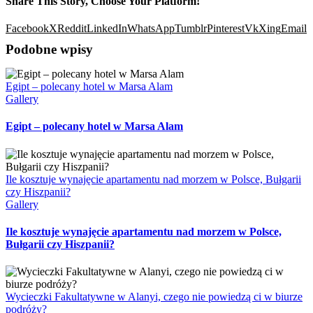
Share This Story, Choose Your Platform!
Facebook
X
Reddit
LinkedIn
WhatsApp
Tumblr
Pinterest
Vk
Xing
Email
Podobne wpisy
Egipt – polecany hotel w Marsa Alam
Gallery
Egipt – polecany hotel w Marsa Alam
Ile kosztuje wynajęcie apartamentu nad morzem w Polsce, Bułgarii
czy Hiszpanii?
Gallery
Ile kosztuje wynajęcie apartamentu nad morzem w Polsce,
Bułgarii czy Hiszpanii?
Wycieczki Fakultatywne w Alanyi, czego nie powiedzą ci w biurze
podróży?