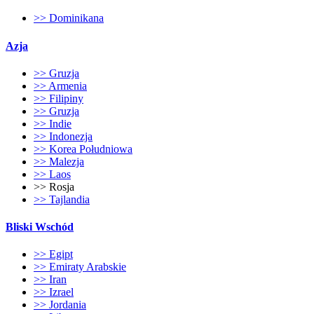
>> Dominikana
Azja
>> Gruzja
>> Armenia
>> Filipiny
>> Gruzja
>> Indie
>> Indonezja
>> Korea Południowa
>> Malezja
>> Laos
>> Rosja
>> Tajlandia
Bliski Wschód
>> Egipt
>> Emiraty Arabskie
>> Iran
>> Izrael
>> Jordania