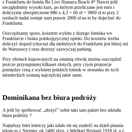
z Frankfurtu do hotelu Be Live Hamaca Beach 4* Nawet jeśli
uwzględnimy wysoki kurs, po którym przeliczane jest euro i
doliczymy ubezpieczenie 886 x 4,3 + 60 zł = 3869 zł to przy 2
osobach nadal zostaje nam prawie 2800 zł na to by dojechać do
Frankfurtu.
Oszczędzamy sporo, kosztem wylotu z dużego lotniska we
Frankfurcie i braku polskojęzycznej opieki. Do kosztów trzeba
doliczyć dojazd (chociaż dla niektórych do Frankfurtu jest bliżej niż
do Warszawy:) oraz droższy zazwyczaj parking.
Przy ofertach kupowanych na ostatnią chwilę można oszczędzić
jeszcze przynajmniej kilkaset złotych, przy czym proporcje
pomiędzy ceną z wylotem polskich lotnisk w stosunku do tych
niemieckich zostaną najczęściej takie same.
Dominikana bez biura podróży
A jeśli by spróbować „złożyć” sobie taki sam pakiet bez udziału
biura podróży ?
Najtańszy bilet lotniczy jaki udało mi się znaleźć na dzień pisania
tekstu to z Niemiec ok 2400 zł/os, z Wielkiej Brytanii 1918 zł, a z