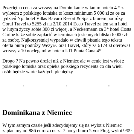
Przeciętna cena za wczasy na Dominikanie w tanim hotelu 4 * z
wylotem z polskiego lotniska to koszt minimum 5 000 zł za os za
tydzień Np. hotel Villas Bavaro Resort & Spa z biurem podróży
Coral Travel to 5255 zł na 2/10.2014 Ecco Travel za ten sam hotel
w lutym życzy sobie 300 zł więcej, a Neckermann za 3* hotel Costa
Caribe każe sobie zapłacić w terminach jesiennych blisko 6 000 zł
za osobę. Najkorzystniej wypadało w chwili pisania tego tekstu
oferta biura podróży Wezyr/Coral Travel, który za 6174 zł oferował
wczasy z 10 noclegami w hotelu LTI Punta Cana 4*
Drogo ? Na pewno drożej niż z Niemiec ale w cenie jest wylot z
polskiego lotniska oraz opieka polskiego rezydenta co dla wielu
osób będzie warte każdych pieniędzy.
Dominikana z Niemiec
W tym samym czasie jeśli zdecydujemy się na wylot z Niemiec
zapłacimy od 886 euro za os za 7 nocy: biuro 5 vor Flug, wylot 9/09