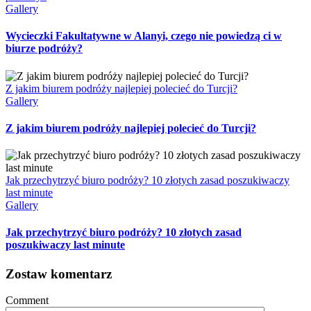
Gallery
Wycieczki Fakultatywne w Alanyi, czego nie powiedzą ci w
biurze podróży?
Z jakim biurem podróży najlepiej polecieć do Turcji?
Gallery
Z jakim biurem podróży najlepiej polecieć do Turcji?
Jak przechytrzyć biuro podróży? 10 złotych zasad poszukiwaczy
last minute
Gallery
Jak przechytrzyć biuro podróży? 10 złotych zasad
poszukiwaczy last minute
Zostaw komentarz
Comment