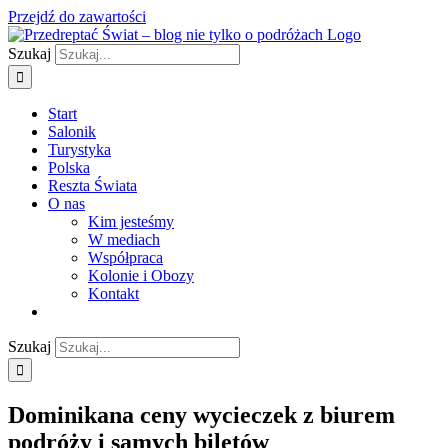
Przejdź do zawartości
Szukaj
Start
Salonik
Turystyka
Polska
Reszta Świata
O nas
Kim jesteśmy
W mediach
Współpraca
Kolonie i Obozy
Kontakt
Szukaj
Dominikana ceny wycieczek z biurem
podróży i samych biletów