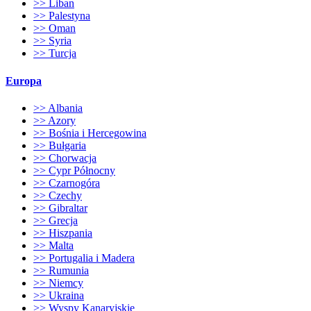
>> Liban
>> Palestyna
>> Oman
>> Syria
>> Turcja
Europa
>> Albania
>> Azory
>> Bośnia i Hercegowina
>> Bułgaria
>> Chorwacja
>> Cypr Północny
>> Czarnogóra
>> Czechy
>> Gibraltar
>> Grecja
>> Hiszpania
>> Malta
>> Portugalia i Madera
>> Rumunia
>> Niemcy
>> Ukraina
>> Wyspy Kanaryjskie