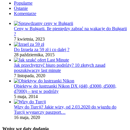
Popularne
Ostanie
Komentarze
Ceny w Bułgarii. Ile pieniędzy zabrać na wakacje do Bułgarii
?
7 kwietnia, 2023
Do Izraela za 59 zł i co dalej ?
28 października, 2015
Jak przechytrzyć biuro podróży? 10 złotych zasad
poszukiwaczy last minute
7 listopada, 2020
Obiektyw do lustrzanki Nikon DX (d40, d3000, d5000,
d7000) – test w podróży
5 maja, 2014
Wizy do Turcji? Jakie wizy, od 2.03.2020 do wjazdu do
Turcji wystarczy paszport…
16 maja, 2020
Wpisy wg daty dodania