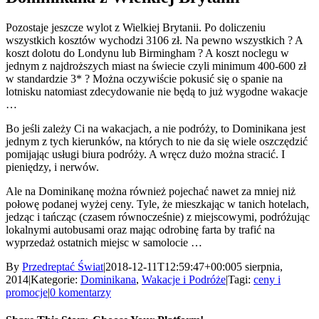
Pozostaje jeszcze wylot z Wielkiej Brytanii. Po doliczeniu
wszystkich kosztów wychodzi 3106 zł. Na pewno wszystkich ? A
koszt dolotu do Londynu lub Birmingham ? A koszt noclegu w
jednym z najdroższych miast na świecie czyli minimum 400-600 zł
w standardzie 3* ? Można oczywiście pokusić się o spanie na
lotnisku natomiast zdecydowanie nie będą to już wygodne wakacje
…
Bo jeśli zależy Ci na wakacjach, a nie podróży, to Dominikana jest
jednym z tych kierunków, na których to nie da się wiele oszczędzić
pomijając usługi biura podróży. A wręcz dużo można stracić. I
pieniędzy, i nerwów.
Ale na Dominikanę można również pojechać nawet za mniej niż
połowę podanej wyżej ceny. Tyle, że mieszkając w tanich hotelach,
jedząc i tańcząc (czasem równocześnie) z miejscowymi, podróżując
lokalnymi autobusami oraz mając odrobinę farta by trafić na
wyprzedaż ostatnich miejsc w samolocie …
By
Przedreptać Świat
|
2018-12-11T12:59:47+00:00
5 sierpnia,
2014
|
Kategorie:
Dominikana
,
Wakacje i Podróże
|
Tagi:
ceny i
promocje
|
0 komentarzy