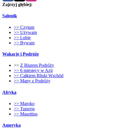
Zajrzyj głębiej:
Salonik
>> Czytam
>> Używam
>> Lubię
>> Bywam
Wakacje i Podróże
>>
Z Biurem Podróży
>> 6 miesięcy w Azji
>> Całkiem Bliski Wschód
>> Mapy z Podróży
Afryka
>> Maroko
>> Tunezja
>> Mauritius
Ameryka