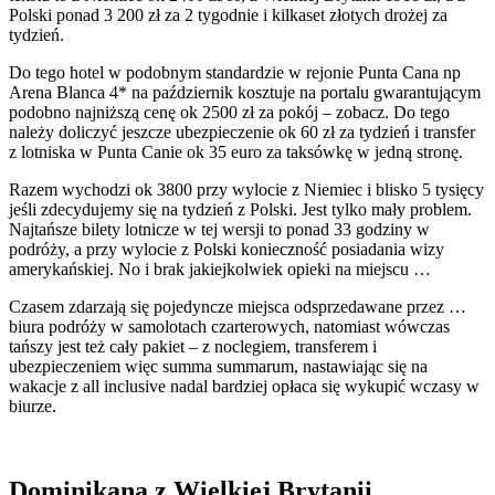
Polski ponad 3 200 zł za 2 tygodnie i kilkaset złotych drożej za
tydzień.
Do tego hotel w podobnym standardzie w rejonie Punta Cana np
Arena Blanca 4* na październik kosztuje na portalu gwarantującym
podobno najniższą cenę ok 2500 zł za pokój – zobacz. Do tego
należy doliczyć jeszcze ubezpieczenie ok 60 zł za tydzień i transfer
z lotniska w Punta Canie ok 35 euro za taksówkę w jedną stronę.
Razem wychodzi ok 3800 przy wylocie z Niemiec i blisko 5 tysięcy
jeśli zdecydujemy się na tydzień z Polski. Jest tylko mały problem.
Najtańsze bilety lotnicze w tej wersji to ponad 33 godziny w
podróży, a przy wylocie z Polski konieczność posiadania wizy
amerykańskiej. No i brak jakiejkolwiek opieki na miejscu …
Czasem zdarzają się pojedyncze miejsca odsprzedawane przez …
biura podróży w samolotach czarterowych, natomiast wówczas
tańszy jest też cały pakiet – z noclegiem, transferem i
ubezpieczeniem więc summa summarum, nastawiając się na
wakacje z all inclusive nadal bardziej opłaca się wykupić wczasy w
biurze.
Dominikana z Wielkiej Brytanii