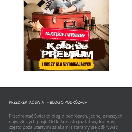
PRZEDREPTAĆ ŚWIAT – BLOG O PODRÓŻACH.
Przedreptać Świat to blog o podróżach, jednej z naszych
największych pasji. Od kilkunastu już lat wędrujemy,
często poza utartymi szlakami i staramy się odkrywać