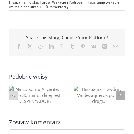
Hiszpania
,
Polska
,
Turcja
,
Wakacje i Podróże
|
Tagi:
tanie wakacje
,
wakacje bez stresu
|
0 komentarzy
Share This Story, Choose Your Platform!
Facebook
X
Reddit
LinkedIn
WhatsApp
Tumblr
Pinterest
Vk
Xing
Email
Podobne wpisy
Taka miejscówka
Hiszpania – wydmy
0
rzut beretem od
Valdevaqueros po
Torrevieja i Costa
raz drugi…
Blanca…
Zostaw komentarz
Comment