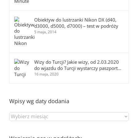
Obiektyw do lustrzanki Nikon DX (d40,
d3000, d5000, d7000) – test w podróży
5 maja, 2014
Wizy do Turcji? Jakie wizy, od 2.03.2020
do wjazdu do Turcji wystarczy paszport…
16 maja, 2020
Wpisy wg daty dodania
Wpisy
wg
daty
dodania