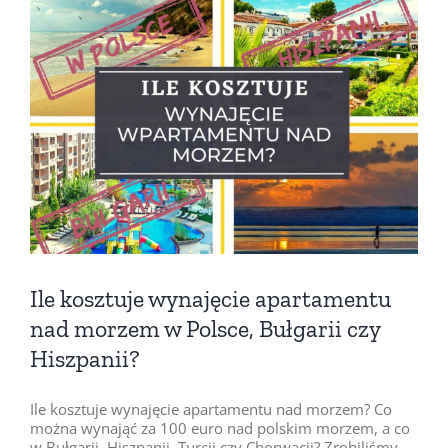
Pokaż
większy
obrazek
Ile kosztuje wynajęcie apartamentu
nad morzem w Polsce, Bułgarii czy
Hiszpanii?
Ile kosztuje wynajęcie apartamentu nad morzem? Co
można wynająć za 100 euro nad polskim morzem, a co
w Bułgarii, Hiszpanii, Turcji czy Chorwacji? Zrobiliśmy