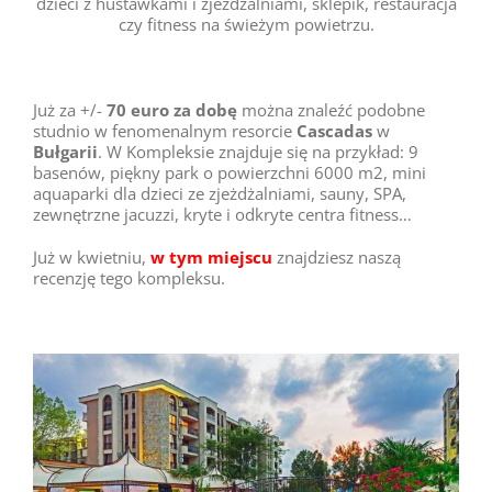
dzieci z huśtawkami i zjeżdżalniami, sklepik, restauracja
czy fitness na świeżym powietrzu.
Już za +/-
70 euro za dobę
można znaleźć podobne
studnio w fenomenalnym resorcie
Cascadas
w
Bułgarii
. W Kompleksie znajduje się na przykład: 9
basenów, piękny park o powierzchni 6000 m2, mini
aquaparki dla dzieci ze zjeżdżalniami, sauny, SPA,
zewnętrzne jacuzzi, kryte i odkryte centra fitness…
Już w kwietniu,
w tym miejscu
znajdziesz naszą
recenzję tego kompleksu.