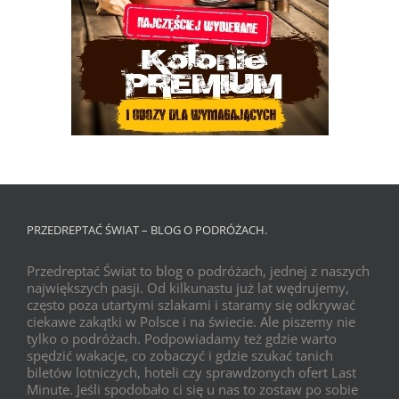
PRZEDREPTAĆ ŚWIAT – BLOG O PODRÓŻACH.
Przedreptać Świat to blog o podróżach, jednej z naszych
największych pasji. Od kilkunastu już lat wędrujemy,
często poza utartymi szlakami i staramy się odkrywać
ciekawe zakątki w Polsce i na świecie. Ale piszemy nie
tylko o podróżach. Podpowiadamy też gdzie warto
spędzić wakacje, co zobaczyć i gdzie szukać tanich
biletów lotniczych, hoteli czy sprawdzonych ofert Last
Minute. Jeśli spodobało ci się u nas to zostaw po sobie