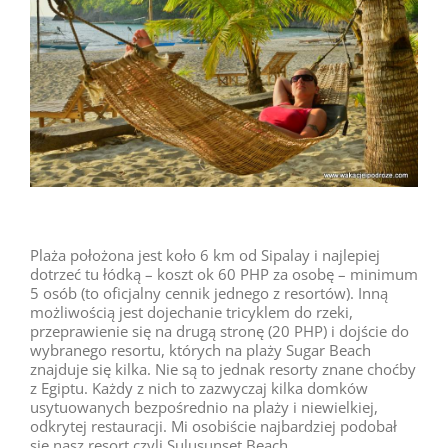
Plaża położona jest koło 6 km od Sipalay i najlepiej
dotrzeć tu łódką – koszt ok 60 PHP za osobę – minimum
5 osób (to oficjalny cennik jednego z resortów). Inną
możliwością jest dojechanie tricyklem do rzeki,
przeprawienie się na drugą stronę (20 PHP) i dojście do
wybranego resortu, których na plaży Sugar Beach
znajduje się kilka. Nie są to jednak resorty znane choćby
z Egiptu. Każdy z nich to zazwyczaj kilka domków
usytuowanych bezpośrednio na plaży i niewielkiej,
odkrytej restauracji. Mi osobiście najbardziej podobał
się nasz resort czyli Sulusunset Beach.