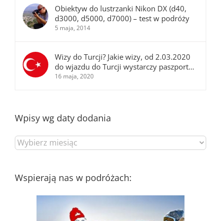
Obiektyw do lustrzanki Nikon DX (d40,
d3000, d5000, d7000) – test w podróży
5 maja, 2014
Wizy do Turcji? Jakie wizy, od 2.03.2020
do wjazdu do Turcji wystarczy paszport…
16 maja, 2020
Wpisy wg daty dodania
Wpisy
wg
daty
dodania
Wspierają nas w podróżach: