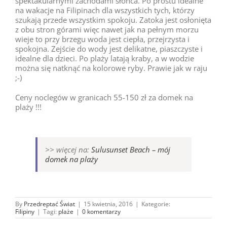
spektakularnymi zachodami słońca. Po prostu idealne
na wakacje na Filipinach dla wszystkich tych, którzy
szukają przede wszystkim spokoju. Zatoka jest osłonięta
z obu stron górami więc nawet jak na pełnym morzu
wieje to przy brzegu woda jest ciepła, przejrzysta i
spokojna. Zejście do wody jest delikatne, piaszczyste i
idealne dla dzieci. Po plaży latają kraby, a w wodzie
można się natknąć na kolorowe ryby. Prawie jak w raju
;-)
Ceny noclegów w granicach 55-150 zł za domek na
plaży !!!
>> więcej na:
Sulusunset Beach – mój
domek na plaży
By
Przedreptać Świat
|
15 kwietnia, 2016
|
Kategorie:
Filipiny
|
Tagi:
plaże
|
0 komentarzy