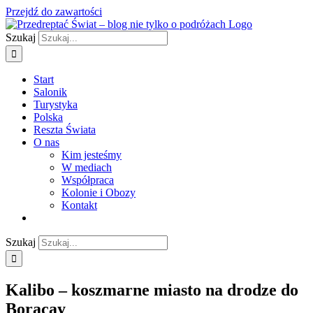
Przejdź do zawartości
Szukaj
Start
Salonik
Turystyka
Polska
Reszta Świata
O nas
Kim jesteśmy
W mediach
Współpraca
Kolonie i Obozy
Kontakt
Szukaj
Kalibo – koszmarne miasto na drodze do
Boracay