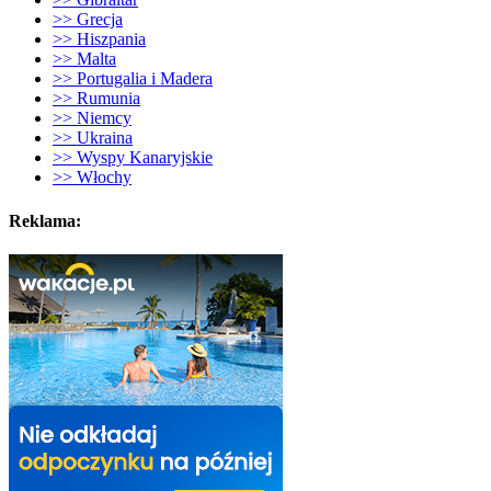
>> Grecja
>> Hiszpania
>> Malta
>> Portugalia i Madera
>> Rumunia
>> Niemcy
>> Ukraina
>> Wyspy Kanaryjskie
>> Włochy
Reklama: