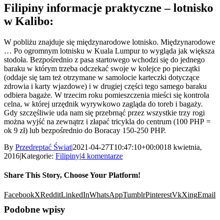
Filipiny informacje praktyczne – lotnisko
w Kalibo:
W pobliżu znajduje się międzynarodowe lotnisko. Międzynarodowe
… Po ogromnym lotnisku w Kuala Lumpur to wygląda jak większa
stodoła. Bezpośrednio z pasa startowego wchodzi się do jednego
baraku w którym trzeba odczekać swoje w kolejce po pieczątki
(oddaje się tam też otrzymane w samolocie karteczki dotyczące
zdrowia i karty wjazdowe) i w drugiej części tego samego baraku
odbiera bagaże. W trzecim roku pomieszczenia mieści się kontrola
celna, w której urzędnik wyrywkowo zagląda do toreb i bagaży.
Gdy szczęśliwie uda nam się przebrnąć przez wszystkie trzy rogi
można wyjść na zewnątrz i złapać tricykla do centrum (100 PHP =
ok 9 zł) lub bezpośrednio do Boracay 150-250 PHP.
By
Przedreptać Świat
|
2021-04-27T10:47:10+00:00
18 kwietnia,
2016
|
Kategorie:
Filipiny
|
4 komentarze
Share This Story, Choose Your Platform!
Facebook
X
Reddit
LinkedIn
WhatsApp
Tumblr
Pinterest
Vk
Xing
Email
Podobne wpisy