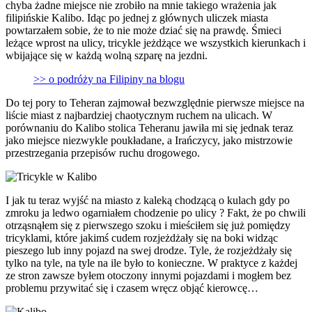
chyba żadne miejsce nie zrobiło na mnie takiego wrażenia jak
filipińskie Kalibo. Idąc po jednej z głównych uliczek miasta
powtarzałem sobie, że to nie może dziać się na prawdę. Śmieci
leżące wprost na ulicy, tricykle jeżdżące we wszystkich kierunkach i
wbijające się w każdą wolną szparę na jezdni.
>> o podróży na Filipiny na blogu
Do tej pory to Teheran zajmował bezwzględnie pierwsze miejsce na
liście miast z najbardziej chaotycznym ruchem na ulicach. W
porównaniu do Kalibo stolica Teheranu jawiła mi się jednak teraz
jako miejsce niezwykle poukładane, a Irańczycy, jako mistrzowie
przestrzegania przepisów ruchu drogowego.
I jak tu teraz wyjść na miasto z kaleką chodzącą o kulach gdy po
zmroku ja ledwo ogarniałem chodzenie po ulicy ? Fakt, że po chwili
otrząsnąłem się z pierwszego szoku i mieściłem się już pomiędzy
tricyklami, które jakimś cudem rozjeżdżały się na boki widząc
pieszego lub inny pojazd na swej drodze. Tyle, że rozjeżdżały się
tylko na tyle, na tyle na ile było to konieczne. W praktyce z każdej
ze stron zawsze byłem otoczony innymi pojazdami i mogłem bez
problemu przywitać się i czasem wręcz objąć kierowcę…