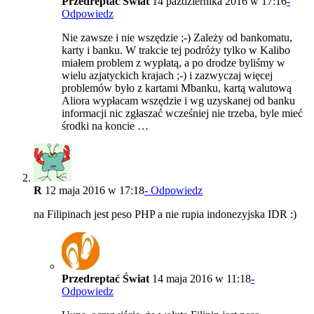
Przedreptać Świat
14 października 2016 w 17:16
-
Odpowiedz
Nie zawsze i nie wszędzie ;-) Zależy od bankomatu,
karty i banku. W trakcie tej podróży tylko w Kalibo
miałem problem z wypłatą, a po drodze byliśmy w
wielu azjatyckich krajach ;-) i zazwyczaj więcej
problemów było z kartami Mbanku, kartą walutową
Aliora wypłacam wszędzie i wg uzyskanej od banku
informacji nic zgłaszać wcześniej nie trzeba, byle mieć
środki na koncie …
R
12 maja 2016 w 17:18
- Odpowiedz
na Filipinach jest peso PHP a nie rupia indonezyjska IDR :)
Przedreptać Świat
14 maja 2016 w 11:18
-
Odpowiedz