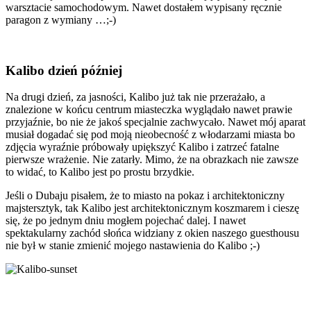
warsztacie samochodowym. Nawet dostałem wypisany ręcznie
paragon z wymiany …;-)
Kalibo dzień później
Na drugi dzień, za jasności, Kalibo już tak nie przerażało, a
znalezione w końcu centrum miasteczka wyglądało nawet prawie
przyjaźnie, bo nie że jakoś specjalnie zachwycało. Nawet mój aparat
musiał dogadać się pod moją nieobecność z włodarzami miasta bo
zdjęcia wyraźnie próbowały upiększyć Kalibo i zatrzeć fatalne
pierwsze wrażenie. Nie zatarły. Mimo, że na obrazkach nie zawsze
to widać, to Kalibo jest po prostu brzydkie.
Jeśli o Dubaju pisałem, że to miasto na pokaz i architektoniczny
majstersztyk, tak Kalibo jest architektonicznym koszmarem i cieszę
się, że po jednym dniu mogłem pojechać dalej. I nawet
spektakularny zachód słońca widziany z okien naszego guesthousu
nie był w stanie zmienić mojego nastawienia do Kalibo ;-)