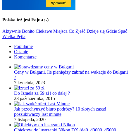
Polska też jest Fajna ;-)
Aktywnie
Bonito
Ciekawe Miejsca
Co Zjeść
Dzieje się
Gdzie Spać
Wielka Pętla
Popularne
Ostanie
Komentarze
Ceny w Bułgarii. Ile pieniędzy zabrać na wakacje do Bułgarii
?
7 kwietnia, 2023
Do Izraela za 59 zł i co dalej ?
28 października, 2015
Jak przechytrzyć biuro podróży? 10 złotych zasad
poszukiwaczy last minute
7 listopada, 2020
Obiektyw do lustrzanki Nikon DX (d40, d3000, d5000,