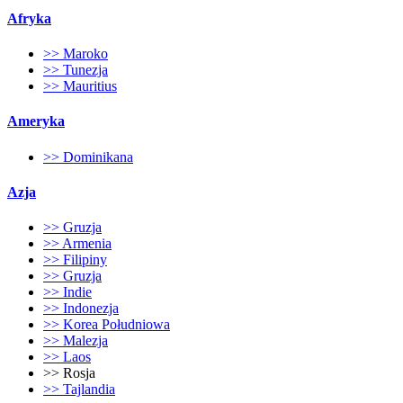
Afryka
>> Maroko
>> Tunezja
>> Mauritius
Ameryka
>> Dominikana
Azja
>> Gruzja
>> Armenia
>> Filipiny
>> Gruzja
>> Indie
>> Indonezja
>> Korea Południowa
>> Malezja
>> Laos
>> Rosja
>> Tajlandia