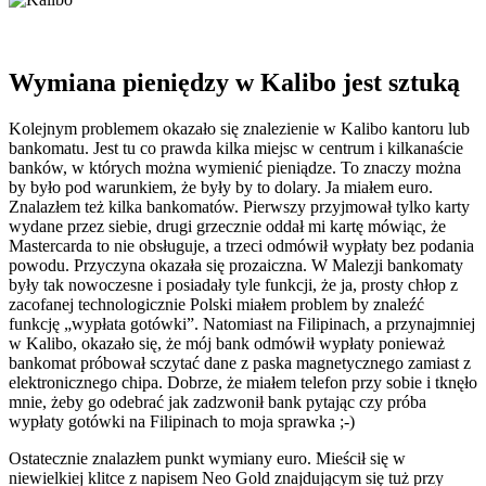
Wymiana pieniędzy w Kalibo jest sztuką
Kolejnym problemem okazało się znalezienie w Kalibo kantoru lub
bankomatu. Jest tu co prawda kilka miejsc w centrum i kilkanaście
banków, w których można wymienić pieniądze. To znaczy można
by było pod warunkiem, że były by to dolary. Ja miałem euro.
Znalazłem też kilka bankomatów. Pierwszy przyjmował tylko karty
wydane przez siebie, drugi grzecznie oddał mi kartę mówiąc, że
Mastercarda to nie obsługuje, a trzeci odmówił wypłaty bez podania
powodu. Przyczyna okazała się prozaiczna. W Malezji bankomaty
były tak nowoczesne i posiadały tyle funkcji, że ja, prosty chłop z
zacofanej technologicznie Polski miałem problem by znaleźć
funkcję „wypłata gotówki”. Natomiast na Filipinach, a przynajmniej
w Kalibo, okazało się, że mój bank odmówił wypłaty ponieważ
bankomat próbował sczytać dane z paska magnetycznego zamiast z
elektronicznego chipa. Dobrze, że miałem telefon przy sobie i tknęło
mnie, żeby go odebrać jak zadzwonił bank pytając czy próba
wypłaty gotówki na Filipinach to moja sprawka ;-)
Ostatecznie znalazłem punkt wymiany euro. Mieścił się w
niewielkiej klitce z napisem Neo Gold znajdującym się tuż przy