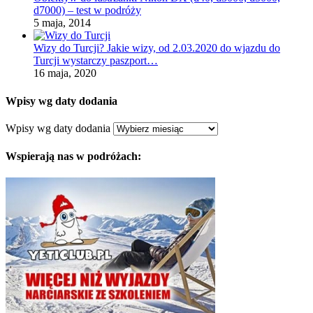
d7000) – test w podróży
5 maja, 2014
Wizy do Turcji? Jakie wizy, od 2.03.2020 do wjazdu do
Turcji wystarczy paszport…
16 maja, 2020
Wpisy wg daty dodania
Wpisy wg daty dodania
Wspierają nas w podróżach: