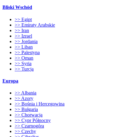
Bliski Wschód
>> Egipt
>> Emiraty Arabskie
>> Iran
>> Izrael
>> Jordania
>> Liban
>> Palestyna
>> Oman
>> Syria
>> Turcja
Europa
>> Albania
>> Azory
>> Bośnia i Hercegowina
>> Bułgaria
>> Chorwacja
>> Cypr Północny
>> Czarnogóra
>> Czechy
>> Gibraltar