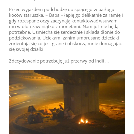
Przed wyjazdem podchodzę do śpiącego w barłogu
koców staruszka. – Baba – łapię go delikatnie za ramię i
gdy rozespane oczy zaczynają kontaktować wsuwam
mu w dłoń zawiniątko z monetami. Nam już nie będą
potrzebne. Uśmiecha się serdecznie i składa dłonie do
podziękowania. Uciekam, zanim umorusane dzieciaki
zorientują się co jest grane i obskoczą mnie domagając
się swojej działki.
Zdecydowanie potrzebuję już przerwy od Indii …