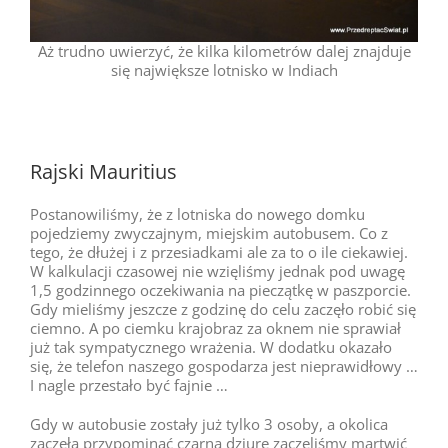
Aż trudno uwierzyć, że kilka kilometrów dalej znajduje
się największe lotnisko w Indiach
Rajski Mauritius
Postanowiliśmy, że z lotniska do nowego domku
pojedziemy zwyczajnym, miejskim autobusem. Co z
tego, że dłużej i z przesiadkami ale za to o ile ciekawiej.
W kalkulacji czasowej nie wzięliśmy jednak pod uwagę
1,5 godzinnego oczekiwania na pieczątkę w paszporcie.
Gdy mieliśmy jeszcze z godzinę do celu zaczęło robić się
ciemno. A po ciemku krajobraz za oknem nie sprawiał
już tak sympatycznego wrażenia. W dodatku okazało
się, że telefon naszego gospodarza jest nieprawidłowy …
I nagle przestało być fajnie …
Gdy w autobusie zostały już tylko 3 osoby, a okolica
zaczęła przypominać czarną dziurę zaczęliśmy martwić