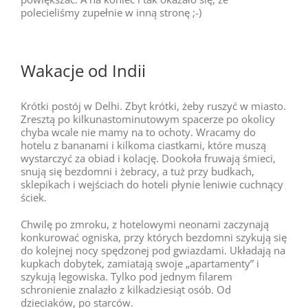
polecieliśmy zupełnie w inną stronę ;-)
Wakacje od Indii
Krótki postój w Delhi. Zbyt krótki, żeby ruszyć w miasto.
Zresztą po kilkunastominutowym spacerze po okolicy
chyba wcale nie mamy na to ochoty. Wracamy do
hotelu z bananami i kilkoma ciastkami, które muszą
wystarczyć za obiad i kolację. Dookoła fruwają śmieci,
snują się bezdomni i żebracy, a tuż przy budkach,
sklepikach i wejściach do hoteli płynie leniwie cuchnący
ściek.
Chwilę po zmroku, z hotelowymi neonami zaczynają
konkurować ogniska, przy których bezdomni szykują się
do kolejnej nocy spędzonej pod gwiazdami. Układają na
kupkach dobytek, zamiatają swoje „apartamenty” i
szykują legowiska. Tylko pod jednym filarem
schronienie znalazło z kilkadziesiąt osób. Od
dzieciaków, po starców.