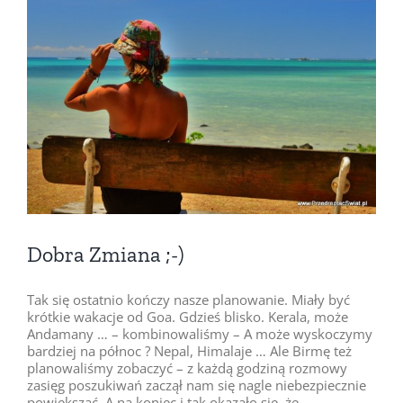
Pokaż
większy
obrazek
Dobra Zmiana ;-)
Tak się ostatnio kończy nasze planowanie. Miały być
krótkie wakacje od Goa. Gdzieś blisko. Kerala, może
Andamany … – kombinowaliśmy – A może wyskoczymy
bardziej na północ ? Nepal, Himalaje … Ale Birmę też
planowaliśmy zobaczyć – z każdą godziną rozmowy
zasięg poszukiwań zaczął nam się nagle niebezpiecznie
powiększać. A na koniec i tak okazało się, że