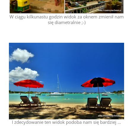
W ciągu kilkunastu godzin widok za oknem zmienił nam
się diametralnie ;-)
I zdecydowanie ten widok podoba nam się bardziej …