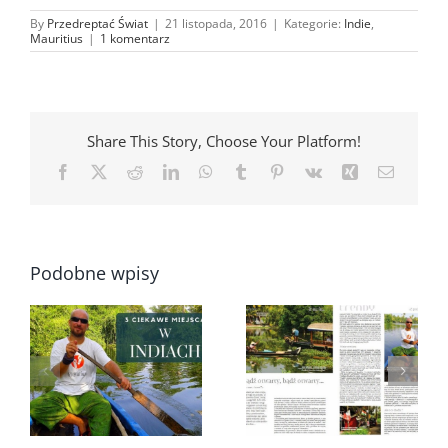
By
Przedreptać Świat
|
21 listopada, 2016
|
Kategorie:
Indie
,
Mauritius
|
1 komentarz
Share This Story, Choose Your Platform!
Facebook
X
Reddit
LinkedIn
WhatsApp
Tumblr
Pinterest
Vk
Xing
Email
Podobne wpisy
Nadeszła chwila
9 ciekawych
a
powrotu do Indii –
miejsc, które warto
e
Kerala po raz
zobaczyć na
pierwszy…
Mauritiusie