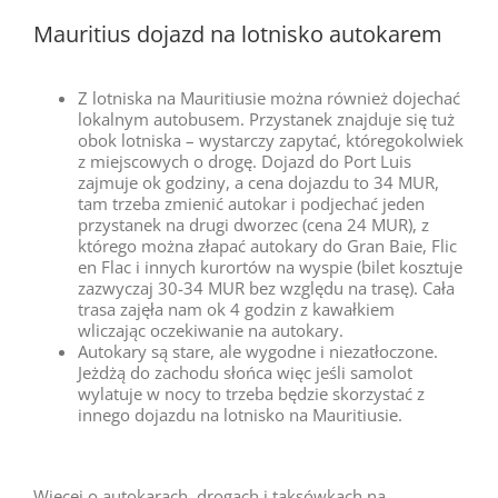
Mauritius dojazd na lotnisko autokarem
Z lotniska na Mauritiusie można również dojechać
lokalnym autobusem. Przystanek znajduje się tuż
obok lotniska – wystarczy zapytać, któregokolwiek
z miejscowych o drogę. Dojazd do Port Luis
zajmuje ok godziny, a cena dojazdu to 34 MUR,
tam trzeba zmienić autokar i podjechać jeden
przystanek na drugi dworzec (cena 24 MUR), z
którego można złapać autokary do Gran Baie, Flic
en Flac i innych kurortów na wyspie (bilet kosztuje
zazwyczaj 30-34 MUR bez względu na trasę). Cała
trasa zajęła nam ok 4 godzin z kawałkiem
wliczając oczekiwanie na autokary.
Autokary są stare, ale wygodne i niezatłoczone.
Jeżdżą do zachodu słońca więc jeśli samolot
wylatuje w nocy to trzeba będzie skorzystać z
innego dojazdu na lotnisko na Mauritiusie.
Więcej o autokarach, drogach i taksówkach na