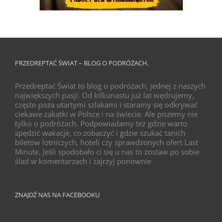
PRZEDREPTAĆ ŚWIAT – BLOG O PODRÓŻACH.
Przedreptać Świat to blog o podróżach, jednej z naszych
największych pasji. Od kilkunastu już lat wędrujemy,
często poza utartymi szlakami i staramy się odkrywać
ciekawe zakątki w Polsce i na świecie. Ale piszemy nie
tylko o podróżach. Podpowiadamy też gdzie warto
spędzić wakacje, co zobaczyć i gdzie szukać tanich
biletów lotniczych, hoteli czy sprawdzonych ofert Last
Minute. Jeśli spodobało ci się u nas to zostaw po sobie
ślad w komentarzach i zajrzyj ponownie
ZNAJDŹ NAS NA FACEBOOKU