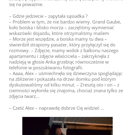
się na poważnie.
– Gdzie jedziecie – zapytała sąsiadka ?
– Problem w tym, że nie bardzo wiemy. Grand Gaube,
koło boiska i blisko morza – zaczęliśmy wymieniać
wskazówki dojazdu, które otrzymaliśmy mailem
– Morze jest wszędzie, a boiska mamy tu dwa –
stwierdził strapiony pasażer, który przyłączył się do
rozmowy. – Zdjęcie, mamy widok z balkonu naszego
apartamentu i zdjęcie właściciela – zakrzyknęła z
nadzieją w głosie Anka grzebiąc równocześnie w
telefonie w poszukiwaniu fotografii.
– Aaaa, Alex – uśmiechnęła się dziewczyna spoglądając
na zbliżenie i pokazała na drzwi domku pod którym
dyskutowaliśmy od kilku minut. – Zresztą oto i on – z
ciemności wyłoniła się znajoma, chociaż znana tylko ze
zdjęcia twarz…
– Cześć Alex – naprawdę dobrze Cię widzieć …