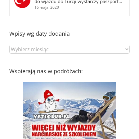
do wjazdu do Turcji wystarczy paszport…
16 maja, 2020
Wpisy wg daty dodania
Wpisy
wg
daty
dodania
Wspierają nas w podróżach: