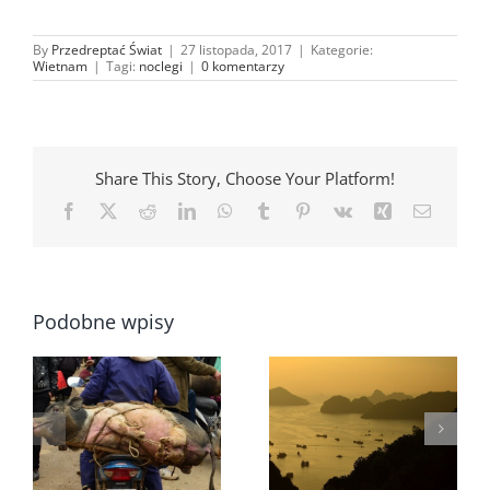
By
Przedreptać Świat
|
27 listopada, 2017
|
Kategorie:
Wietnam
|
Tagi:
noclegi
|
0 komentarzy
Share This Story, Choose Your Platform!
Facebook
X
Reddit
LinkedIn
WhatsApp
Tumblr
Pinterest
Vk
Xing
Email
Podobne wpisy
Cat Ba – brama do
O transporcie w
magicznej zatoki
Wietnamie słów
Ha Long
kilka …