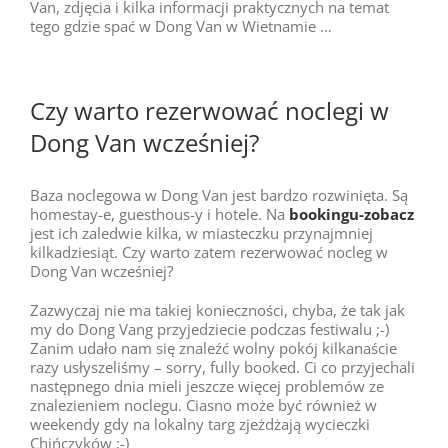
Van, zdjęcia i kilka informacji praktycznych na temat
tego gdzie spać w Dong Van w Wietnamie …
Czy warto rezerwować noclegi w
Dong Van wcześniej?
Baza noclegowa w Dong Van jest bardzo rozwinięta. Są
homestay-e, guesthous-y i hotele. Na
bookingu-zobacz
jest ich zaledwie kilka, w miasteczku przynajmniej
kilkadziesiąt. Czy warto zatem rezerwować nocleg w
Dong Van wcześniej?
Zazwyczaj nie ma takiej konieczności, chyba, że tak jak
my do Dong Vang przyjedziecie podczas festiwalu ;-)
Zanim udało nam się znaleźć wolny pokój kilkanaście
razy usłyszeliśmy – sorry, fully booked. Ci co przyjechali
następnego dnia mieli jeszcze więcej problemów ze
znalezieniem noclegu. Ciasno może być również w
weekendy gdy na lokalny targ zjeżdżają wycieczki
Chińczyków ;-)