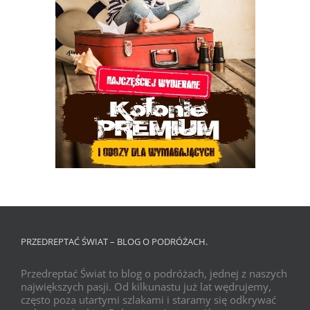
PRZEDREPTAĆ ŚWIAT – BLOG O PODRÓŻACH.
Przedreptać Świat to blog o podróżach, jednej z naszych
największych pasji. Od kilkunastu już lat wędrujemy,
często poza utartymi szlakami i staramy się odkrywać