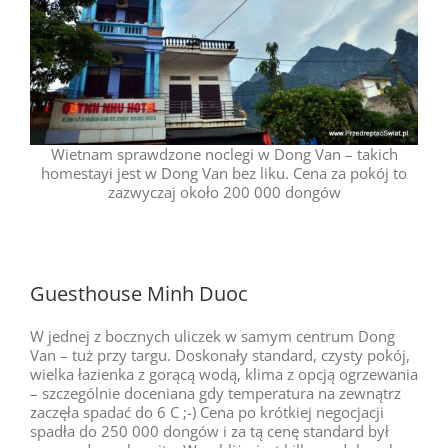
Wietnam sprawdzone noclegi w Dong Van – takich
homestayi jest w Dong Van bez liku. Cena za pokój to
zazwyczaj około 200 000 dongów
Guesthouse Minh Duoc
W jednej z bocznych uliczek w samym centrum Dong
Van – tuż przy targu. Doskonały standard, czysty pokój,
wielka łazienka z gorącą wodą, klima z opcją ogrzewania
– szczególnie doceniana gdy temperatura na zewnątrz
zaczęła spadać do 6 C ;-) Cena po krótkiej negocjacji
spadła do 250 000 dongów i za tą cenę standard był