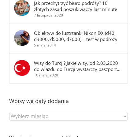
Jak przechytrzyć biuro podróży? 10
złotych zasad poszukiwaczy last minute
7 listopada, 2020
Obiektyw do lustrzanki Nikon DX (d40,
d3000, d5000, d7000) – test w podróży
5 maja, 2014
Wizy do Turcji? Jakie wizy, od 2.03.2020
do wjazdu do Turcji wystarczy paszport…
16 maja, 2020
Wpisy wg daty dodania
Wpisy
wg
daty
dodania