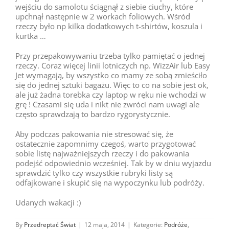
wejściu do samolotu ściągnął z siebie ciuchy, które
upchnął następnie w 2 workach foliowych. Wśród
rzeczy było np kilka dodatkowych t-shirtów, koszula i
kurtka …
Przy przepakowywaniu trzeba tylko pamiętać o jednej
rzeczy. Coraz więcej linii lotniczych np. WizzAir lub Easy
Jet wymagają, by wszystko co mamy ze sobą zmieściło
się do jednej sztuki bagażu. Więc to co na sobie jest ok,
ale już żadna torebka czy laptop w ręku nie wchodzi w
grę ! Czasami się uda i nikt nie zwróci nam uwagi ale
często sprawdzają to bardzo rygorystycznie.
Aby podczas pakowania nie stresować się, że
ostatecznie zapomnimy czegoś, warto przygotować
sobie listę najważniejszych rzeczy i do pakowania
podejść odpowiednio wcześniej. Tak by w dniu wyjazdu
sprawdzić tylko czy wszystkie rubryki listy są
odfajkowane i skupić się na wypoczynku lub podróży.
Udanych wakacji :)
By
Przedreptać Świat
|
12 maja, 2014
|
Kategorie:
Podróże
,