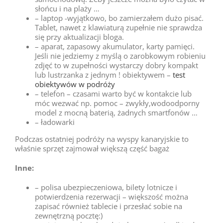
słońcu i na plaży …
– laptop -wyjątkowo, bo zamierzałem dużo pisać.
Tablet, nawet z klawiaturą zupełnie nie sprawdza
się przy aktualizacji bloga.
– aparat, zapasowy akumulator, karty pamięci.
Jeśli nie jedziemy z myślą o zarobkowym robieniu
zdjęć to w zupełności wystarczy dobry kompakt
lub lustrzanka z jednym ! obiektywem –
test
obiektywów w podróży
– telefon – czasami warto być w kontakcie lub
móc wezwać np. pomoc – zwykły,wodoodporny
model z mocną baterią, żadnych smartfonów …
– ładowarki
Podczas ostatniej podróży na wyspy kanaryjskie to
właśnie sprzęt zajmował większą część bagaż
Inne:
– polisa ubezpieczeniowa, bilety lotnicze i
potwierdzenia rezerwacji – większość można
zapisać również tablecie i przesłać sobie na
zewnętrzną pocztę:)