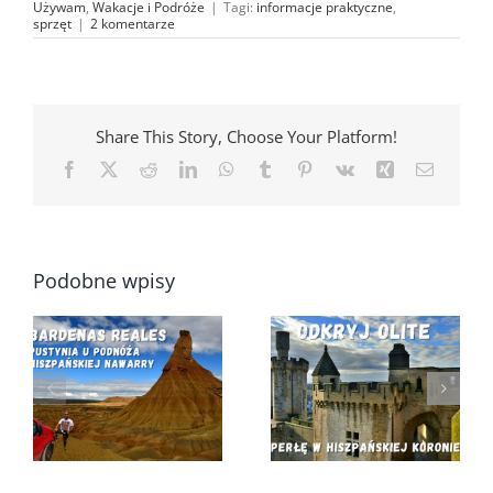
Używam
,
Wakacje i Podróże
|
Tagi:
informacje praktyczne
,
sprzęt
|
2 komentarze
Share This Story, Choose Your Platform!
Facebook
X
Reddit
LinkedIn
WhatsApp
Tumblr
Pinterest
Vk
Xing
Email
Podobne wpisy
!
Obudziliśmy się
Czy warto
pod Pałacem
odwiedzić Wadi el
Królewskim…
Gemal w Egipcie?