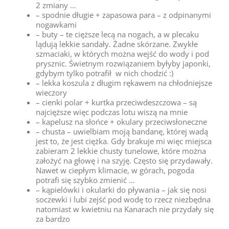
2 zmiany …
– spodnie długie + zapasowa para – z odpinanymi
nogawkami
– buty – te cięższe lecą na nogach, a w plecaku
lądują lekkie sandały. Żadne skórzane. Zwykłe
szmaciaki, w których można wejść do wody i pod
prysznic. Świetnym rozwiązaniem byłyby japonki,
gdybym tylko potrafił w nich chodzić :)
– lekka koszula z długim rękawem na chłodniejsze
wieczory
– cienki polar + kurtka przeciwdeszczowa – są
najcięższe więc podczas lotu wiszą na mnie
– kapelusz na słońce + okulary przeciwsłoneczne
– chusta – uwielbiam moją bandanę, której wadą
jest to, że jest ciężka. Gdy brakuje mi więc miejsca
zabieram 2 lekkie chusty tunelowe, które można
założyć na głowę i na szyję. Często się przydawały.
Nawet w ciepłym klimacie, w górach, pogoda
potrafi się szybko zmienić …
– kąpielówki i okularki do pływania – jak się nosi
soczewki i lubi zejść pod wodę to rzecz niezbędna
natomiast w kwietniu na Kanarach nie przydały się
za bardzo