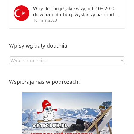
Wizy do Turcji? Jakie wizy, od 2.03.2020
do wjazdu do Turcji wystarczy paszport…
16 maja, 2020
Wpisy wg daty dodania
Wpisy
wg
daty
dodania
Wspierają nas w podróżach: