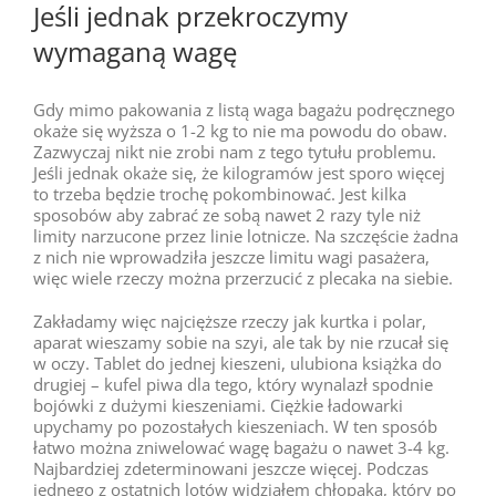
Jeśli jednak przekroczymy
wymaganą wagę
Gdy mimo pakowania z listą waga bagażu podręcznego
okaże się wyższa o 1-2 kg to nie ma powodu do obaw.
Zazwyczaj nikt nie zrobi nam z tego tytułu problemu.
Jeśli jednak okaże się, że kilogramów jest sporo więcej
to trzeba będzie trochę pokombinować. Jest kilka
sposobów aby zabrać ze sobą nawet 2 razy tyle niż
limity narzucone przez linie lotnicze. Na szczęście żadna
z nich nie wprowadziła jeszcze limitu wagi pasażera,
więc wiele rzeczy można przerzucić z plecaka na siebie.
Zakładamy więc najcięższe rzeczy jak kurtka i polar,
aparat wieszamy sobie na szyi, ale tak by nie rzucał się
w oczy. Tablet do jednej kieszeni, ulubiona książka do
drugiej – kufel piwa dla tego, który wynalazł spodnie
bojówki z dużymi kieszeniami. Ciężkie ładowarki
upychamy po pozostałych kieszeniach. W ten sposób
łatwo można zniwelować wagę bagażu o nawet 3-4 kg.
Najbardziej zdeterminowani jeszcze więcej. Podczas
jednego z ostatnich lotów widziałem chłopaka, który po