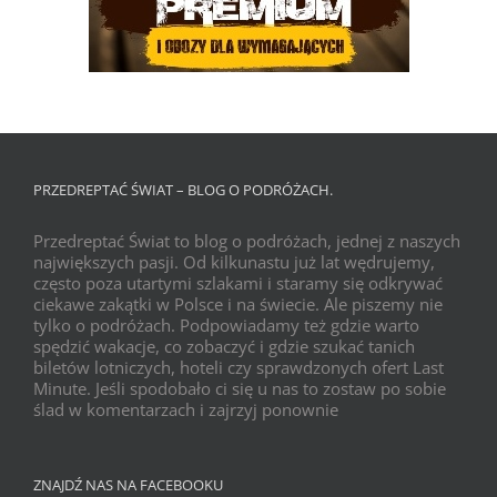
PRZEDREPTAĆ ŚWIAT – BLOG O PODRÓŻACH.
Przedreptać Świat to blog o podróżach, jednej z naszych
największych pasji. Od kilkunastu już lat wędrujemy,
często poza utartymi szlakami i staramy się odkrywać
ciekawe zakątki w Polsce i na świecie. Ale piszemy nie
tylko o podróżach. Podpowiadamy też gdzie warto
spędzić wakacje, co zobaczyć i gdzie szukać tanich
biletów lotniczych, hoteli czy sprawdzonych ofert Last
Minute. Jeśli spodobało ci się u nas to zostaw po sobie
ślad w komentarzach i zajrzyj ponownie
ZNAJDŹ NAS NA FACEBOOKU