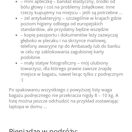
– mini apteczkę – bandaż elastyczny, środki od
bólu głowy i coś na problemy żołądkowe. Inne
rzeczy kupujemy na miejscu – jeśli są potrzebne …
– żel antybakteryjny – szczególnie w krajach gdzie
poziom higieny odbiega od europejskich
standardów, ale przydatny będzie wszędzie
– kopię paszportu i dokumentów leży zazwyczaj
głęboko w plecaku i na skrzynce mailowej,
telefony awaryjne np do Ambasady lub do banku
w celu np zablokowania zagubionej karty
podobnie
– mały statyw fotograficzny – mój ulubiony
towarzysz, dla którego prawie zawsze znajdę
miejsce w bagażu, nawet lecąc tylko z podręcznym
:)
Po spakowaniu wszystkiego z powyższej listy waga
bagażu podręcznego nie przekracza nigdy 8 – 10 kg. A
listę można jeszcze odchudzić na przykład zostawiając
laptopa w domu …
Pieniądze w podróży: