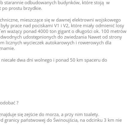
 lub starannie odbudowanych budynków, które stoją w
 po prostu brzydkie.
echniczne, mieszczące się w dawnej elektrowni wojskowego
ły prace nad pociskami V1 i V2, które miały odmienić losy
. Ten ważący ponad 4000 ton gigant o długości ok. 100 metrów
odwodnych udostępnionych do zwiedzania Nawet od strony
lem licznych wycieczek autokarowych i rowerowych dla
znamie.
ż niecałe dwa dni wolnego i ponad 50 km spaceru do
podobać ?
najduje się zejście do morza, a przy nim toalety.
 Od granicy państwowej do Świnoujścia, na odcinku 3 km nie