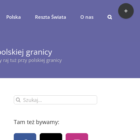
Toggle
Sliding
Polska
Reszta Świata
O nas
Bar
Area
olskiej granicy
raj tuż przy polskiej granicy
Szukaj
Tam też bywamy: