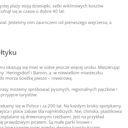
ystej plaży stoją dziesiątki, setki wiklinowych koszów
fnął się w czasie o dobre 40 lat.
iat. Jesteśmy nim zauroczeni od pierwszego wejrzenia, a
łtyku
ru okazują się mieć w sobie jeszcze więcej uroku. Maszerując
my Heringsdorf i Bansin, a w niewielkim miasteczku
do morza ścieżkę pieszo – rowerową.
e trasy możemy spróbować pysznych, regionalnych pączków i
przyjęcie turystów.
czekamy się w Polsce i za 200 lat. Na każdym kroku spotykamy
ejsca i place zabaw dla najmłodszych. Nie, chińska, plastikowa
rzeplatane są drewnianymi rzeźbami. Jest na przykład
ię prawdziwym piratem. Są małe parki linowe i
 na linie rozwieszonej między dwoma konstrukcjami.