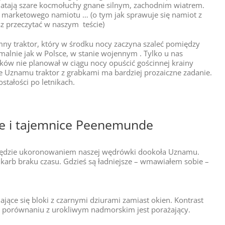
latają szare kocmołuchy gnane silnym, zachodnim wiatrem.
, marketowego namiotu … (o tym jak sprawuje się namiot z
z przeczytać w naszym teście)
mny traktor, który w środku nocy zaczyna szaleć pomiędzy
alnie jak w Polsce, w stanie wojennym . Tylko u nas
ków nie planował w ciągu nocy opuścić gościnnej krainy
e Uznamu traktor z grabkami ma bardziej prozaiczne zadanie.
stałości po letnikach.
ne i tajemnice Peenemunde
będzie ukoronowaniem naszej wędrówki dookoła Uznamu.
 karb braku czasu. Gdzieś są ładniejsze – wmawiałem sobie –
ające się bloki z czarnymi dziurami zamiast okien. Kontrast
 w porównaniu z urokliwym nadmorskim jest porażający.