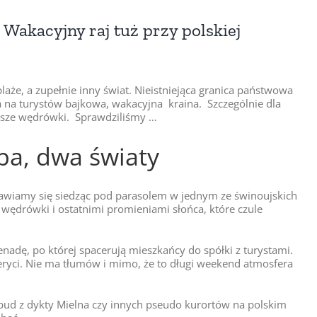
Wakacyjny raj tuż przy polskiej
aże, a zupełnie inny świat. Nieistniejąca granica państwowa
eka na turystów bajkowa, wakacyjna kraina. Szczególnie dla
iesze wędrówki. Sprawdziliśmy …
pa, dwa światy
nawiamy się siedząc pod parasolem w jednym ze świnoujskich
wędrówki i ostatnimi promieniami słońca, które czule
adę, po której spacerują mieszkańcy do spółki z turystami.
ryci. Nie ma tłumów i mimo, że to długi weekend atmosfera
ud z dykty Mielna czy innych pseudo kurortów na polskim