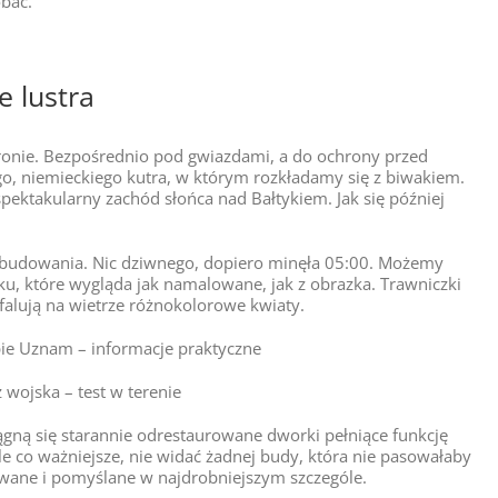
bać.
e lustra
tronie. Bezpośrednio pod gwiazdami, a do ochrony przed
o, niemieckiego kutra, w którym rozkładamy się z biwakiem.
ektakularny zachód słońca nad Bałtykiem. Jak się później
abudowania. Nic dziwnego, dopiero minęła 05:00. Możemy
ku, które wygląda jak namalowane, jak z obrazka. Trawniczki
falują na wietrze różnokolorowe kwiaty.
pie Uznam – informacje praktyczne
 wojska – test w terenie
ągną się starannie odrestaurowane dworki pełniące funkcję
ale co ważniejsze, nie widać żadnej budy, która nie pasowałaby
owane i pomyślane w najdrobniejszym szczególe.