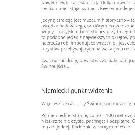
Nawet niewielka restauracja i kilka nowych
centrum nie ratują sytuacji. Peenemunde jest
Jedyną atrakcją jest muzeum historyczno – t
ośrodka badawczego, w którym prowadzone by
wojny. I rosyjski u-boot stojący przy brzegu
to podobno jeden z największych okrętów p
nabrzeża robi imponujące wrażenie i jest ce
turystów przebywających na wakacjach na U
Czas ruszać drogę powrotną. Zostały nam ju
Świnoujścia …
Niemiecki punkt widzenia
Więc jeszcze raz – czy Świnoujście może się 
Po niemieckiej stronie, co 50 – 100 metrów, z
Nieskazitelnie czyste, pachnące i bezpłatne.
ma ani jednej. Podobnie w samym mieście