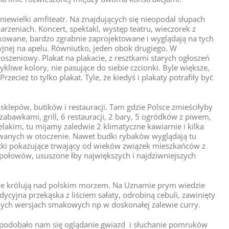
ewielki amfiteatr. Na znajdujących się nieopodal słupach
arzeniach. Koncert, spektakl, występ teatru, wieczorek z
kowane, bardzo zgrabnie zaprojektowane i wyglądają na tych
yjnej na apelu. Równiutko, jeden obok drugiego. W
oszeniowy. Plakat na plakacie, z resztkami starych ogłoszeń
ykliwe kolory, nie pasujące do siebie czcionki. Byle większe,
rzecież to tylko plakat. Tyle, że kiedyś i plakaty potrafiły być
e sklepów, butików i restauracji. Tam gdzie Polsce zmieściłyby
abawkami, grill, 6 restauracji, 2 bary, 5 ogródków z piwem,
lakim, tu mijamy zaledwie 2 klimatyczne kawiarnie i kilka
anych w otoczenie. Nawet budki rybaków wyglądają tu
tki pokazujące trwający od wieków związek mieszkańców z
połowów, ususzone łby największych i najdziwniejszych
óre królują nad polskim morzem. Na Uznamie prym wiedzie
adycyjna przekąska z liściem sałaty, odrobiną cebuli, zawinięty
żnych wersjach smakowych np w doskonałej zalewie curry.
Spodobało nam się oglądanie gwiazd i słuchanie pomruków