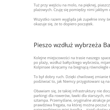
Tuż przy wejściu na molo, na pięknej, piaszcz
plażowych. Czuję się pomiędzy nimi jakbym co
Wszystko razem wygląda jak zupełnie inny św
okazuje się, że to dopiero początek.
Pieszo wzdłuż wybrzeża Ba
Kolejne miejscowości na trasie naszego space
po plaży, wzdłuż bałtyckiego wybrzeża, mija
Kolpinsee skręcamy na biegnącą równolegle 
To był dobry ruch. Dzięki chwilowej zmiani
podziwiać to, jak Niemcy przygotowani są na 
Obawiam się, że takiej infrastruktury nie do
parkingi dla rowerów, ławki dla starszych, mi
sztampa. Przemyślane, oryginalne atrakcje p
prawdziwa fregata, na której można poczuć s
najprawdziwsza mini tyrolka – zjazd ukośny