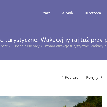
Start
Salonik
Turystyka
 turystyczne. Wakacyjny raj tuż przy p
róże
Europa
Niemcy
Uznam atrakcje turystyczne. Wakacyjny 
Poprzedni
Kolejny