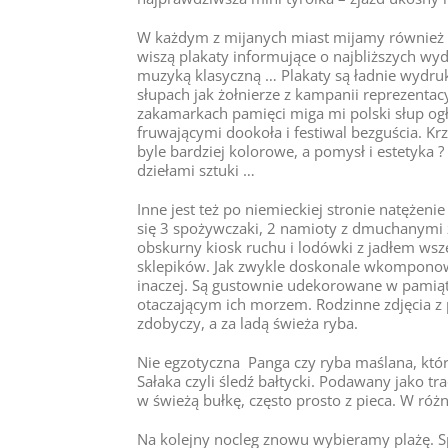
W każdym z mijanych miast mijamy również ni
wiszą plakaty informujące o najbliższych wyd
muzyką klasyczną … Plakaty są ładnie wydru
słupach jak żołnierze z kampanii reprezentac
zakamarkach pamięci miga mi polski słup ogł
fruwającymi dookoła i festiwal bezguścia. Krz
byle bardziej kolorowe, a pomysł i estetyka ? P
dziełami sztuki …
Inne jest też po niemieckiej stronie natężeni
się 3 spożywczaki, 2 namioty z dmuchanymi z
obskurny kiosk ruchu i lodówki z jadłem wsze
sklepików. Jak zwykle doskonale wkomponow
inaczej. Są gustownie udekorowane w pamią
otaczającym ich morzem. Rodzinne zdjęcia z 
zdobyczy, a za ladą świeża ryba.
Nie egzotyczna Panga czy ryba maślana, kt
Sałaka czyli śledź bałtycki. Podawany jako tr
w świeżą bułkę, często prosto z pieca. W ró
Na kolejny nocleg znowu wybieramy plażę. 