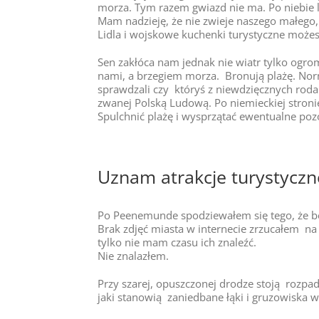
morza. Tym razem gwiazd nie ma. Po niebie 
Mam nadzieję, że nie zwieje naszego małego
Lidla i wojskowe kuchenki turystyczne możes
Sen zakłóca nam jednak nie wiatr tylko ogro
nami, a brzegiem morza. Bronują plażę. Norm
sprawdzali czy któryś z niewdzięcznych roda
zwanej Polską Ludową. Po niemieckiej stroni
Spulchnić plażę i wysprzątać ewentualne pozo
Uznam atrakcje turystycz
Po Peenemunde spodziewałem się tego, że 
Brak zdjęć miasta w internecie zrzucałem na
tylko nie mam czasu ich znaleźć.
Nie znalazłem.
Przy szarej, opuszczonej drodze stoją rozpad
jaki stanowią zaniedbane łąki i gruzowiska