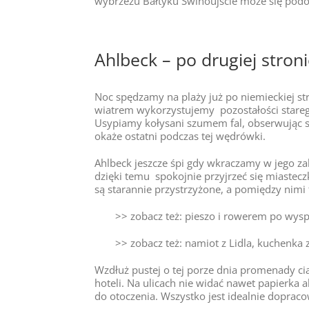
wybrzeżu Bałtyku Świnoujście może się podo
Ahlbeck – po drugiej stroni
Noc spędzamy na plaży już po niemieckiej s
wiatrem wykorzystujemy pozostałości stareg
Usypiamy kołysani szumem fal, obserwując sp
okaże ostatni podczas tej wędrówki.
Ahlbeck jeszcze śpi gdy wkraczamy w jego z
dzięki temu spokojnie przyjrzeć się miastecz
są starannie przystrzyżone, a pomiędzy nimi 
>> zobacz też: pieszo i rowerem po wys
>> zobacz też: namiot z Lidla, kuchenka z
Wzdłuż pustej o tej porze dnia promenady ci
hoteli. Na ulicach nie widać nawet papierka 
do otoczenia. Wszystko jest idealnie doprac