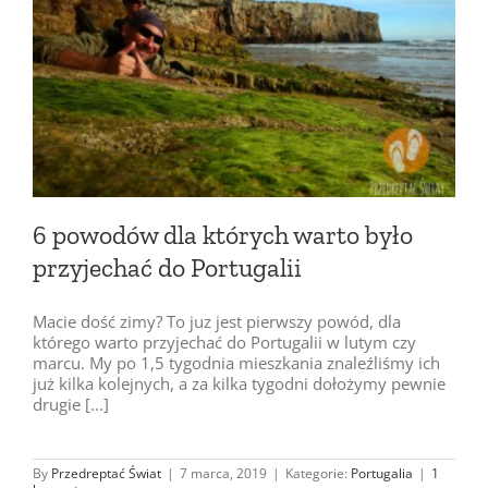
6 powodów dla których warto było
przyjechać do Portugalii
Macie dość zimy? To juz jest pierwszy powód, dla
którego warto przyjechać do Portugalii w lutym czy
marcu. My po 1,5 tygodnia mieszkania znaleźliśmy ich
już kilka kolejnych, a za kilka tygodni dołożymy pewnie
drugie [...]
By
Przedreptać Świat
|
7 marca, 2019
|
Kategorie:
Portugalia
|
1