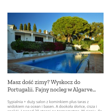
Masz dość zimy? Wyskocz do
Portugalii. Fajny nocleg w Algarve…
Sypialnia + duży salon z kominkiem plus taras z
widokiem na ocean i basen. A dookoła słońce, cisza i
spokój. I ponad 20 stopni na termometrze. W cieniu. Ile