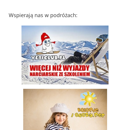
daty
dodania
Wspierają nas w podróżach: