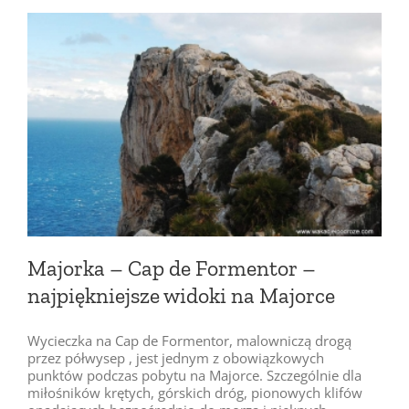
Majorka – Cap de Formentor –
najpiękniejsze widoki na Majorce
Wycieczka na Cap de Formentor, malowniczą drogą
przez półwysep , jest jednym z obowiązkowych
punktów podczas pobytu na Majorce. Szczególnie dla
miłośników krętych, górskich dróg, pionowych klifów