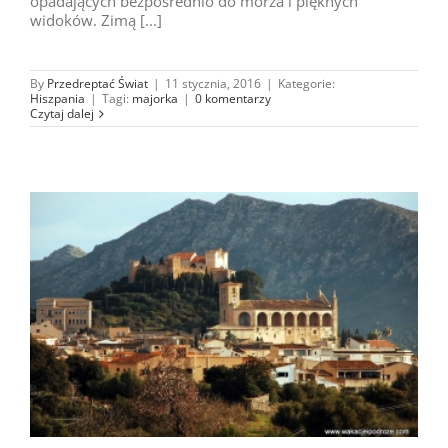
opadających bezpośrednio do morza i pięknych
widoków. Zimą [...]
By
Przedreptać Świat
|
11 stycznia, 2016
|
Kategorie:
Hiszpania
|
Tagi:
majorka
|
0 komentarzy
Czytaj dalej