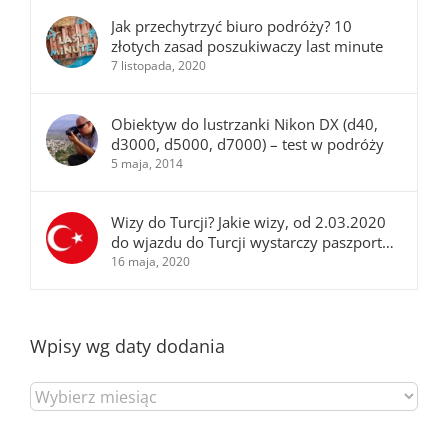
Jak przechytrzyć biuro podróży? 10
złotych zasad poszukiwaczy last minute
7 listopada, 2020
Obiektyw do lustrzanki Nikon DX (d40,
d3000, d5000, d7000) – test w podróży
5 maja, 2014
Wizy do Turcji? Jakie wizy, od 2.03.2020
do wjazdu do Turcji wystarczy paszport…
16 maja, 2020
Wpisy wg daty dodania
Wpisy
wg
daty
dodania