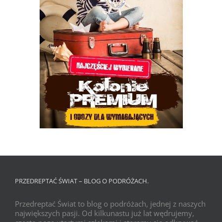
PRZEDREPTAĆ ŚWIAT – BLOG O PODRÓŻACH.
Przedreptać Świat to blog o podróżach, jednej z naszych
największych pasji. Od kilkunastu już lat wędrujemy,