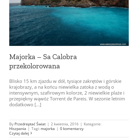
Majorka – Sa Calobra
przekolorowana
Blisko 15 km zjazdu w dół, tysiące zakrętów i górskie
krajobrazy, a na końcu niewielka zatoka z wodą o
intensywnym, szafirowym kolorze, 2 niewielkie plaże i
przepiękny wąwóz Torrent de Pareis. W sezonie letnim
dodatkowo [...]
By
Przedreptać Świat
|
2 kwietnia, 2016
|
Kategorie:
Hiszpania
|
Tagi:
majorka
|
0 komentarzy
Czytaj dalej