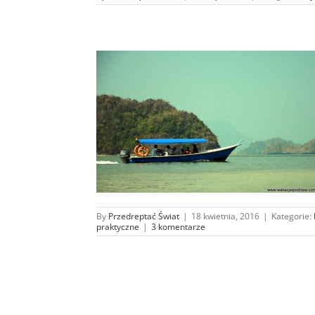
ękniejsza wyspa
i ?
By
Przedreptać Świat
|
18 kwietnia, 2016
|
Kategorie:
praktyczne
|
3 komentarze