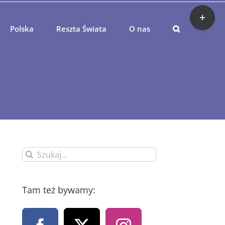
Toggle
Sliding
Bar
Polska
Reszta Świata
O nas
Area
Szukaj
Tam też bywamy: