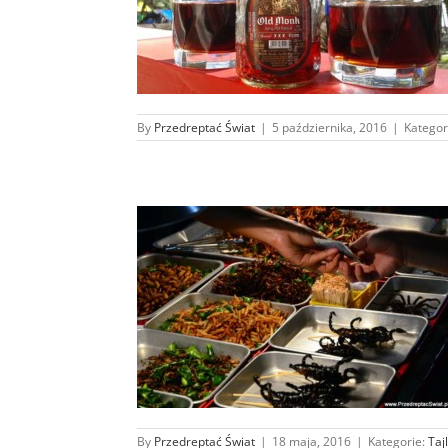
 w Indiach ?
By
Przedreptać Świat
|
5 października, 2016
|
Kategor
kosztuje życie w
 ?
a
By
Przedreptać Świat
|
18 maja, 2016
|
Kategorie:
Taj