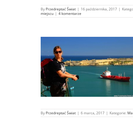
By
Przedreptać Świat
|
16 października, 2017
|
Katego
miejscu
|
4 komentarze
e – ile pieniędzy
kacje ?
By
Przedreptać Świat
|
6 marca, 2017
|
Kategorie:
Ma