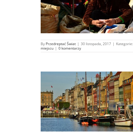
 ile pieniędzy
do Wietnamu?
tropikach
By
Przedreptać Świat
|
30 listopada, 2017
|
Kategorie
miejscu
|
0 komentarzy
 nieprzyzwoicie
ropikach