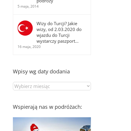
podróży
5 maja, 2014
Wizy do Turcji? Jakie
wizy, od 2.03.2020 do
wjazdu do Turcji
wystarczy paszport…
16 maja, 2020
Wpisy wg daty dodania
Wpisy
wg
daty
dodania
Wspierają nas w podróżach: