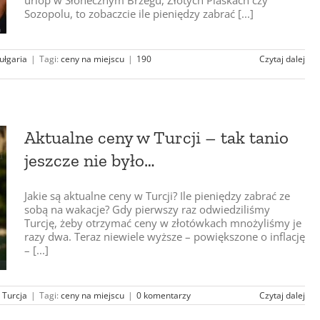
urlop w Słonecznym Brzegu, Złotych Piaskach czy
Sozopolu, to zobaczcie ile pieniędzy zabrać [...]
ułgaria
|
Tagi:
ceny na miejscu
|
190
Czytaj dalej
Aktualne ceny w Turcji – tak tanio
jeszcze nie było…
Jakie są aktualne ceny w Turcji? Ile pieniędzy zabrać ze
sobą na wakacje? Gdy pierwszy raz odwiedziliśmy
Turcję, żeby otrzymać ceny w złotówkach mnożyliśmy je
razy dwa. Teraz niewiele wyższe – powiększone o inflację
– [...]
:
Turcja
|
Tagi:
ceny na miejscu
|
0 komentarzy
Czytaj dalej