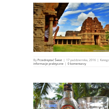
ej praktycznie
By
Przedreptać Świat
|
17 października, 2016
|
Katego
informacje praktyczne
|
0 komentarzy