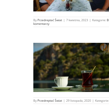
By
Przedreptać Świat
|
7 kwietnia, 2023
|
Kategorie:
B
komentarzy
ji – tak tanio
 było…
By
Przedreptać Świat
|
29 listopada, 2020
|
Kategorie