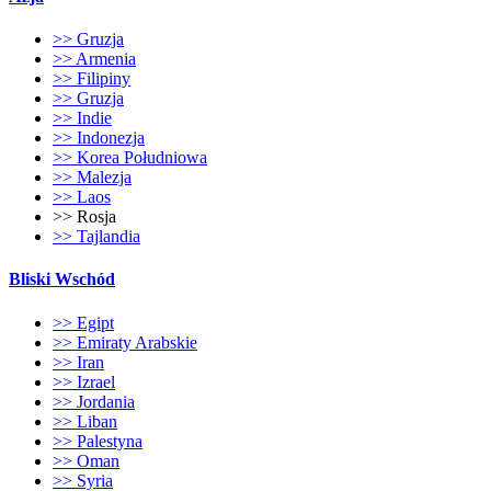
>> Gruzja
>> Armenia
>> Filipiny
>> Gruzja
>> Indie
>> Indonezja
>> Korea Południowa
>> Malezja
>> Laos
>> Rosja
>> Tajlandia
Bliski Wschód
>> Egipt
>> Emiraty Arabskie
>> Iran
>> Izrael
>> Jordania
>> Liban
>> Palestyna
>> Oman
>> Syria