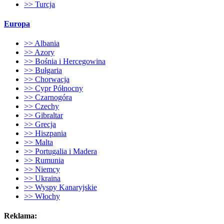
>> Turcja
Europa
>> Albania
>> Azory
>> Bośnia i Hercegowina
>> Bułgaria
>> Chorwacja
>> Cypr Północny
>> Czarnogóra
>> Czechy
>> Gibraltar
>> Grecja
>> Hiszpania
>> Malta
>> Portugalia i Madera
>> Rumunia
>> Niemcy
>> Ukraina
>> Wyspy Kanaryjskie
>> Włochy
Reklama: