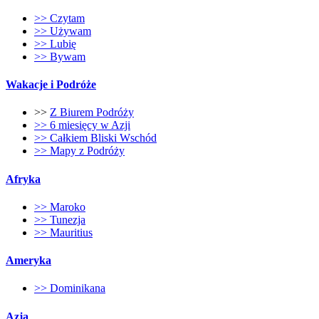
>> Czytam
>> Używam
>> Lubię
>> Bywam
Wakacje i Podróże
>>
Z Biurem Podróży
>> 6 miesięcy w Azji
>> Całkiem Bliski Wschód
>> Mapy z Podróży
Afryka
>> Maroko
>> Tunezja
>> Mauritius
Ameryka
>> Dominikana
Azja