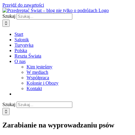
Przejdź do zawartości
Szukaj
Start
Salonik
Turystyka
Polska
Reszta Świata
O nas
Kim jesteśmy
W mediach
Współpraca
Kolonie i Obozy
Kontakt
Szukaj
Zarabianie na wyprowadzaniu psów