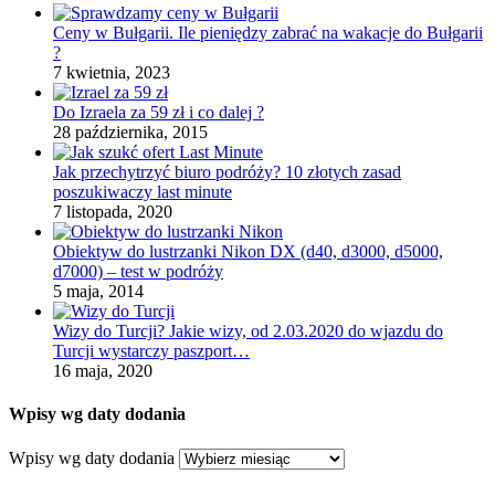
Ceny w Bułgarii. Ile pieniędzy zabrać na wakacje do Bułgarii
?
7 kwietnia, 2023
Do Izraela za 59 zł i co dalej ?
28 października, 2015
Jak przechytrzyć biuro podróży? 10 złotych zasad
poszukiwaczy last minute
7 listopada, 2020
Obiektyw do lustrzanki Nikon DX (d40, d3000, d5000,
d7000) – test w podróży
5 maja, 2014
Wizy do Turcji? Jakie wizy, od 2.03.2020 do wjazdu do
Turcji wystarczy paszport…
16 maja, 2020
Wpisy wg daty dodania
Wpisy wg daty dodania