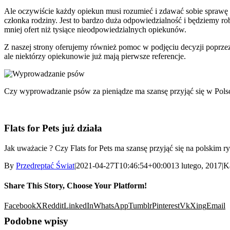
Ale oczywiście każdy opiekun musi rozumieć i zdawać sobie sprawę z t
członka rodziny. Jest to bardzo duża odpowiedzialność i będziemy robil
mniej ofert niż tysiące nieodpowiedzialnych opiekunów.
Z naszej strony oferujemy również pomoc w podjęciu decyzji poprzez
ale niektórzy opiekunowie już mają pierwsze referencje.
Czy wyprowadzanie psów za pieniądze ma szansę przyjąć się w Pols
Flats for Pets już działa
Jak uważacie ? Czy Flats for Pets ma szansę przyjąć się na polskim r
By
Przedreptać Świat
|
2021-04-27T10:46:54+00:00
13 lutego, 2017
|
K
Share This Story, Choose Your Platform!
Facebook
X
Reddit
LinkedIn
WhatsApp
Tumblr
Pinterest
Vk
Xing
Email
Podobne wpisy