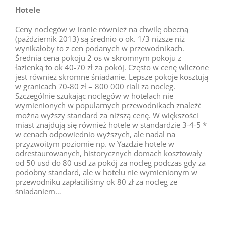
Hotele
Ceny noclegów w Iranie również na chwilę obecną
(październik 2013) są średnio o ok. 1/3 niższe niż
wynikałoby to z cen podanych w przewodnikach.
Średnia cena pokoju 2 os w skromnym pokoju z
łazienką to ok 40-70 zł za pokój. Często w cenę wliczone
jest również skromne śniadanie. Lepsze pokoje kosztują
w granicach 70-80 zł = 800 000 riali za nocleg.
Szczególnie szukając noclegów w hotelach nie
wymienionych w popularnych przewodnikach znaleźć
można wyższy standard za niższą cenę. W większości
miast znajdują się również hotele w standardzie 3-4-5 *
w cenach odpowiednio wyższych, ale nadal na
przyzwoitym poziomie np. w Yazdzie hotele w
odrestaurowanych, historycznych domach kosztowały
od 50 usd do 80 usd za pokój za nocleg podczas gdy za
podobny standard, ale w hotelu nie wymienionym w
przewodniku zapłaciliśmy ok 80 zł za nocleg ze
śniadaniem…