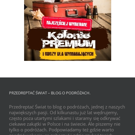
PRZEDREPTAĆ ŚWIAT – BLOG O PODRÓŻACH.
Przedreptać Świat to blog o podróżach, jednej z naszych
największych pasji. Od kilkunastu już lat wędrujemy,
często poza utartymi szlakami i staramy się odkrywać
ciekawe zakątki w Polsce i na świecie. Ale piszemy nie
tylko o podróżach. Podpowiadamy też gdzie warto