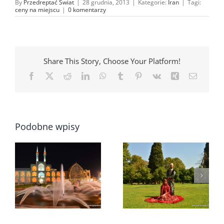
By
Przedreptać Świat
|
28 grudnia, 2013
|
Kategorie:
Iran
|
Tagi:
ceny na miejscu
|
0 komentarzy
Share This Story, Choose Your Platform!
Facebook
X
Reddit
LinkedIn
WhatsApp
Tumblr
Pinterest
Vk
Xing
Email
Podobne wpisy
10 rzeczy w Iranie,
których
Porwanie w
zazdroszczę
–
Kurdystanie bo
Irańczykom i
ludzie nie są źli
będzie mi
brakowało w
Polsce…