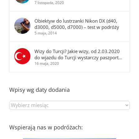
7 listopada, 2020
Obiektyw do lustrzanki Nikon DX (d40,
d3000, d5000, d7000) – test w podróży
5 maja, 2014
Wizy do Turcji? Jakie wizy, od 2.03.2020
do wjazdu do Turcji wystarczy paszport…
16 maja, 2020
Wpisy wg daty dodania
Wpisy
wg
daty
dodania
Wspierają nas w podróżach: