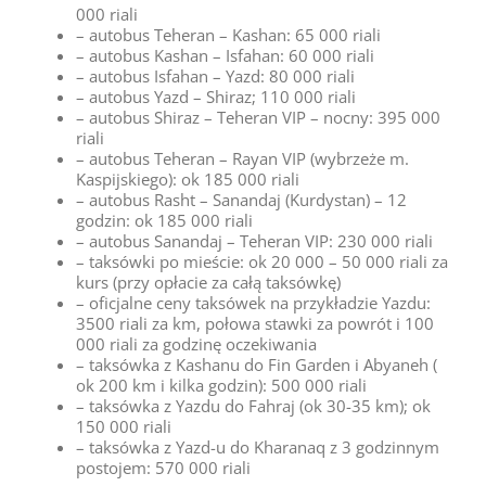
000 riali
– autobus Teheran – Kashan: 65 000 riali
– autobus Kashan – Isfahan: 60 000 riali
– autobus Isfahan – Yazd: 80 000 riali
– autobus Yazd – Shiraz; 110 000 riali
– autobus Shiraz – Teheran VIP – nocny: 395 000
riali
– autobus Teheran – Rayan VIP (wybrzeże m.
Kaspijskiego): ok 185 000 riali
– autobus Rasht – Sanandaj (Kurdystan) – 12
godzin: ok 185 000 riali
– autobus Sanandaj – Teheran VIP: 230 000 riali
– taksówki po mieście: ok 20 000 – 50 000 riali za
kurs (przy opłacie za całą taksówkę)
– oficjalne ceny taksówek na przykładzie Yazdu:
3500 riali za km, połowa stawki za powrót i 100
000 riali za godzinę oczekiwania
– taksówka z Kashanu do Fin Garden i Abyaneh (
ok 200 km i kilka godzin): 500 000 riali
– taksówka z Yazdu do Fahraj (ok 30-35 km); ok
150 000 riali
– taksówka z Yazd-u do Kharanaq z 3 godzinnym
postojem: 570 000 riali