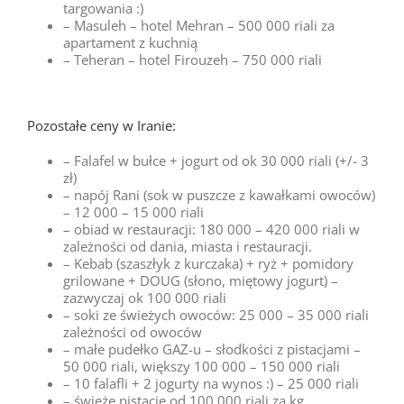
targowania :)
– Masuleh – hotel Mehran – 500 000 riali za
apartament z kuchnią
– Teheran – hotel Firouzeh – 750 000 riali
Pozostałe ceny w Iranie:
– Falafel w bułce + jogurt od ok 30 000 riali (+/- 3
zł)
– napój Rani (sok w puszcze z kawałkami owoców)
– 12 000 – 15 000 riali
– obiad w restauracji: 180 000 – 420 000 riali w
zależności od dania, miasta i restauracji.
– Kebab (szaszłyk z kurczaka) + ryż + pomidory
grilowane + DOUG (słono, miętowy jogurt) –
zazwyczaj ok 100 000 riali
– soki ze świeżych owoców: 25 000 – 35 000 riali
zależności od owoców
– małe pudełko GAZ-u – słodkości z pistacjami –
50 000 riali, większy 100 000 – 150 000 riali
– 10 falafli + 2 jogurty na wynos :) – 25 000 riali
– świeże pistacje od 100 000 riali za kg