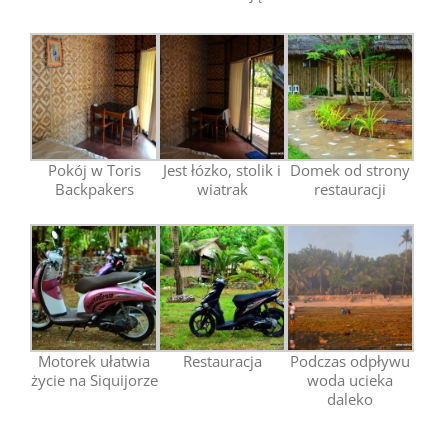
Pokój w Toris
Jest łózko, stolik i
Domek od strony
Backpakers
wiatrak
restauracji
Motorek ułatwia
Restauracja
Podczas odpływu
życie na Siquijorze
woda ucieka
daleko