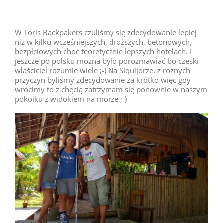
W Toris Backpakers czuliśmy się zdecydowanie lepiej
niż w kilku wcześniejszych, droższych, betonowych,
bezpłciowych choć teoretycznie lepszych hotelach. I
jeszcze po polsku można było porozmawiać bo czeski
właściciel rozumie wiele ;-) Na Siquijorze, z różnych
przyczyn byliśmy zdecydowanie za krótko więc gdy
wrócimy to z chęcią zatrzymam się ponownie w naszym
pokoiku z widokiem na morze ;-)