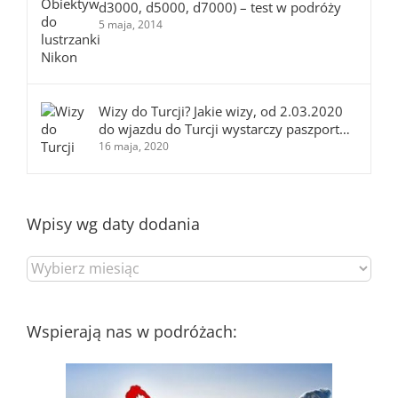
d3000, d5000, d7000) – test w podróży
5 maja, 2014
Wizy do Turcji? Jakie wizy, od 2.03.2020
do wjazdu do Turcji wystarczy paszport…
16 maja, 2020
Wpisy wg daty dodania
Wpisy
wg
daty
dodania
Wspierają nas w podróżach: