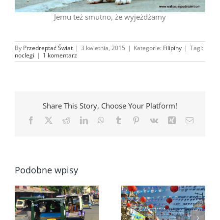
Jemu też smutno, że wyjeżdżamy
By
Przedreptać Świat
|
3 kwietnia, 2015
|
Kategorie:
Filipiny
|
Tagi:
noclegi
|
1 komentarz
Share This Story, Choose Your Platform!
Facebook
X
Reddit
LinkedIn
WhatsApp
Tumblr
Pinterest
Vk
Xing
Email
Podobne wpisy
Plaża Arevalo
Beach i największa
impreza żeglarska