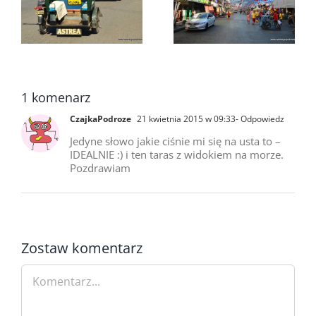
Filipiny – Iloilo na
o
na Filipinach
wyspie Panay
1 komenarz
CzajkaPodroze
21 kwietnia 2015 w 09:33
- Odpowiedz
Jedyne słowo jakie ciśnie mi się na usta to –
IDEALNIE :) i ten taras z widokiem na morze.
Pozdrawiam
Zostaw komentarz
Comment