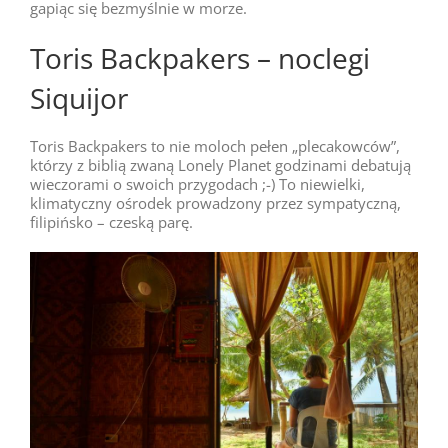
gapiąc się bezmyślnie w morze.
Toris Backpakers – noclegi
Siquijor
Toris Backpakers to nie moloch pełen „plecakowców”,
którzy z biblią zwaną Lonely Planet godzinami debatują
wieczorami o swoich przygodach ;-) To niewielki,
klimatyczny ośrodek prowadzony przez sympatyczną,
filipińsko – czeską parę.