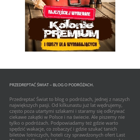
PRZEDREPTAĆ ŚWIAT – BLOG O PODRÓŻACH.
Przedreptać Świat to blog o podróżach, jednej z naszych
największych pasji. Od kilkunastu już lat wędrujemy,
często poza utartymi szlakami i staramy się odkrywać
ciekawe zakątki w Polsce i na świecie. Ale piszemy nie
tylko o podróżach. Podpowiadamy też gdzie warto
spędzić wakacje, co zobaczyć i gdzie szukać tanich
biletów lotniczych, hoteli czy sprawdzonych ofert Last