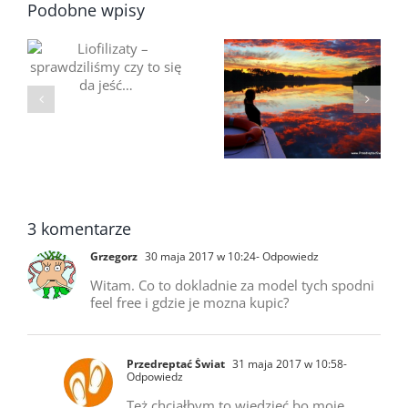
Podobne wpisy
Jacht motorowy
y
Bonito 25 półtora
czy apartament na
roku później – czy
wodzie?
wciąż jest się z
Sprawdziliśmy
czego cieszyć ?
Bonito 25
3 komentarze
Grzegorz
30 maja 2017 w 10:24
- Odpowiedz
Witam. Co to dokladnie za model tych spodni
feel free i gdzie je mozna kupic?
Przedreptać Świat
31 maja 2017 w 10:58
-
Odpowiedz
Też chciałbym to wiedzieć bo moje