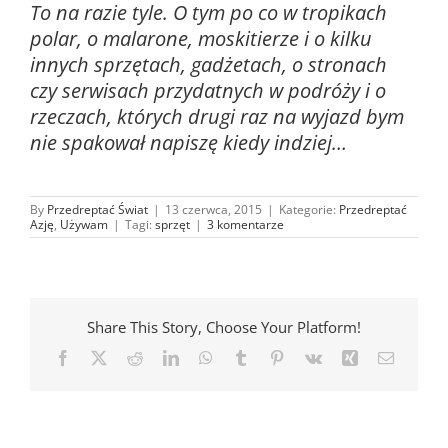
To na razie tyle. O tym po co w tropikach
polar, o malarone, moskitierze i o kilku
innych sprzętach, gadżetach, o stronach
czy serwisach przydatnych w podróży i o
rzeczach, których drugi raz na wyjazd bym
nie spakował napiszę kiedy indziej…
By
Przedreptać Świat
|
13 czerwca, 2015
|
Kategorie:
Przedreptać
Azję
,
Używam
|
Tagi:
sprzęt
|
3 komentarze
Share This Story, Choose Your Platform!
Facebook
X
Reddit
LinkedIn
WhatsApp
Tumblr
Pinterest
Vk
Xing
Email