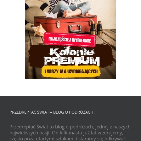
PRZEDREPTAĆ ŚWIAT – BLOG O PODRÓŻACH.
Przedreptać Świat to blog o podróżach, jednej z naszych
największych pasji. Od kilkunastu już lat wędrujemy,
często poza utartymi szlakami i staramy się odkrywać