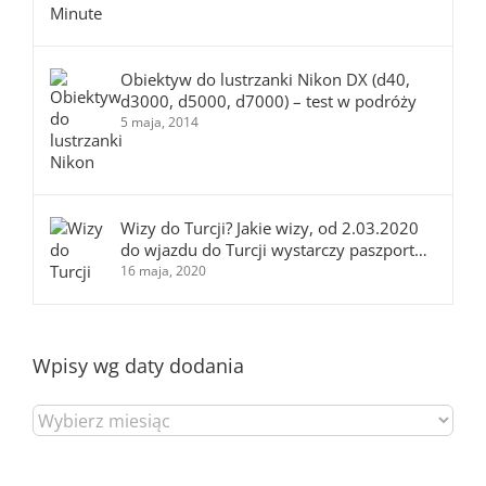
Obiektyw do lustrzanki Nikon DX (d40,
d3000, d5000, d7000) – test w podróży
5 maja, 2014
Wizy do Turcji? Jakie wizy, od 2.03.2020
do wjazdu do Turcji wystarczy paszport…
16 maja, 2020
Wpisy wg daty dodania
Wpisy
wg
daty
dodania