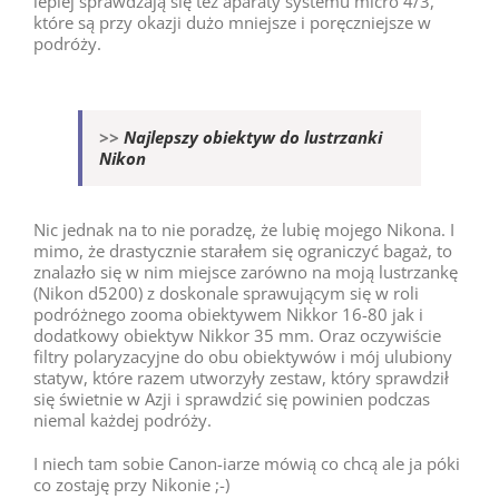
lepiej sprawdzają się też aparaty systemu micro 4/3,
które są przy okazji dużo mniejsze i poręczniejsze w
podróży.
>>
Najlepszy obiektyw do lustrzanki
Nikon
Nic jednak na to nie poradzę, że lubię mojego Nikona. I
mimo, że drastycznie starałem się ograniczyć bagaż, to
znalazło się w nim miejsce zarówno na moją lustrzankę
(Nikon d5200) z doskonale sprawującym się w roli
podróżnego zooma obiektywem Nikkor 16-80 jak i
dodatkowy obiektyw Nikkor 35 mm. Oraz oczywiście
filtry polaryzacyjne do obu obiektywów i mój ulubiony
statyw, które razem utworzyły zestaw, który sprawdził
się świetnie w Azji i sprawdzić się powinien podczas
niemal każdej podróży.
I niech tam sobie Canon-iarze mówią co chcą ale ja póki
co zostaję przy Nikonie ;-)