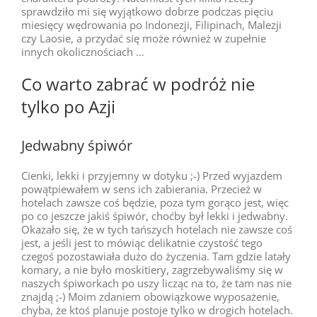
sprawdziło mi się wyjątkowo dobrze podczas pięciu
miesięcy wędrowania po Indonezji, Filipinach, Malezji
czy Laosie, a przydać się może również w zupełnie
innych okolicznościach …
Co warto zabrać w podróż nie
tylko po Azji
Jedwabny śpiwór
Cienki, lekki i przyjemny w dotyku ;-) Przed wyjazdem
powątpiewałem w sens ich zabierania. Przecież w
hotelach zawsze coś będzie, poza tym gorąco jest, więc
po co jeszcze jakiś śpiwór, choćby był lekki i jedwabny.
Okazało się, że w tych tańszych hotelach nie zawsze coś
jest, a jeśli jest to mówiąc delikatnie czystość tego
czegoś pozostawiała dużo do życzenia. Tam gdzie latały
komary, a nie było moskitiery, zagrzebywaliśmy się w
naszych śpiworkach po uszy licząc na to, że tam nas nie
znajdą ;-) Moim zdaniem obowiązkowe wyposażenie,
chyba, że ktoś planuje postoje tylko w drogich hotelach.