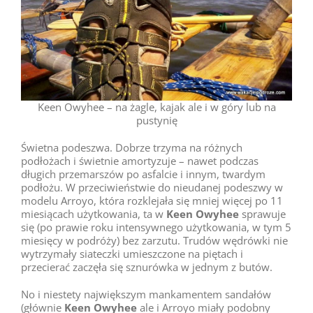
Keen Owyhee – na żagle, kajak ale i w góry lub na
pustynię
Świetna podeszwa. Dobrze trzyma na różnych
podłożach i świetnie amortyzuje – nawet podczas
długich przemarszów po asfalcie i innym, twardym
podłożu. W przeciwieństwie do nieudanej podeszwy w
modelu Arroyo, która rozklejała się mniej więcej po 11
miesiącach użytkowania, ta w
Keen Owyhee
sprawuje
się (po prawie roku intensywnego użytkowania, w tym 5
miesięcy w podróży) bez zarzutu. Trudów wędrówki nie
wytrzymały siateczki umieszczone na piętach i
przecierać zaczęła się sznurówka w jednym z butów.
No i niestety największym mankamentem sandałów
(głównie
Keen Owyhee
ale i Arroyo miały podobny