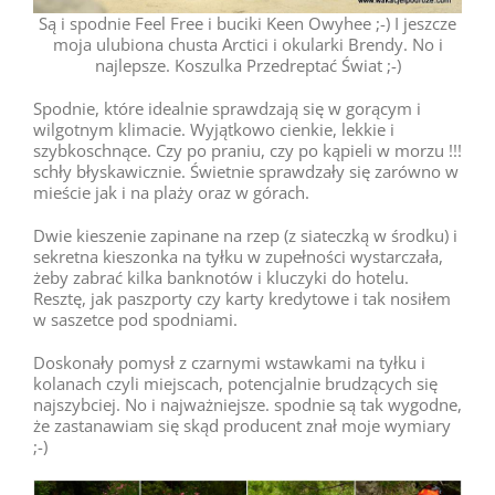
Są i spodnie Feel Free i buciki Keen Owyhee ;-) I jeszcze
moja ulubiona chusta Arctici i okularki Brendy. No i
najlepsze. Koszulka Przedreptać Świat ;-)
Spodnie, które idealnie sprawdzają się w gorącym i
wilgotnym klimacie. Wyjątkowo cienkie, lekkie i
szybkoschnące. Czy po praniu, czy po kąpieli w morzu !!!
schły błyskawicznie. Świetnie sprawdzały się zarówno w
mieście jak i na plaży oraz w górach.
Dwie kieszenie zapinane na rzep (z siateczką w środku) i
sekretna kieszonka na tyłku w zupełności wystarczała,
żeby zabrać kilka banknotów i kluczyki do hotelu.
Resztę, jak paszporty czy karty kredytowe i tak nosiłem
w saszetce pod spodniami.
Doskonały pomysł z czarnymi wstawkami na tyłku i
kolanach czyli miejscach, potencjalnie brudzących się
najszybciej. No i najważniejsze. spodnie są tak wygodne,
że zastanawiam się skąd producent znał moje wymiary
;-)