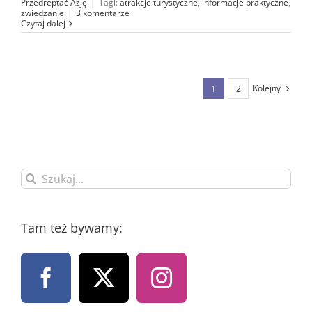
Przedreptać Azję
|
Tagi:
atrakcje turystyczne
,
informacje praktyczne
,
zwiedzanie
|
3 komentarze
Czytaj dalej
Kolejny
1
2
Szukaj
Tam też bywamy: