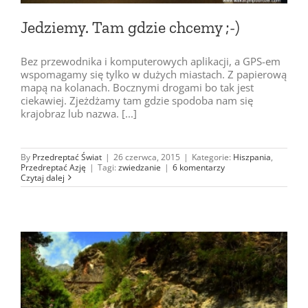
Jedziemy. Tam gdzie chcemy ;-)
Bez przewodnika i komputerowych aplikacji, a GPS-em
wspomagamy się tylko w dużych miastach. Z papierową
mapą na kolanach. Bocznymi drogami bo tak jest
ciekawiej. Zjeżdżamy tam gdzie spodoba nam się
krajobraz lub nazwa. [...]
By
Przedreptać Świat
|
26 czerwca, 2015
|
Kategorie:
Hiszpania
,
Przedreptać Azję
|
Tagi:
zwiedzanie
|
6 komentarzy
Czytaj dalej