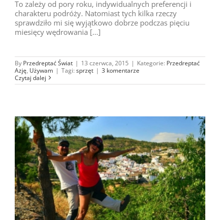
To zależy od pory roku, indywidualnych preferencji i
charakteru podróży. Natomiast tych kilka rzeczy
sprawdziło mi się wyjątkowo dobrze podczas pięciu
miesięcy wędrowania [...]
By
Przedreptać Świat
|
13 czerwca, 2015
|
Kategorie:
Przedreptać
Azję
,
Używam
|
Tagi:
sprzęt
|
3 komentarze
Czytaj dalej