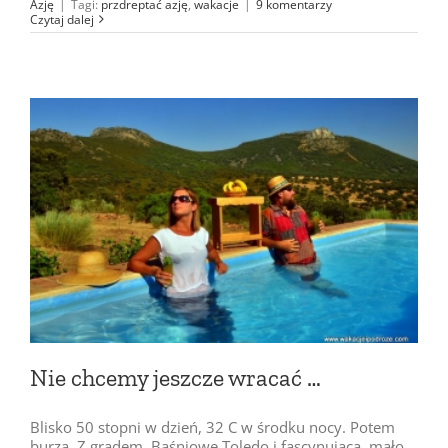
Azję
|
Tagi:
przdreptać azję
,
wakacje
|
9 komentarzy
Czytaj dalej
Nie chcemy jeszcze wracać …
Blisko 50 stopni w dzień, 32 C w środku nocy. Potem
burza. Z gradem. Baśniowe Toledo i fascynująca, mało