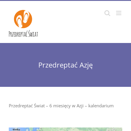
Przejdź
do
zawartości
Przedreptać Azję
Przedreptać Świat – 6 miesięcy w Azji – kalendarium