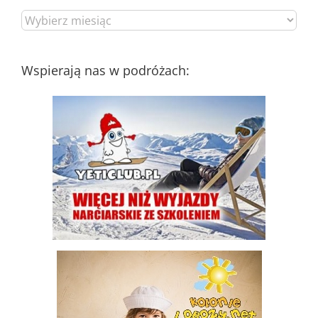
Wpisy
wg
daty
dodania
Wspierają nas w podróżach: