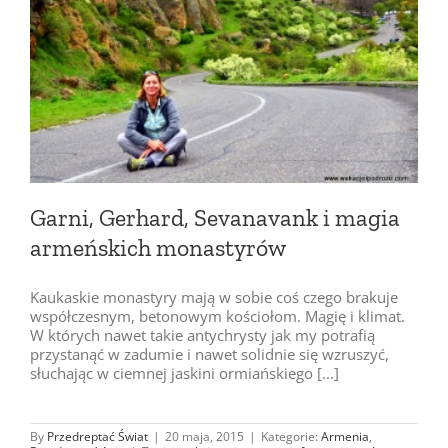
Garni, Gerhard, Sevanavank i magia
armeńskich monastyrów
Kaukaskie monastyry mają w sobie coś czego brakuje
współczesnym, betonowym kościołom. Magię i klimat.
W których nawet takie antychrysty jak my potrafią
przystanąć w zadumie i nawet solidnie się wzruszyć,
słuchając w ciemnej jaskini ormiańskiego [...]
By
Przedreptać Świat
|
20 maja, 2015
|
Kategorie:
Armenia
,