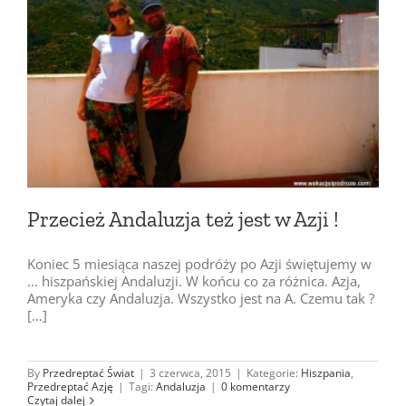
Przecież Andaluzja też jest w Azji !
Koniec 5 miesiąca naszej podróży po Azji świętujemy w
… hiszpańskiej Andaluzji. W końcu co za różnica. Azja,
Ameryka czy Andaluzja. Wszystko jest na A. Czemu tak ?
[…]
By
Przedreptać Świat
|
3 czerwca, 2015
|
Kategorie:
Hiszpania
,
Przedreptać Azję
|
Tagi:
Andaluzja
|
0 komentarzy
Czytaj dalej