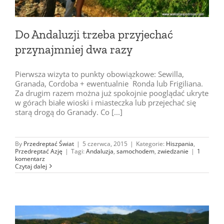
Do Andaluzji trzeba przyjechać
przynajmniej dwa razy
Pierwsza wizyta to punkty obowiązkowe: Sewilla,
Granada, Cordoba + ewentualnie Ronda lub Frigiliana.
Za drugim razem można już spokojnie pooglądać ukryte
w górach białe wioski i miasteczka lub przejechać się
starą drogą do Granady. Co [...]
By
Przedreptać Świat
|
5 czerwca, 2015
|
Kategorie:
Hiszpania
,
Przedreptać Azję
|
Tagi:
Andaluzja
,
samochodem
,
zwiedzanie
|
1
komentarz
Czytaj dalej