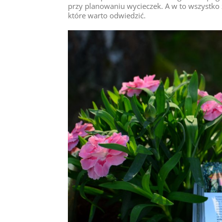
przy planowaniu wycieczek. A w to wszystko 
które warto odwiedzić.