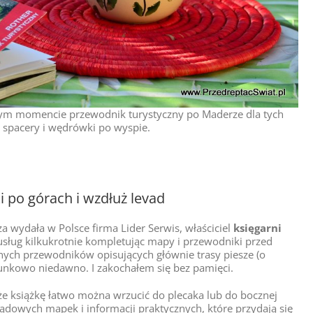
ym momencie przewodnik turystyczny po Maderze dla tych
ą spacery i wędrówki po wyspie.
 po górach i wzdłuż levad
 wydała w Polsce firma Lider Serwis, właściciel
księgarni
usług kilkukrotnie kompletując mapy i przewodniki przed
nych przewodników opisujących głównie trasy piesze (o
unkowo niedawno. I zakochałem się bez pamięci.
że książkę łatwo można wrzucić do plecaka lub do bocznej
lądowych mapek i informacji praktycznych, które przydają się