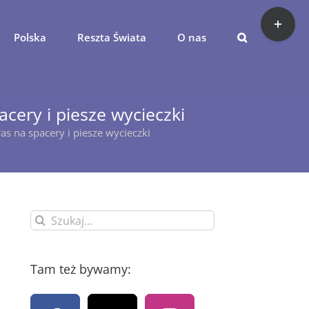
Toggle
Sliding
Polska
Reszta Świata
O nas
Bar
Area
cery i piesze wycieczki
s na spacery i piesze wycieczki
Szukaj
Tam też bywamy: