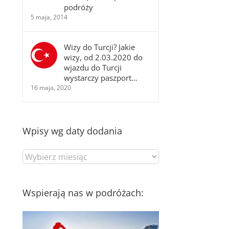
podróży
5 maja, 2014
Wizy do Turcji? Jakie
wizy, od 2.03.2020 do
wjazdu do Turcji
wystarczy paszport…
16 maja, 2020
Wpisy wg daty dodania
Wpisy
wg
daty
dodania
Wspierają nas w podróżach: