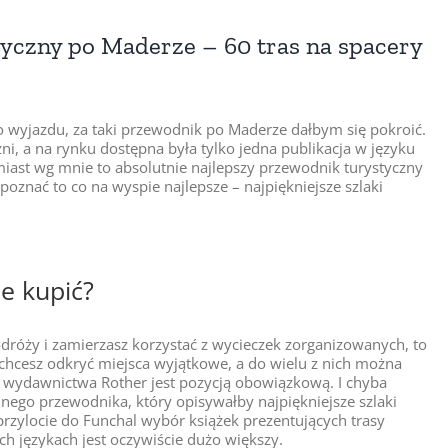
yczny po Maderze – 60 tras na spacery
 wyjazdu, za taki przewodnik po Maderze dałbym się pokroić.
czni, a na rynku dostępna była tylko jedna publikacja w języku
miast wg mnie to absolutnie najlepszy przewodnik turystyczny
poznać to co na wyspie najlepsze – najpiękniejsze szlaki
e kupić?
odróży i zamierzasz korzystać z wycieczek zorganizowanych, to
 chcesz odkryć miejsca wyjątkowe, a do wielu z nich można
ie wydawnictwa Rother jest pozycją obowiązkową. I chyba
nnego przewodnika, który opisywałby najpiękniejsze szlaki
rzylocie do Funchal wybór książek prezentujących trasy
h językach jest oczywiście dużo większy.