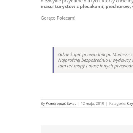
niezwykle przydatne dla tych, którzy chciel
maści turystów z plecakami, piechurów,
Gorąco Polecam!
Gdzie kupić przewodnik po Maderze z 
Najprościej bezpośrednio u wydawcy c
tam też mapy i masę innych przewodn
By
Przedreptać Świat
|
12 maja, 2019
|
Kategorie:
Cz