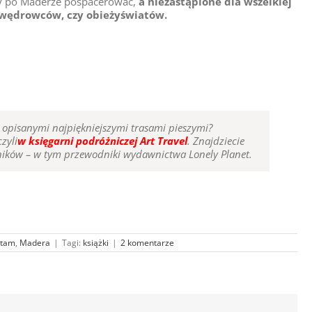
iby po Maderze pospacerować,
a niezastąpione dla wszelkiej
 wędrowców, czy obieżyświatów.
opisanymi najpiękniejszymi trasami pieszymi?
zyli
w księgarni podróżniczej Art Travel
. Znajdziecie
ików – w tym przewodniki wydawnictwa Lonely Planet.
ytam
,
Madera
|
Tagi:
książki
|
2 komentarze