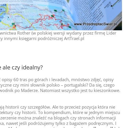
ictwa Rother (w polskiej wersji wydany przez firmę Lider
y innymi księgarni podróżniczej ArtTrael.pl
ale czy idealny?
 opisy 60 tras po górach i levadach, mnóstwo zdjęć, opisy
yczne czy mini słownik polsko – portugalski? Da się, czego
ewodnik po Maderze. Natomiast wszystko jest tu kieszonkowe.
 historii czy szczegółów. Ale to przecież pozycja która nie
tektury czy historii. To kompendium, które w jednym miejscu
szerzenie można znaleźć na blogach czy stronach informacji
caka, nawet jeśli podróżujemy tylko z bagażem podręcznym. I