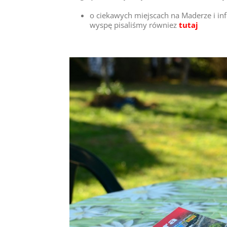
o ciekawych miejscach na Maderze i i
wyspę pisaliśmy równiez
tutaj