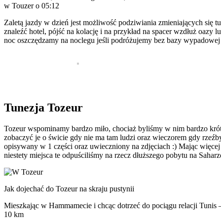
w Touzer o 05:12
Zaletą jazdy w dzień jest możliwość podziwiania zmieniających się 
znaleźć hotel, pójść na kolację i na przykład na spacer wzdłuż oazy 
noc oszczędzamy na noclegu jeśli podróżujemy bez bazy wypadowej 
Tunezja Tozeur
Tozeur wspominamy bardzo miło, chociaż byliśmy w nim bardzo krótko
zobaczyć je o świcie gdy nie ma tam ludzi oraz wieczorem gdy rzeźby s
opisywany w 1 części oraz uwieczniony na zdjęciach :) Mając więcej
niestety miejsca te odpuściliśmy na rzecz dłuższego pobytu na Saharz
Jak dojechać do Tozeur na skraju pustynii
Mieszkając w Hammamecie i chcąc dotrzeć do pociągu relacji Tunis 
10 km