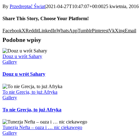
By
Przedreptać Świat
|
2021-04-27T10:47:07+00:00
25 kwietnia, 2016
Share This Story, Choose Your Platform!
Facebook
X
Reddit
LinkedIn
WhatsApp
Tumblr
Pinterest
Vk
Xing
Email
Podobne wpisy
Douz u wrót Sahary
Gallery
Douz u wrót Sahary
To nie Grecja, to już Afryka
Gallery
To nie Grecja, to już Afryka
Tunezja Nefta – oaza i … nic ciekawego
Gallery