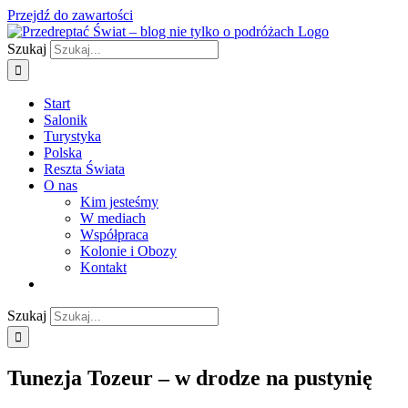
Przejdź do zawartości
Szukaj
Start
Salonik
Turystyka
Polska
Reszta Świata
O nas
Kim jesteśmy
W mediach
Współpraca
Kolonie i Obozy
Kontakt
Szukaj
Tunezja Tozeur – w drodze na pustynię