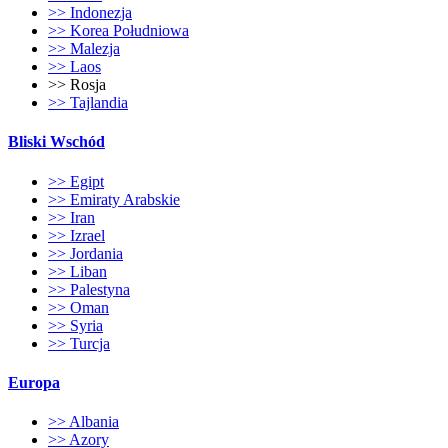
>> Indonezja
>> Korea Południowa
>> Malezja
>> Laos
>> Rosja
>> Tajlandia
Bliski Wschód
>> Egipt
>> Emiraty Arabskie
>> Iran
>> Izrael
>> Jordania
>> Liban
>> Palestyna
>> Oman
>> Syria
>> Turcja
Europa
>> Albania
>> Azory