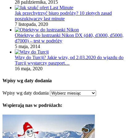
28 października, 2015
Jak przechytrzyć biuro podróży? 10 złotych zasad
poszukiwaczy last minute
7 listopada, 2020
Obiektyw do lustrzanki Nikon DX (d40, d3000, d5000,
d7000) – test w podróży
5 maja, 2014
Wizy do Turcji? Jakie wizy, od 2.03.2020 do wjazdu do
Turcji wystarczy paszport…
16 maja, 2020
Wpisy wg daty dodania
Wpisy wg daty dodania
Wspierają nas w podróżach: