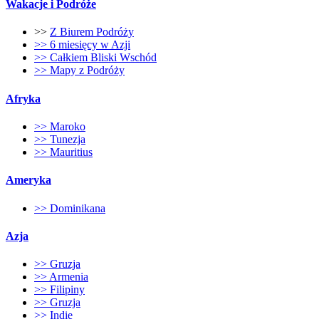
Wakacje i Podróże
>>
Z Biurem Podróży
>> 6 miesięcy w Azji
>> Całkiem Bliski Wschód
>> Mapy z Podróży
Afryka
>> Maroko
>> Tunezja
>> Mauritius
Ameryka
>> Dominikana
Azja
>> Gruzja
>> Armenia
>> Filipiny
>> Gruzja
>> Indie