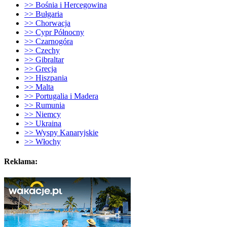
>> Bośnia i Hercegowina
>> Bułgaria
>> Chorwacja
>> Cypr Północny
>> Czarnogóra
>> Czechy
>> Gibraltar
>> Grecja
>> Hiszpania
>> Malta
>> Portugalia i Madera
>> Rumunia
>> Niemcy
>> Ukraina
>> Wyspy Kanaryjskie
>> Włochy
Reklama: