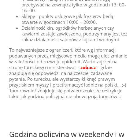
przebywać na zewnątrz tylko w godzinach 13: 00-
16: 00.
Sklepy i punkty usługowe jak fryzjerzy będą
otwarte w godzinach 10:00 – 20:00.
Działalność kin, ogródków herbacianych czy
kawiarni zostaje zawieszona, podtrzymany jest też
zakaz działalności salonów z fajkami wodnymi.
To najważniejsze z ograniczeń, które wg informacji
podawanych przez miejscowe media mogą ulec zmianie
w zależności od rozwoju epidemii. Warto zajrzeć na
stronę tureckiego ministerstwa: –
zobacz
– gdzie
znajdują się odpowiedzi na najcześciej zadawane
pytania. Po turecku, ale wystarczy kliknąć prawym
przyciskiem myszy i przetłumaczyć ładnie na polski… ;-)
Tam również znajduje się potwierdzenie, że restrykcje
takie jak godzina policyjna nie obowiązują turystów…
Godzina policyjna w weekendy i w