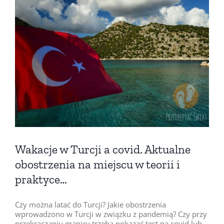
Pokaż
większy
obrazek
Wakacje w Turcji a covid. Aktualne
obostrzenia na miejscu w teorii i
praktyce…
Czy można latać do Turcji? Jakie obostrzenia
wprowadzono w Turcji w związku z pandemią? Czy przy
przekraczaniu granicy trzeba pokazać test na covid lub