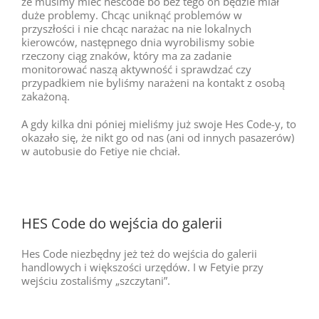
że musimy mieć hescode bo bez tego on będzie miał
duże problemy. Chcąc uniknąć problemów w
przyszłości i nie chcąc narażac na nie lokalnych
kierowców, następnego dnia wyrobilismy sobie
rzeczony ciąg znaków, który ma za zadanie
monitorować naszą aktywność i sprawdzać czy
przypadkiem nie byliśmy narażeni na kontakt z osobą
zakażoną.
A gdy kilka dni póniej mieliśmy już swoje Hes Code-y, to
okazało się, że nikt go od nas (ani od innych pasazerów)
w autobusie do Fetiye nie chciał.
HES Code do wejścia do galerii
Hes Code niezbędny jeż też do wejścia do galerii
handlowych i większości urzędów. I w Fetyie przy
wejściu zostaliśmy „szczytani”.