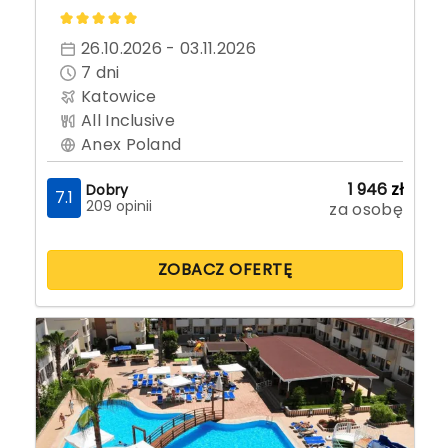
26.10.2026 - 03.11.2026
7
dni
Katowice
All Inclusive
Anex Poland
1 946
zł
Dobry
7.1
209 opinii
za osobę
ZOBACZ OFERTĘ