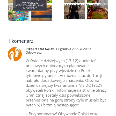
Turcja mniej znana
Fakultatywne w
d
czyli z wizytą w
Alanyi, czego nie
,
Gaziantep
powiedzą ci w
biurze podróży?
1 komenarz
Przedreptać Świat
17 grudnia 2020 w 20:33
-
Odpowiedz
W świetle dzisiejszych (17.12) doniesień
prasowych dotyczących planowanej
kwarantanny przy wjeździe do Polski,
tytułowe pytanie: czy można latac do Turcji
nabrało dodatkowego znaczenia. Otóż na
dzień dzisiejszy kwarantanna NIE DOTYCZY
obywateli Polski. Informacje na stronie Straży
Granicznej zostały dziś powiększone i
przeniesione na górę strony (tyle musiało być
pytań ;-) i brzmią następująco:
– Przypominamy! Obywatele Polski oraz