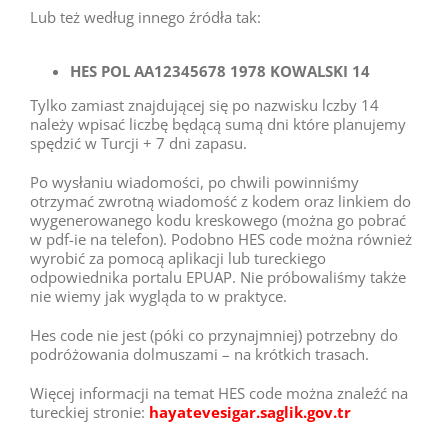
Lub też według innego źródła tak:
HES POL AA12345678 1978 KOWALSKI 14
Tylko zamiast znajdującej się po nazwisku lczby 14
należy wpisać liczbę będącą sumą dni które planujemy
spędzić w Turcji + 7 dni zapasu.
Po wysłaniu wiadomości, po chwili powinniśmy
otrzymać zwrotną wiadomość z kodem oraz linkiem do
wygenerowanego kodu kreskowego (można go pobrać
w pdf-ie na telefon). Podobno HES code można również
wyrobić za pomocą aplikacji lub tureckiego
odpowiednika portalu EPUAP. Nie próbowaliśmy także
nie wiemy jak wygląda to w praktyce.
Hes code nie jest (póki co przynajmniej) potrzebny do
podróżowania dolmuszami – na krótkich trasach.
Więcej informacji na temat HES code można znaleźć na
tureckiej stronie:
hayatevesigar.saglik.gov.tr