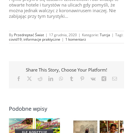
otwarte hotele i turystów na ulicach gdy pomyśli, że
można jednak walczyc z koronawirusem inaczej. Nie
zabijając przy tym turystyki…
By
Przedreptać Świat
|
17 grudnia, 2020
|
Kategorie:
Turcja
|
Tagi:
covid19
,
informacje praktyczne
|
1 komentarz
Share This Story, Choose Your Platform!
Facebook
X
Reddit
LinkedIn
WhatsApp
Tumblr
Pinterest
Vk
Xing
Email
Podobne wpisy
Wycieczki