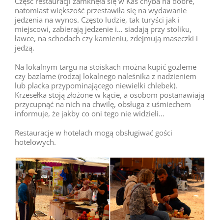
Część restauracji zamknęła się w Kas chyba na dobre,
natomiast większość przestawiła się na wydawanie
jedzenia na wynos. Często ludzie, tak turyści jak i
miejscowi, zabierają jedzenie i… siadają przy stoliku,
ławce, na schodach czy kamieniu, zdejmują maseczki i
jedzą.
Na lokalnym targu na stoiskach można kupić gozleme
czy bazlame (rodzaj lokalnego naleśnika z nadzieniem
lub placka przypominającego niewielki chlebek).
Krzesełka stoją złożone w kącie, a osobom postanawiają
przycupnąć na nich na chwilę, obsługa z uśmiechem
informuje, że jakby co oni tego nie widzieli…
Restauracje w hotelach mogą obsługiwać gości
hotelowych.