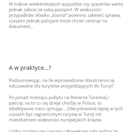
W trakcie weekendowych wyjazdów czy spacerów warto
jednak zabrać ze sobą paszport. W większości
przypadków słówko „tourist” powinno załatwić sprawę,
czasami jednak policjant może chcieć zerknąć na
dokument…
A w praktyce…?
Podsumowując, na ile wprowadzone obostrzenia są
odczuwalne dla turystów przyjedżających do Turcji?
Po ponad miesiącu pobytu na Riwierze Tureckiej i
patrząc na to co się dzieje choćby w Polsce, to
obiektywnie rzecz ujmując… Zdecydowanie lepiej w tych
czasach być zagranicznym turystą w Turcji niż
mieszkańcem większości europejskich krajów.
I tylko przykro się czasami człowiekowi robi widząc te