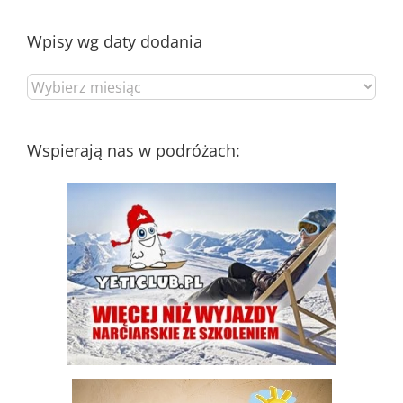
Wpisy wg daty dodania
Wpisy
wg
daty
dodania
Wspierają nas w podróżach: