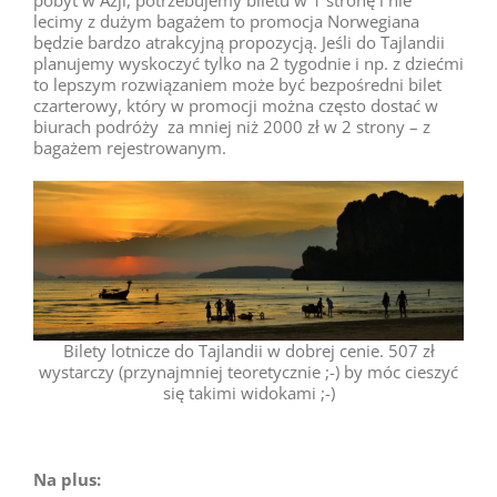
pobyt w Azji, potrzebujemy biletu w 1 stronę i nie
lecimy z dużym bagażem to promocja Norwegiana
będzie bardzo atrakcyjną propozycją. Jeśli do Tajlandii
planujemy wyskoczyć tylko na 2 tygodnie i np. z dziećmi
to lepszym rozwiązaniem może być bezpośredni bilet
czarterowy, który w promocji można często dostać w
biurach podróży za mniej niż 2000 zł w 2 strony – z
bagażem rejestrowanym.
Bilety lotnicze do Tajlandii w dobrej cenie. 507 zł
wystarczy (przynajmniej teoretycznie ;-) by móc cieszyć
się takimi widokami ;-)
Na plus: