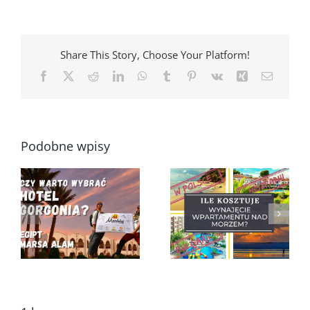
Share This Story, Choose Your Platform!
Facebook
X
Reddit
LinkedIn
WhatsApp
Tumblr
Pinterest
Vk
Xing
Email
Podobne wpisy
Ile kosztuje
Wycieczki
wynajęcie
Fakultatywne w
apartamentu nad
Alanyi, czego nie
morzem w Polsce,
powiedzą ci w
Bułgarii czy
biurze podróży?
Hiszpanii?