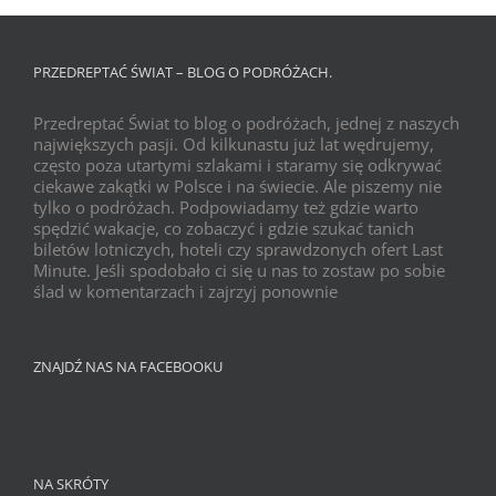
PRZEDREPTAĆ ŚWIAT – BLOG O PODRÓŻACH.
Przedreptać Świat to blog o podróżach, jednej z naszych
największych pasji. Od kilkunastu już lat wędrujemy,
często poza utartymi szlakami i staramy się odkrywać
ciekawe zakątki w Polsce i na świecie. Ale piszemy nie
tylko o podróżach. Podpowiadamy też gdzie warto
spędzić wakacje, co zobaczyć i gdzie szukać tanich
biletów lotniczych, hoteli czy sprawdzonych ofert Last
Minute. Jeśli spodobało ci się u nas to zostaw po sobie
ślad w komentarzach i zajrzyj ponownie
ZNAJDŹ NAS NA FACEBOOKU
NA SKRÓTY