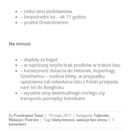
– niska cena podstawowa
– bezpośredni lot – ok 11 godzin
– przelot Dreamlinerem
Na minus:
– dopłaty za bagaż
– w najniższej taryfie brak posiłków w trakcie lotu
– konieczność dotarcia do Helsinek, Kopenhagi,
Sztokholmu – osobne bilety, w przypadku
opóźnienia lub odwołania lotu z Polski przepada
nam lot do Bangkoku
– wysokie ceny ewentualnego noclegu czy
transportu pomiędzy lotniskami
By
Przedreptać Świat
|
10 maja, 2017
|
Kategorie:
Tajlandia
,
Wakacje i Podróże
|
Tagi:
bilety lotnicze
,
wakacje bez stresu
|
1
komentarz