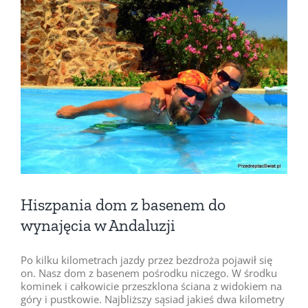
Pokaż
większy
obrazek
Hiszpania dom z basenem do
wynajęcia w Andaluzji
Po kilku kilometrach jazdy przez bezdroża pojawił się
on. Nasz dom z basenem pośrodku niczego. W środku
kominek i całkowicie przeszklona ściana z widokiem na
góry i pustkowie. Najbliższy sąsiad jakieś dwa kilometry