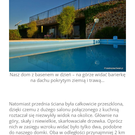
Nasz dom z basenem w dzień – na górze widać barierkę
na dachu pokrytym ziemią i trawą…
Natomiast przednia ściana była całkowicie przeszklona,
dzięki czemu z dużego salonu połączonego z kuchnią
roztaczał się niezwykły widok na okolice. Głównie na
góry, skały i niewielkie, skarłowaciałe drzewka. Oprócz
nich w zasięgu wzroku widać było tylko dwa, podobne
do naszego domki. Oba w odległości przynajmniej 2 km