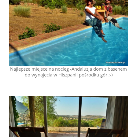
Najlepsze miejsce na nocleg -Andaluzja dom z basenem
do wynajęcia w Hiszpanii pośrodku gór ;-)