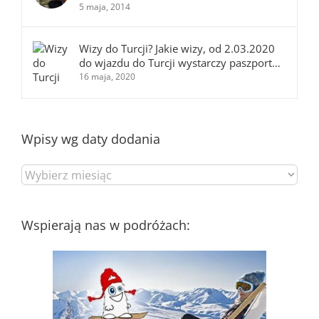
5 maja, 2014
Wizy do Turcji? Jakie wizy, od 2.03.2020
do wjazdu do Turcji wystarczy paszport…
16 maja, 2020
Wpisy wg daty dodania
Wpisy
wg
daty
dodania
Wspierają nas w podróżach: