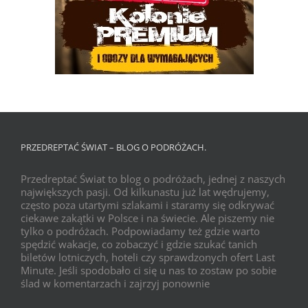
PRZEDREPTAĆ ŚWIAT – BLOG O PODRÓŻACH.
Przedreptać Świat to blog o podróżach, jednej z naszych
największych pasji. Od kilkunastu już lat wędrujemy,
często poza utartymi szlakami i staramy się odkrywać
ciekawe zakątki w Polsce i na świecie. Ale piszemy nie
tylko o podróżach. Podpowiadamy też gdzie warto
spędzić wakacje, co zobaczyć i gdzie szukać tanich
biletów lotniczych, hoteli czy sprawdzonych ofert Last
Minute. Jeśli spodobało ci się u nas to zostaw po sobie
ślad w komentarzach i zajrzyj ponownie