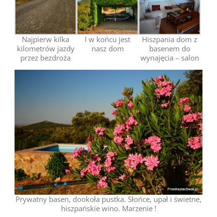
Najpierw kilka
I w końcu jest
Hiszpania dom z
kilometrów jazdy
nasz dom
basenem do
przez bezdroża
wynajęcia – salon
Prywatny basen, dookoła pustka. Słońce, upał i świetne,
hiszpańskie wino. Marzenie !