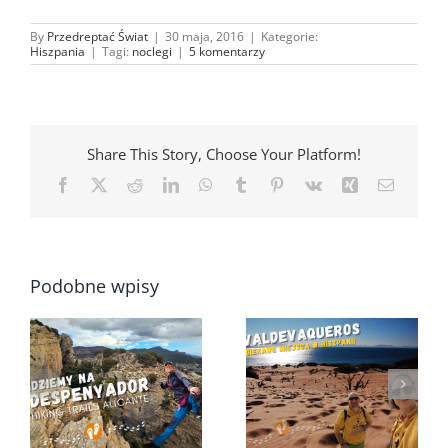
By
Przedreptać Świat
|
30 maja, 2016
|
Kategorie:
Hiszpania
|
Tagi:
noclegi
|
5 komentarzy
Share This Story, Choose Your Platform!
Facebook
X
Reddit
LinkedIn
WhatsApp
Tumblr
Pinterest
Vk
Xing
Email
Podobne wpisy
Taka miejscówka
Hiszpania – wydmy
0
rzut beretem od
Valdevaqueros po
Torrevieja i Costa
raz drugi…
Blanca…