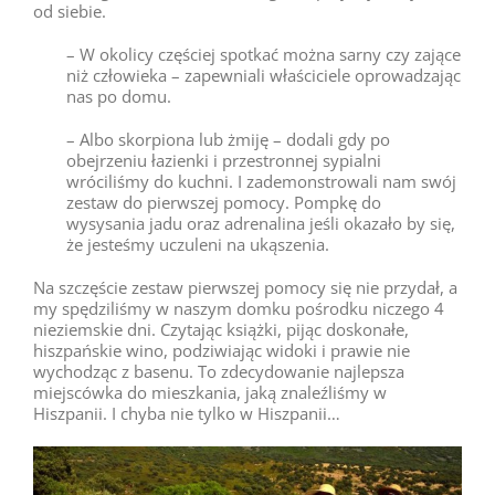
od siebie.
– W okolicy częściej spotkać można sarny czy zające
niż człowieka – zapewniali właściciele oprowadzając
nas po domu.
– Albo skorpiona lub żmiję – dodali gdy po
obejrzeniu łazienki i przestronnej sypialni
wróciliśmy do kuchni. I zademonstrowali nam swój
zestaw do pierwszej pomocy. Pompkę do
wysysania jadu oraz adrenalina jeśli okazało by się,
że jesteśmy uczuleni na ukąszenia.
Na szczęście zestaw pierwszej pomocy się nie przydał, a
my spędziliśmy w naszym domku pośrodku niczego 4
nieziemskie dni. Czytając książki, pijąc doskonałe,
hiszpańskie wino, podziwiając widoki i prawie nie
wychodząc z basenu. To zdecydowanie najlepsza
miejscówka do mieszkania, jaką znaleźliśmy w
Hiszpanii. I chyba nie tylko w Hiszpanii…