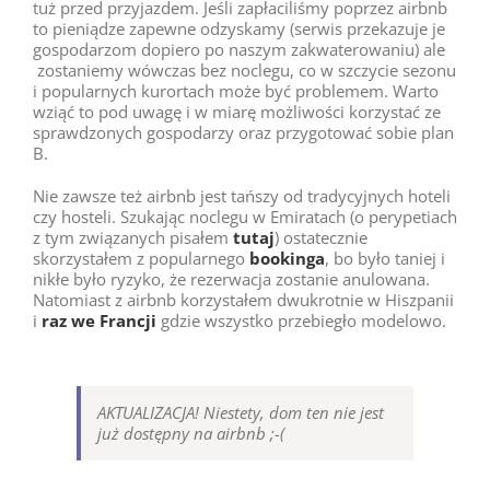
tuż przed przyjazdem. Jeśli zapłaciliśmy poprzez airbnb
to pieniądze zapewne odzyskamy (serwis przekazuje je
gospodarzom dopiero po naszym zakwaterowaniu) ale
zostaniemy wówczas bez noclegu, co w szczycie sezonu
i popularnych kurortach może być problemem. Warto
wziąć to pod uwagę i w miarę możliwości korzystać ze
sprawdzonych gospodarzy oraz przygotować sobie plan
B.
Nie zawsze też airbnb jest tańszy od tradycyjnych hoteli
czy hosteli. Szukając noclegu w Emiratach (o perypetiach
z tym związanych pisałem
tutaj
) ostatecznie
skorzystałem z popularnego
bookinga
, bo było taniej i
nikłe było ryzyko, że rezerwacja zostanie anulowana.
Natomiast z airbnb korzystałem dwukrotnie w Hiszpanii
i
raz we Francji
gdzie wszystko przebiegło modelowo.
AKTUALIZACJA! Niestety, dom ten nie jest
już dostępny na airbnb ;-(