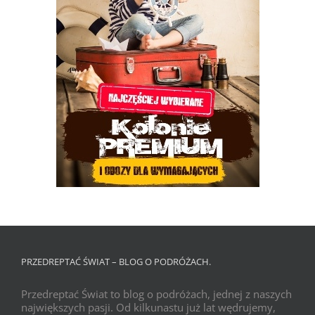
PRZEDREPTAĆ ŚWIAT – BLOG O PODRÓŻACH.
Przedreptać Świat to blog o podróżach, jednej z naszych
największych pasji. Od kilkunastu już lat wędrujemy,