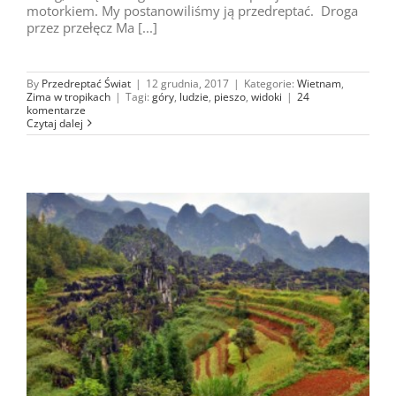
motorkiem. My postanowiliśmy ją przedreptać. Droga
przez przełęcz Ma [...]
By
Przedreptać Świat
|
12 grudnia, 2017
|
Kategorie:
Wietnam
,
Zima w tropikach
|
Tagi:
góry
,
ludzie
,
pieszo
,
widoki
|
24
komentarze
Czytaj dalej