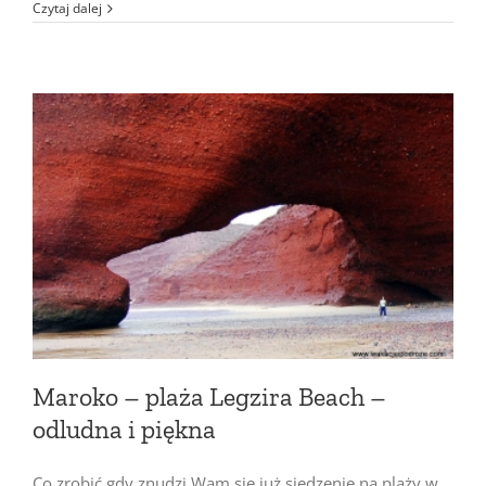
Czytaj dalej
Maroko – plaża Legzira Beach –
odludna i piękna
Co zrobić gdy znudzi Wam się już siedzenie na plaży w