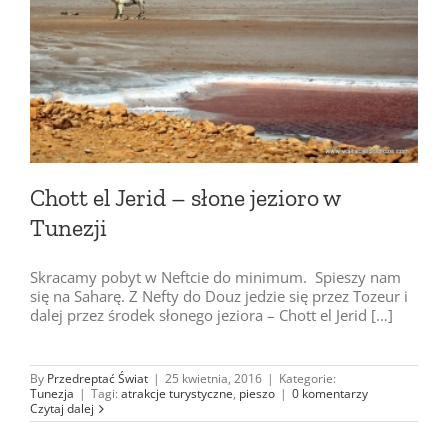
Chott el Jerid – słone jezioro w
Tunezji
Skracamy pobyt w Neftcie do minimum. Spieszy nam
się na Saharę. Z Nefty do Douz jedzie się przez Tozeur i
dalej przez środek słonego jeziora – Chott el Jerid […]
By
Przedreptać Świat
|
25 kwietnia, 2016
|
Kategorie:
Tunezja
|
Tagi:
atrakcje turystyczne
,
pieszo
|
0 komentarzy
Czytaj dalej