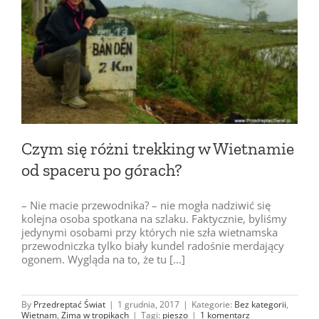
Czym się różni trekking w Wietnamie
od spaceru po górach?
– Nie macie przewodnika? – nie mogła nadziwić się
kolejna osoba spotkana na szlaku. Faktycznie, byliśmy
jedynymi osobami przy których nie szła wietnamska
przewodniczka tylko biały kundel radośnie merdający
ogonem. Wygląda na to, że tu [...]
By
Przedreptać Świat
|
1 grudnia, 2017
|
Kategorie:
Bez kategorii
,
Wietnam
,
Zima w tropikach
|
Tagi:
pieszo
|
1 komentarz