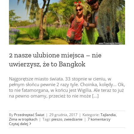
2 nasze ulubione miejsca – nie
uwierzysz, że to Bangkok
Najgorętsze miasto świata. 33 stopnie w cieniu, w
pełnym słońcu pewnie 2 razy tyle. Choinka, kolędy… Ok,
to nie fatamorgana, w końcu jest Wigilia. Ale teraz to już
na pewno omamy, przecież to nie może [...]
By
Przedreptać Świat
|
29 grudnia, 2017
|
Kategorie:
Tajlandia
,
Zima w tropikach
|
Tagi:
pieszo
,
zwiedzanie
|
7 komentarzy
Czytaj dalej