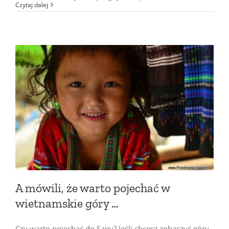
Czytaj dalej
A mówili, że warto pojechać w
wietnamskie góry …
Czy warto pojechać do Sapy? Jeśli chcesz zobaczyć góry