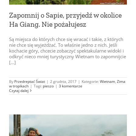
Zapomnij o Sapie, przyjedź w okolice
Ha Giang. Nie pożałujesz
Są miejsca do których chce się wracać i takie, z których
nie chce się wyjeżdżać. To właśnie jedno z nich. Jeśli
kochacie góry, chcecie zobaczyć spektakularne widoki i
odkryć nieco mniej turystyczny Wietnam to zapomnijcie
[...]
By
Przedreptać Świat
|
2 grudnia, 2017
|
Kategorie:
Wietnam
,
Zima
w tropikach
|
Tagi:
pieszo
|
3 komentarze
Czytaj dalej