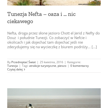
Tunezja Nefta – oaza i … nic
ciekawego
Nefta, droga przez słone jezioro Chott el Jerid z Nefty do
Douz i południe Tunezji. Co zobaczyć w Nefcie i
okolicach i jak dojechać tam dojechać jeśli nie
zdecydujemy się na wycieczkę z biurem podróży… [...]
By
Przedreptać Świat
|
25 kwietnia, 2016
|
Kategorie:
Tunezja
|
Tagi:
atrakcje turystyczne
,
pieszo
|
0 komentarzy
Czytaj dalej