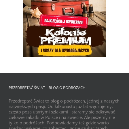
PRZEDREPTAĆ ŚWIAT – BLOG O PODRÓŻACH.
Przedreptać Świat to blog o podróżach, jednej z naszych
największych pasji. Od kilkunastu już lat wędrujemy,
często poza utartymi szlakami i staramy się odkrywać
ciekawe zakątki w Polsce i na świecie. Ale piszemy nie
tylko o podróżach. Podpowiadamy też gdzie warto
spędzić wakacje, co zobaczyć i gdzie szukać tanich