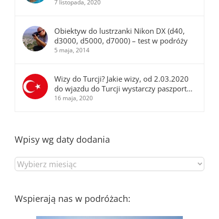
7 listopada, 2020
Obiektyw do lustrzanki Nikon DX (d40,
d3000, d5000, d7000) – test w podróży
5 maja, 2014
Wizy do Turcji? Jakie wizy, od 2.03.2020
do wjazdu do Turcji wystarczy paszport…
16 maja, 2020
Wpisy wg daty dodania
Wpisy
wg
daty
dodania
Wspierają nas w podróżach: