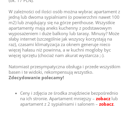
(ok. 17 PLN).
W zależności od ilości osób można wybrac apartament z
jedną lub dwoma sypialniami (o powierzchni nawet 100
m2) lub znajdujący się na górze penthouse. Wszystkie
apartamenty mają aneks kuchenny z podstawowym
wyposażeniem i duże balkony lub tarasy. Minusy? Może
słaby internet (szczególnie jak wszyscy korzystają na
raz), czasami klimatyzacja za oknem generuje nieco
więcej hałasu niż powinna, a w kuchni mogloby byc
więcej sprzętu (chociaż nam akurat wystarcza ;-).
Natomiast przesympatyczna obsługa i przede wszystkim
basen i te widoki, rekompensują wszystko.
Zdecydowanie polecamy!
Ceny i zdjęcia ze środka znajdziecie bezpośrednio
na ich stronie. Apartament mniejszy –
zobacz
lub
apartament z 2 sypialniami i salonem –
zobacz
.