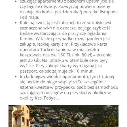
Szukając apartamentu z basenem upewnijcie się
czy będzie otwarty. Zazwyczaj bowiem baseny
działają do końca października/początku listopada
i od maja.
Kolejną kwestią jest internet, to że w opisie jest
zaznaczone wi-fi nie oznacza, że jego szybkość
będzie wystarczająca do pracy czy oglądania
filmów. W takim przypadku rozwiązaniem jest
zakup tureckiej karty sim. Przykładowo karta
operatora Turkcel kupiona w miasteczku
kosztowała nas ok. 160 TL ( ok. 80 zł) – w cenie
jest 25 Gb. Na lotnisku w Stambule ceny były
wyższe. Przy zakupie karty wymagany jest
paszport, całośc zajmuje ok 10 minut.
Im ładniejszy widok z apartamentu, tym trudniej
się bedzie do niego wspiąć ;-) To szczególnie
istotna kwestia w przypadku osób bez samochodu
szukających noclegów na przykład w okolicy w
okolicy Kas, Fetiye…