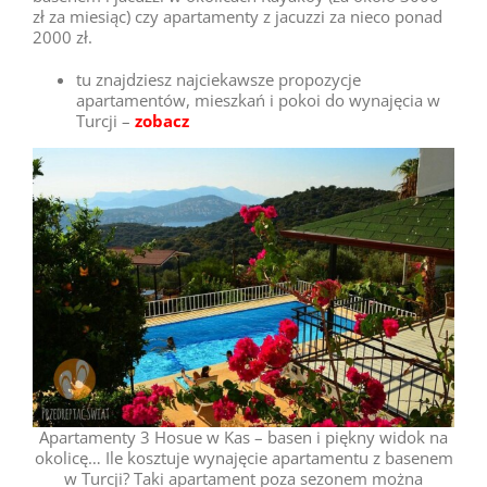
zł za miesiąc) czy apartamenty z jacuzzi za nieco ponad
2000 zł.
tu znajdziesz najciekawsze propozycje
apartamentów, mieszkań i pokoi do wynajęcia w
Turcji –
zobacz
Apartamenty 3 Hosue w Kas – basen i piękny widok na
okolicę… Ile kosztuje wynajęcie apartamentu z basenem
w Turcji? Taki apartament poza sezonem można