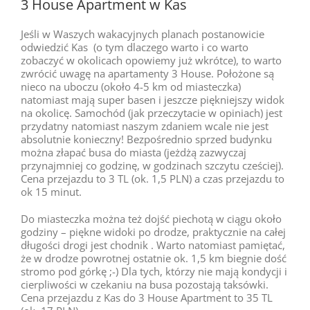
3 House Apartment w Kas
Jeśli w Waszych wakacyjnych planach postanowicie
odwiedzić Kas (o tym dlaczego warto i co warto
zobaczyć w okolicach opowiemy już wkrótce), to warto
zwrócić uwagę na apartamenty 3 House. Położone są
nieco na uboczu (około 4-5 km od miasteczka)
natomiast mają super basen i jeszcze piękniejszy widok
na okolicę. Samochód (jak przeczytacie w opiniach) jest
przydatny natomiast naszym zdaniem wcale nie jest
absolutnie konieczny! Bezpośrednio sprzed budynku
można złapać busa do miasta (jeżdżą zazwyczaj
przynajmniej co godzinę, w godzinach szczytu cześciej).
Cena przejazdu to 3 TL (ok. 1,5 PLN) a czas przejazdu to
ok 15 minut.
Do miasteczka można też dojść piechotą w ciągu około
godziny – piękne widoki po drodze, praktycznie na całej
długości drogi jest chodnik . Warto natomiast pamiętać,
że w drodze powrotnej ostatnie ok. 1,5 km biegnie dość
stromo pod górkę ;-) Dla tych, którzy nie mają kondycji i
cierpliwości w czekaniu na busa pozostają taksówki.
Cena przejazdu z Kas do 3 House Apartment to 35 TL