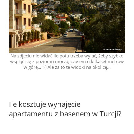
Na zdjęciu nie widać ile potu trzeba wylać, żeby szybko
wspiąć się z poziomu morza, czasem o kilkaset metrów
w górę… :-) Ale za to te widoki na okolicę…
Ile kosztuje wynajęcie
apartamentu z basenem w Turcji?