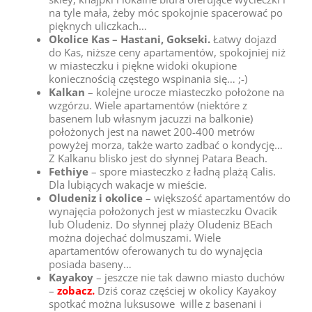
na tyle mała, żeby móc spokojnie spacerować po
pięknych uliczkach…
Okolice Kas – Hastani, Gokseki.
Łatwy dojazd
do Kas, niższe ceny apartamentów, spokojniej niż
w miasteczku i piękne widoki okupione
koniecznością częstego wspinania się… ;-)
Kalkan
– kolejne urocze miasteczko położone na
wzgórzu. Wiele apartamentów (niektóre z
basenem lub własnym jacuzzi na balkonie)
położonych jest na nawet 200-400 metrów
powyżej morza, także warto zadbać o kondycję…
Z Kalkanu blisko jest do słynnej Patara Beach.
Fethiye
– spore miasteczko z ładną plażą Calis.
Dla lubiących wakacje w mieście.
Oludeniz i okolice
– większość apartamentów do
wynajęcia położonych jest w miasteczku Ovacik
lub Oludeniz. Do słynnej plaży Oludeniz BEach
można dojechać dolmuszami. Wiele
apartamentów oferowanych tu do wynajęcia
posiada baseny…
Kayakoy
– jeszcze nie tak dawno miasto duchów
–
zobacz.
Dziś coraz częściej w okolicy Kayakoy
spotkać można luksusowe wille z basenani i