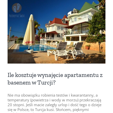
Pokaż
większy
obrazek
Ile kosztuje wynajęcie apartamentu z
basenem w Turcji?
Nie ma obowiązku robienia testów i kwarantanny, a
temperatury (powietrza i wody w morzu) przekraczają
20 stopni. Jeśli macie zaległy urlop i dość tego o dzieje
się w Polsce, to Turcja kusi. Słońcem, pięknymi