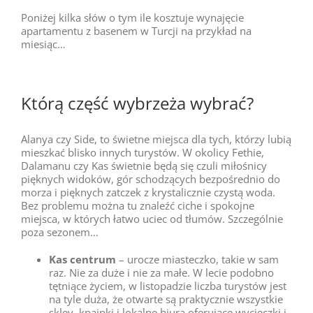
Poniżej kilka słów o tym ile kosztuje wynajęcie
apartamentu z basenem w Turcji na przykład na
miesiąc…
Którą część wybrzeża wybrać?
Alanya czy Side, to świetne miejsca dla tych, którzy lubią
mieszkać blisko innych turystów. W okolicy Fethie,
Dalamanu czy Kas świetnie będą się czuli miłośnicy
pięknych widoków, gór schodzących bezpośrednio do
morza i pięknych zatczek z krystalicznie czystą woda.
Bez problemu można tu znaleźć ciche i spokojne
miejsca, w których łatwo uciec od tłumów. Szczególnie
poza sezonem…
Kas centrum
– urocze miasteczko, takie w sam
raz. Nie za duże i nie za małe. W lecie podobno
tętniące życiem, w listopadzie liczba turystów jest
na tyle duża, że otwarte są praktycznie wszystkie
skley, knajpki i lokalne biura oferujące wycieczki i