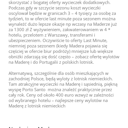
skorzystać z bogatej oferty wycieczek dodatkowych.
Podczas gdy w szczycie sezonu koszt wycieczki
oscylował będzie w granicach 3 – 4 tysięcy za osobę za
tydzień, to w ofercie last minute poza sezonem można
wynaleźć dużo lepsze okazje np wczasy na Maderze już
za 1300 zł Z wyżywieniem, zakwaterowaniem w 4 *
hotelu, przelotem z Warszawy, transferami i
ubezpieczeniem. Oczywiście to oferty Last Minute,
niemniej poza sezonem (kiedy Madera pojawia się
częściej w ofercie biur podróży) mniejsze lub większe
obniżki zdarzają się dość często – zobacz ofertę wylotów
na Maderę i do Portugalii z polskich lotnisk.
Alternatywą, szczególnie dla osób mieszkających w
zachodniej Polsce, będą wyloty z lotnisk niemieckich.
Tam atrakcyjne wycieczki na Maderę i sąsiednią, piękną
wyspę Porto Santo można znaleźć praktycznie przez
cały rok. Ceny od około 400 euro wzwyż w zależności
od wybranego hotelu – najlepsze ceny wylotów na
Maderę z lotnisk niemieckich