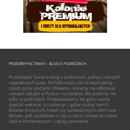
PRZEDREPTAĆ ŚWIAT – BLOG O PODRÓŻACH.
Przedreptać Świat to blog o podróżach, jednej z naszych
największych pasji. Od kilkunastu już lat wędrujemy,
często poza utartymi szlakami i staramy się odkrywać
ciekawe zakątki w Polsce i na świecie. Ale piszemy nie
tylko o podróżach. Podpowiadamy też gdzie warto
spędzić wakacje, co zobaczyć i gdzie szukać tanich
biletów lotniczych, hoteli czy sprawdzonych ofert Last
Minute. Jeśli spodobało ci się u nas to zostaw po sobie
ślad w komentarzach i zajrzyj ponownie