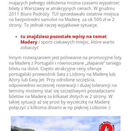
mających pełnego obłożenia można czasami wypatrzeć
bilety z Warszawy w atrakcyjnych cenach. W grudniu
2011 Biuro Podróży TUI sprzedawało ostatnie miejsca
na bezpośredni samolot na Maderę za ok 500 zł w 2
strony. To jednak raczej wyjątkowe sytuacje.
tu znajdziesz pozostałe wpisy na temat
Madery
i sporo ciekawych miejsc, które warto
zobaczyć
Innym rozwiązaniem jest polowanie na promocyjne loty
na Maderę z Portugalii i równoczesne „złapanie” taniego
biletu na dolot. Często atrakcyjne ceny oferuje
portugalski przewoźnik Sata z Lizbony na Maderę lub
Azory lub Easy Jet. Przy odrobine szczęścia,
odpowiednio wczesnej rezerwacji i dużej tolerancji na
terminy możemy stać się szczęśliwymi posiadaczami
biletów na Maderę za kilkaset złotych w 2 strony. W
takiej sytuacji aż się prosi by wycieczkę na Maderę
połączyć z kilkoma dniami w np pięknej Lizbonie :)