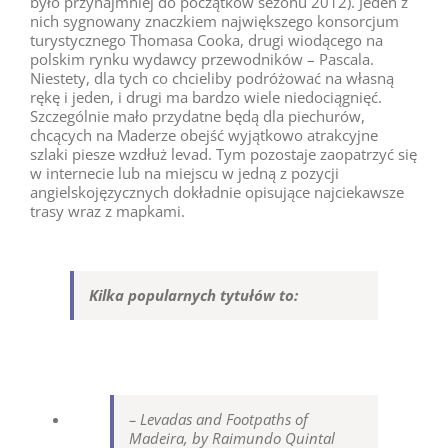
było przynajmniej do początków sezonu 2012). Jeden z
nich sygnowany znaczkiem największego konsorcjum
turystycznego Thomasa Cooka, drugi wiodącego na
polskim rynku wydawcy przewodników – Pascala.
Niestety, dla tych co chcieliby podróżować na własną
rękę i jeden, i drugi ma bardzo wiele niedociągnięć.
Szczególnie mało przydatne będą dla piechurów,
chcących na Maderze obejść wyjątkowo atrakcyjne
szlaki piesze wzdłuż levad. Tym pozostaje zaopatrzyć się
w internecie lub na miejscu w jedną z pozycji
angielskojęzycznych dokładnie opisujące najciekawsze
trasy wraz z mapkami.
Kilka popularnych tytułów to:
– Levadas and Footpaths of
Madeira, by Raimundo Quintal