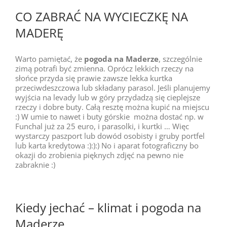
CO ZABRAĆ NA WYCIECZKĘ NA
MADERĘ
Warto pamiętać, że
pogoda na Maderze
, szczególnie
zimą potrafi być zmienna. Oprócz lekkich rzeczy na
słońce przyda się prawie zawsze lekka kurtka
przeciwdeszczowa lub składany parasol. Jeśli planujemy
wyjścia na levady lub w góry przydadzą się cieplejsze
rzeczy i dobre buty. Całą resztę można kupić na miejscu
:) W umie to nawet i buty górskie można dostać np. w
Funchal już za 25 euro, i parasolki, i kurtki … Więc
wystarczy paszport lub dowód osobisty i gruby portfel
lub karta kredytowa :):):) No i aparat fotograficzny bo
okazji do zrobienia pięknych zdjęć na pewno nie
zabraknie :)
Kiedy jechać – klimat i pogoda na
Maderze