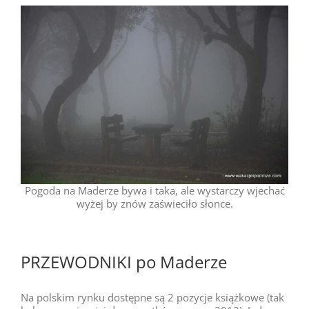
Pogoda na Maderze bywa i taka, ale wystarczy wjechać
wyżej by znów zaświeciło słonce.
PRZEWODNIKI po Maderze
Na polskim rynku dostępne są 2 pozycje książkowe (tak