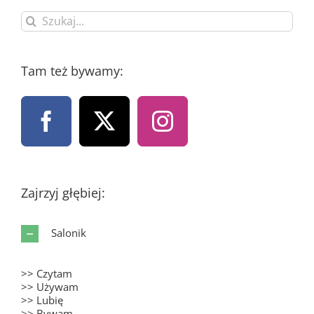
Szukaj
Tam też bywamy:
Zajrzyj głębiej:
Salonik
>> Czytam
>> Używam
>> Lubię
>> Bywam