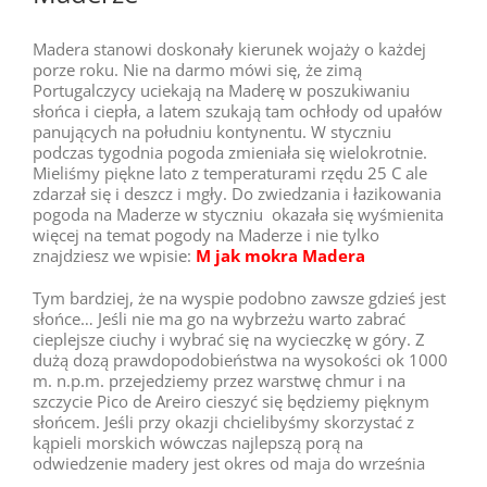
Madera stanowi doskonały kierunek wojaży o każdej
porze roku. Nie na darmo mówi się, że zimą
Portugalczycy uciekają na Maderę w poszukiwaniu
słońca i ciepła, a latem szukają tam ochłody od upałów
panujących na południu kontynentu. W styczniu
podczas tygodnia pogoda zmieniała się wielokrotnie.
Mieliśmy piękne lato z temperaturami rzędu 25 C ale
zdarzał się i deszcz i mgły. Do zwiedzania i łazikowania
pogoda na Maderze w styczniu okazała się wyśmienita
więcej na temat pogody na Maderze i nie tylko
znajdziesz we wpisie:
M jak mokra Madera
Tym bardziej, że na wyspie podobno zawsze gdzieś jest
słońce… Jeśli nie ma go na wybrzeżu warto zabrać
cieplejsze ciuchy i wybrać się na wycieczkę w góry. Z
dużą dozą prawdopodobieństwa na wysokości ok 1000
m. n.p.m. przejedziemy przez warstwę chmur i na
szczycie Pico de Areiro cieszyć się będziemy pięknym
słońcem. Jeśli przy okazji chcielibyśmy skorzystać z
kąpieli morskich wówczas najlepszą porą na
odwiedzenie madery jest okres od maja do września