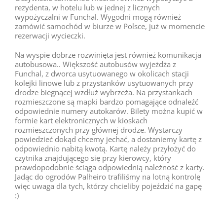
rezydenta, w hotelu lub w jednej z licznych
wypożyczalni w Funchal. Wygodni mogą również
zamówić samochód w biurze w Polsce, już w momencie
rezerwacji wycieczki.
Na wyspie dobrze rozwinięta jest również komunikacja
autobusowa.. Większość autobusów wyjeżdża z
Funchal, z dworca usytuowanego w okolicach stacji
kolejki linowe lub z przystanków usytuowanych przy
drodze biegnącej wzdłuż wybrzeża. Na przystankach
rozmieszczone są mapki bardzo pomagające odnaleźć
odpowiednie numery autokarów. Bilety można kupić w
formie kart elektronicznych w kioskach
rozmieszczonych przy głównej drodze. Wystarczy
powiedzieć dokąd chcemy jechać, a dostaniemy kartę z
odpowiednio nabitą kwotą. Kartę należy przyłożyć do
czytnika znajdującego się przy kierowcy, który
prawdopodobnie ściąga odpowiednią należność z karty.
Jadąc do ogrodów Palheiro trafiliśmy na lotną kontrolę
więc uwaga dla tych, którzy chcieliby pojeździć na gapę
:)