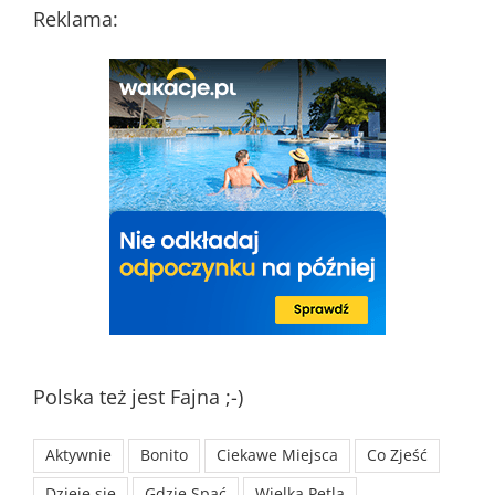
Reklama:
Polska też jest Fajna ;-)
Aktywnie
Bonito
Ciekawe Miejsca
Co Zjeść
Dzieje się
Gdzie Spać
Wielka Pętla