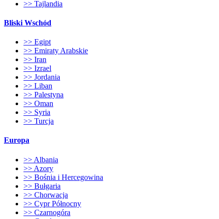
>> Tajlandia
Bliski Wschód
>> Egipt
>> Emiraty Arabskie
>> Iran
>> Izrael
>> Jordania
>> Liban
>> Palestyna
>> Oman
>> Syria
>> Turcja
Europa
>> Albania
>> Azory
>> Bośnia i Hercegowina
>> Bułgaria
>> Chorwacja
>> Cypr Północny
>> Czarnogóra