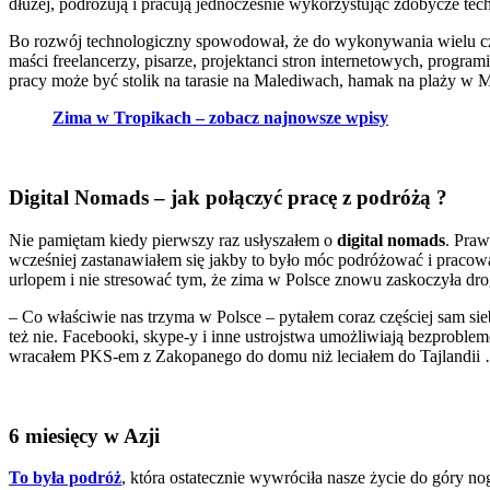
dłużej, podróżują i pracują jednocześnie wykorzystując zdobycze tech
Bo rozwój technologiczny spowodował, że do wykonywania wielu czyn
maści freelancerzy, pisarze, projektanci stron internetowych, program
pracy może być stolik na tarasie na Malediwach, hamak na plaży w
Zima w Tropikach – zobacz najnowsze wpisy
Digital Nomads – jak połączyć pracę z podróżą ?
Nie pamiętam kiedy pierwszy raz usłyszałem o
digital nomads
. Pra
wcześniej zastanawiałem się jakby to było móc podróżować i pracow
urlopem i nie stresować tym, że zima w Polsce znowu zaskoczyła d
– Co właściwie nas trzyma w Polsce – pytałem coraz częściej sam sie
też nie. Facebooki, skype-y i inne ustrojstwa umożliwiają bezproblemow
wracałem PKS-em z Zakopanego do domu niż leciałem do Tajlandii
6 miesięcy w Azji
To była podróż
, która ostatecznie wywróciła nasze życie do góry 