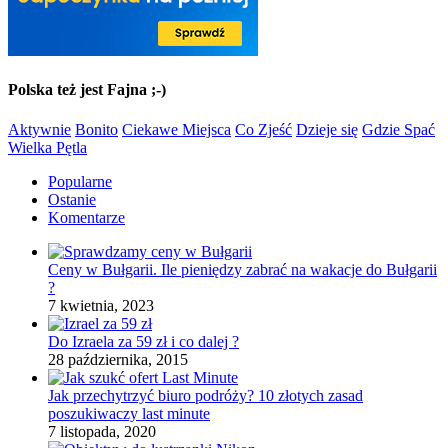
Polska też jest Fajna ;-)
Aktywnie
Bonito
Ciekawe Miejsca
Co Zjeść
Dzieje się
Gdzie Spać
Wielka Pętla
Popularne
Ostanie
Komentarze
Ceny w Bułgarii. Ile pieniędzy zabrać na wakacje do Bułgarii
?
7 kwietnia, 2023
Do Izraela za 59 zł i co dalej ?
28 października, 2015
Jak przechytrzyć biuro podróży? 10 złotych zasad
poszukiwaczy last minute
7 listopada, 2020