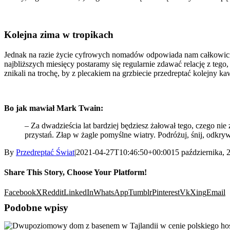
Kolejna zima w tropikach
Jednak na razie życie cyfrowych nomadów odpowiada nam całkowicie. I
najbliższych miesięcy postaramy się regularnie zdawać relację z tego, 
znikali na trochę, by z plecakiem na grzbiecie przedreptać kolejny ka
Bo jak mawiał Mark Twain:
– Za dwadzieścia lat bardziej będziesz żałował tego, czego nie 
przystań. Złap w żagle pomyślne wiatry. Podróżuj, śnij, odkryw
By
Przedreptać Świat
|
2021-04-27T10:46:50+00:00
15 października, 
Share This Story, Choose Your Platform!
Facebook
X
Reddit
LinkedIn
WhatsApp
Tumblr
Pinterest
Vk
Xing
Email
Podobne wpisy