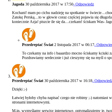
Jagoda
30 października 2017 w 17:50
- Odpowiedz
Kochani! mam po cichu nadzieję na spotkanie w świecie…choć pr
Zatokę Perską…to w głowie coraz częściej pojawia się długofal
koniecznie Azja! piszcie ile się da…czekam! ściskam Was- Jag
Przedreptać Świat
2 listopada 2017 w 06:17
- Odpowie
To czekamy na info i baaardzo mocno ściskamy kciuki za 
Pozdrawiamy serdecznie i już cieszymy się na myśl o spot
Przedreptać Świat
30 października 2017 w 16:18
- Odpowied
Dzięki ;-)
Łatwiej byłoby chyba napisać czego nie robimy ;-) natomiast ws
stronami internetowymi.
M.in. wymyślamy serwisy internetowe, optymalizujemy je, tw