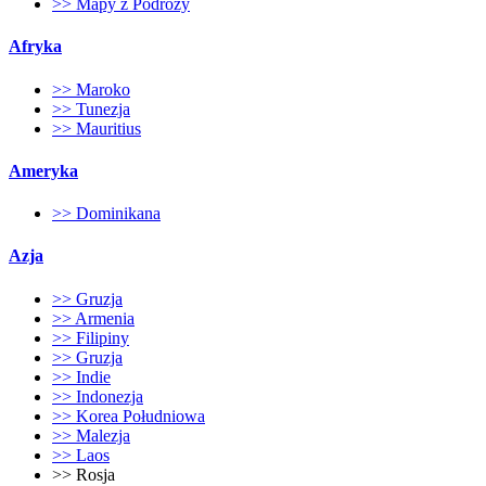
>> Mapy z Podróży
Afryka
>> Maroko
>> Tunezja
>> Mauritius
Ameryka
>> Dominikana
Azja
>> Gruzja
>> Armenia
>> Filipiny
>> Gruzja
>> Indie
>> Indonezja
>> Korea Południowa
>> Malezja
>> Laos
>> Rosja