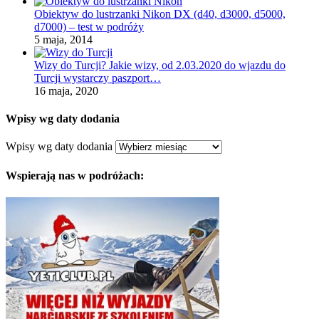
Obiektyw do lustrzanki Nikon DX (d40, d3000, d5000,
d7000) – test w podróży
5 maja, 2014
Wizy do Turcji? Jakie wizy, od 2.03.2020 do wjazdu do
Turcji wystarczy paszport…
16 maja, 2020
Wpisy wg daty dodania
Wpisy wg daty dodania
Wspierają nas w podróżach: