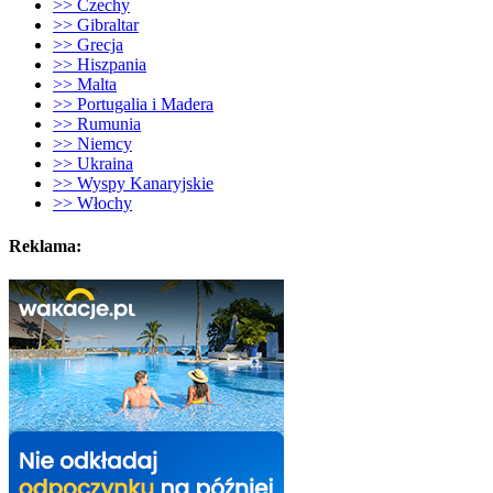
>> Czechy
>> Gibraltar
>> Grecja
>> Hiszpania
>> Malta
>> Portugalia i Madera
>> Rumunia
>> Niemcy
>> Ukraina
>> Wyspy Kanaryjskie
>> Włochy
Reklama: