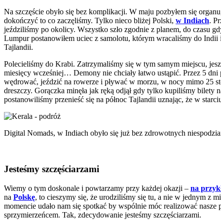
Na szczęście obyło się bez komplikacji. W maju pozbyłem się organu,
dokończyć to co zaczęliśmy. Tylko nieco bliżej Polski,
w Indiach
. P
jeździliśmy po okolicy. Wszystko szło zgodnie z planem, do czasu g
Lumpur postanowiłem uciec z samolotu, którym wracaliśmy do Indii 
Tajlandii.
Polecieliśmy do Krabi. Zatrzymaliśmy się w tym samym miejscu, jeszc
miesięcy wcześniej… Demony nie chciały łatwo ustąpić. Przez 5 dn
wędrować, jeździć na rowerze i pływać w morzu, w nocy mimo 25 sto
dreszczy. Gorączka minęła jak ręką odjął gdy tylko kupiliśmy bilety
postanowiliśmy przenieść się na północ Tajlandii uznając, że w star
Digital Nomads, w Indiach obyło się już bez zdrowotnych niespodzia
Jesteśmy szczęściarzami
Wiemy o tym doskonale i powtarzamy przy każdej okazji –
na przykł
na
Polskę
, to cieszymy się, że urodziliśmy się tu, a nie w jednym z 
momencie udało nam się spotkać by wspólnie móc realizować nasze pa
sprzymierzeńcem. Tak, zdecydowanie jesteśmy szczęściarzami.