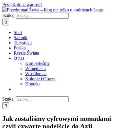
Przejdź do zawartości
Szukaj
Start
Salonik
Turystyka
Polska
Reszta Świata
O nas
Kim jesteśmy
W mediach
Współpraca
Kolonie i Obozy
Kontakt
Szukaj
Jak zostaliśmy cyfrowymi nomadami
czyli czwarte podejście do Azji