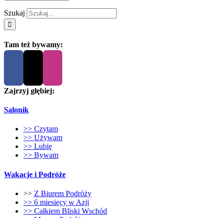
Szukaj
Tam też bywamy:
Zajrzyj głębiej:
Salonik
>> Czytam
>> Używam
>> Lubię
>> Bywam
Wakacje i Podróże
>>
Z Biurem Podróży
>> 6 miesięcy w Azji
>> Całkiem Bliski Wschód