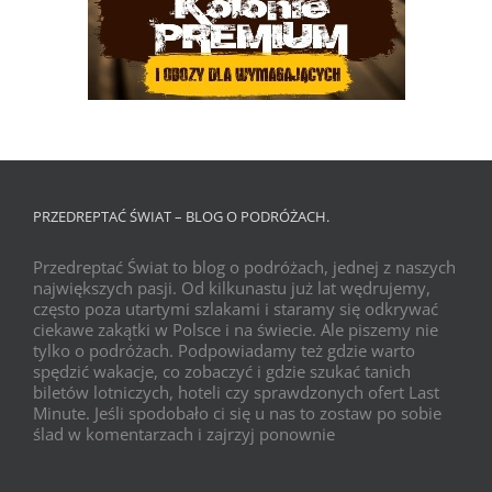
PRZEDREPTAĆ ŚWIAT – BLOG O PODRÓŻACH.
Przedreptać Świat to blog o podróżach, jednej z naszych
największych pasji. Od kilkunastu już lat wędrujemy,
często poza utartymi szlakami i staramy się odkrywać
ciekawe zakątki w Polsce i na świecie. Ale piszemy nie
tylko o podróżach. Podpowiadamy też gdzie warto
spędzić wakacje, co zobaczyć i gdzie szukać tanich
biletów lotniczych, hoteli czy sprawdzonych ofert Last
Minute. Jeśli spodobało ci się u nas to zostaw po sobie
ślad w komentarzach i zajrzyj ponownie