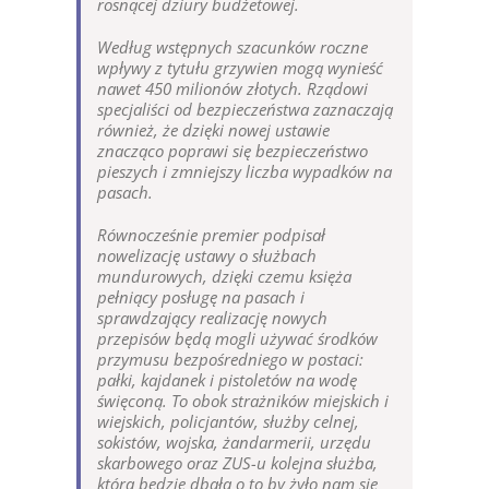
rosnącej dziury budżetowej.
Według wstępnych szacunków roczne
wpływy z tytułu grzywien mogą wynieść
nawet 450 milionów złotych. Rządowi
specjaliści od bezpieczeństwa zaznaczają
również, że dzięki nowej ustawie
znacząco poprawi się bezpieczeństwo
pieszych i zmniejszy liczba wypadków na
pasach.
Równocześnie premier podpisał
nowelizację ustawy o służbach
mundurowych, dzięki czemu księża
pełniący posługę na pasach i
sprawdzający realizację nowych
przepisów będą mogli używać środków
przymusu bezpośredniego w postaci:
pałki, kajdanek i pistoletów na wodę
święconą. To obok strażników miejskich i
wiejskich, policjantów, służby celnej,
sokistów, wojska, żandarmerii, urzędu
skarbowego oraz ZUS-u kolejna służba,
która będzie dbała o to by żyło nam się