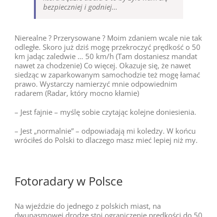
bezpieczniej i godniej…
Nierealne ? Przerysowane ? Moim zdaniem wcale nie tak
odległe. Skoro już dziś mogę przekroczyć prędkość o 50
km jadąc zaledwie … 50 km/h (Tam dostaniesz mandat
nawet za chodzenie) Co więcej. Okazuje się, że nawet
siedząc w zaparkowanym samochodzie też mogę łamać
prawo. Wystarczy namierzyć mnie odpowiednim
radarem (Radar, który mocno kłamie)
– Jest fajnie – myślę sobie czytając kolejne doniesienia.
– Jest „normalnie” – odpowiadają mi koledzy. W końcu
wróciłeś do Polski to dlaczego masz mieć lepiej niż my.
Fotoradary w Polsce
Na wjeździe do jednego z polskich miast, na
dwupasmowej drodze stoi ograniczenie prędkości do 50