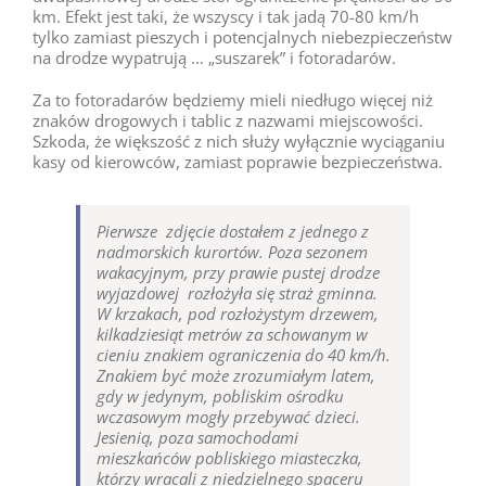
km. Efekt jest taki, że wszyscy i tak jadą 70-80 km/h
tylko zamiast pieszych i potencjalnych niebezpieczeństw
na drodze wypatrują … „suszarek” i fotoradarów.
Za to fotoradarów będziemy mieli niedługo więcej niż
znaków drogowych i tablic z nazwami miejscowości.
Szkoda, że większość z nich służy wyłącznie wyciąganiu
kasy od kierowców, zamiast poprawie bezpieczeństwa.
Pierwsze zdjęcie dostałem z jednego z
nadmorskich kurortów. Poza sezonem
wakacyjnym, przy prawie pustej drodze
wyjazdowej rozłożyła się straż gminna.
W krzakach, pod rozłożystym drzewem,
kilkadziesiąt metrów za schowanym w
cieniu znakiem ograniczenia do 40 km/h.
Znakiem być może zrozumiałym latem,
gdy w jedynym, pobliskim ośrodku
wczasowym mogły przebywać dzieci.
Jesienią, poza samochodami
mieszkańców pobliskiego miasteczka,
którzy wracali z niedzielnego spaceru