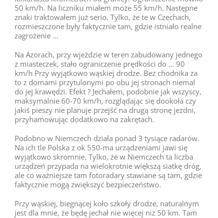
50 km/h. Na liczniku miałem może 55 km/h. Następne
znaki traktowałem już serio. Tylko, że te w Czechach,
rozmieszczone były faktycznie tam, gdzie istniało realne
zagrożenie …
Na Azorach, przy wjeździe w teren zabudowany jednego
z miasteczek, stało ograniczenie prędkości do … 90
km/h Przy wyjątkowo wąskiej drodze. Bez chodnika za
to z domami przytulonymi po obu jej stronach niemal
do jej krawędzi. Efekt ? Jechałem, podobnie jak wszyscy,
maksymalnie 60-70 km/h, rozglądając się dookoła czy
jakiś pieszy nie planuje przejść na drugą stronę jezdni,
przyhamowując dodatkowo na zakrętach.
Podobno w Niemczech działa ponad 3 tysiące radarów.
Na ich tle Polska z ok 550-ma urządzeniami jawi się
wyjątkowo skromnie. Tylko, że w Niemczech ta liczba
urządzeń przypada na wielokrotnie większą siatkę dróg,
ale co ważniejsze tam fotoradary stawiane są tam, gdzie
faktycznie mogą zwiększyć bezpieczeństwo.
Przy wąskiej, biegnącej koło szkoły drodze, naturalnym
jest dla mnie, że będę jechał nie więcej niż 50 km. Tam