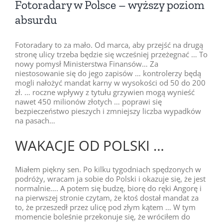
Fotoradary w Polsce – wyższy poziom
absurdu
Fotoradary to za mało. Od marca, aby przejść na drugą
stronę ulicy trzeba będzie się wcześniej przeżegnać … To
nowy pomysł Ministerstwa Finansów… Za
niestosowanie się do jego zapisów … kontrolerzy będą
mogli nałożyć mandat karny w wysokości od 50 do 200
zł. … roczne wpływy z tytułu grzywien mogą wynieść
nawet 450 milionów złotych … poprawi się
bezpieczeństwo pieszych i zmniejszy liczba wypadków
na pasach…
WAKACJE OD POLSKI …
Miałem piękny sen. Po kilku tygodniach spędzonych w
podróży, wracam ja sobie do Polski i okazuje się, że jest
normalnie…. A potem się budzę, biorę do ręki Angorę i
na pierwszej stronie czytam, że ktoś dostał mandat za
to, że przeszedł przez ulicę pod złym kątem … W tym
momencie boleśnie przekonuje się, że wróciłem do