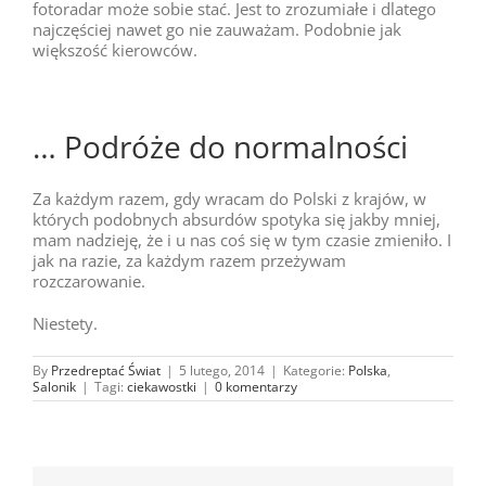
fotoradar może sobie stać. Jest to zrozumiałe i dlatego
najczęściej nawet go nie zauważam. Podobnie jak
większość kierowców.
… Podróże do normalności
Za każdym razem, gdy wracam do Polski z krajów, w
których podobnych absurdów spotyka się jakby mniej,
mam nadzieję, że i u nas coś się w tym czasie zmieniło. I
jak na razie, za każdym razem przeżywam
rozczarowanie.
Niestety.
By
Przedreptać Świat
|
5 lutego, 2014
|
Kategorie:
Polska
,
Salonik
|
Tagi:
ciekawostki
|
0 komentarzy