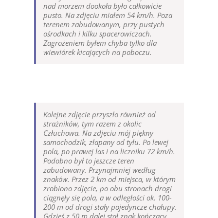
nad morzem dookoła było całkowicie
pusto. Na zdjęciu miałem 54 km/h. Poza
terenem zabudowanym, przy pustych
ośrodkach i kilku spacerowiczach.
Zagrożeniem byłem chyba tylko dla
wiewiórek kicających na poboczu.
Kolejne zdjęcie przyszło również od
strażników, tym razem z okolic
Człuchowa. Na zdjęciu mój piękny
samochodzik, złapany od tyłu. Po lewej
pola, po prawej las i na liczniku 72 km/h.
Podobno był to jeszcze teren
zabudowany. Przynajmniej według
znaków. Przez 2 km od miejsca, w którym
zrobiono zdjęcie, po obu stronach drogi
ciągnęły się pola, a w odległości ok. 100-
200 m od drogi stały pojedyncze chałupy.
Gdzieś z 50 m dalej stał znak kończący