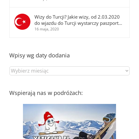
Wizy do Turcji? Jakie wizy, od 2.03.2020
do wjazdu do Turcji wystarczy paszport…
16 maja, 2020
Wpisy wg daty dodania
Wpisy
wg
daty
dodania
Wspierają nas w podróżach: