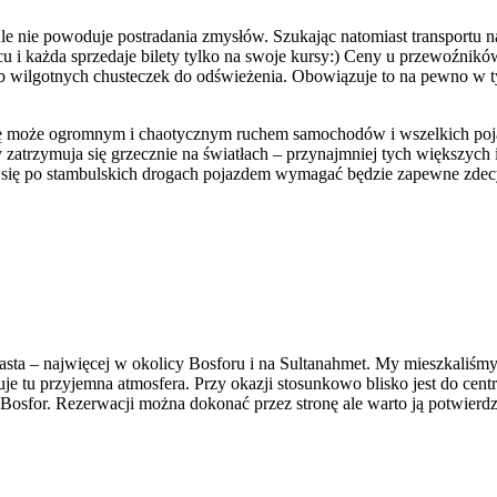
ie powoduje postradania zmysłów. Szukając natomiast transportu na k
rcu i każda sprzedaje bilety tylko na swoje kursy:) Ceny u przewoźników
lub wilgotnych chusteczek do odświeżenia. Obowiązuje to na pewno w t
się może ogromnym i chaotycznym ruchem samochodów i wszelkich pojaz
zatrzymuja się grzecznie na światłach – przynajmniej tych większych 
 się po stambulskich drogach pojazdem wymagać będzie zapewne zdecy
miasta – najwięcej w okolicy Bosforu i na Sultanahmet. My mieszkaliśm
je tu przyjemna atmosfera. Przy okazji stosunkowo blisko jest do cent
Bosfor. Rezerwacji można dokonać przez stronę ale warto ją potwierd