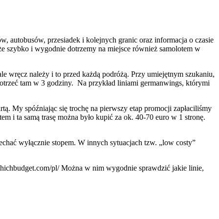
 autobusów, przesiadek i kolejnych granic oraz informacja o czasie
, że szybko i wygodnie dotrzemy na miejsce również samolotem w
le wręcz należy i to przed każdą podróżą. Przy umiejętnym szukaniu,
dotrzeć tam w 3 godziny. Na przykład liniami germanwings, którymi
rtą. My spóźniając się trochę na pierwszy etap promocji zapłaciliśmy
em i ta samą trasę można było kupić za ok. 40-70 euro w 1 stronę.
jechać wyłącznie stopem. W innych sytuacjach tzw. „low costy”
chbudget.com/pl/ Można w nim wygodnie sprawdzić jakie linie,