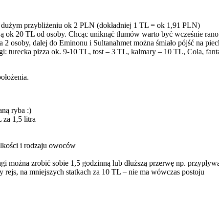
 w dużym przybliżeniu ok 2 PLN (dokładniej 1 TL = ok 1,91 PLN)
ą ok 20 TL od osoby. Chcąc uniknąć tłumów warto być wcześnie rano
 2 osoby, dalej do Eminonu i Sultanahmet można śmiało pójść na piec
 turecka pizza ok. 9-10 TL, tost – 3 TL, kalmary – 10 TL, Cola, fanta
położenia.
ną ryba :)
za 1,5 litra
lkości i rodzaju owoców
i można zrobić sobie 1,5 godzinną lub dłuższą przerwę np. przypływ
 rejs, na mniejszych statkach za 10 TL – nie ma wówczas postoju