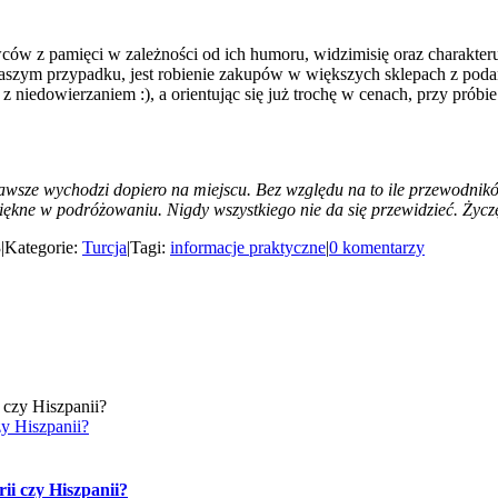
w z pamięci w zależności od ich humoru, widzimisię oraz charakteru 
aszym przypadku, jest robienie zakupów w większych sklepach z poda
z niedowierzaniem :), a orientując się już trochę w cenach, przy próbi
awsze wychodzi dopiero na miejscu. Bez względu na to ile przewodników
 piękne w podróżowaniu. Nigdy wszystkiego nie da się przewidzieć. Życ
3
|
Kategorie:
Turcja
|
Tagi:
informacje praktyczne
|
0 komentarzy
zy Hiszpanii?
ii czy Hiszpanii?