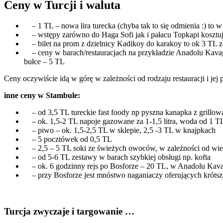
Ceny w Turcji i waluta
– 1 TL – nowa lira turecka (chyba tak to się odmienia :) to
– wstępy zarówno do Haga Sofi jak i pałacu Topkapi kosztuj
– bilet na prom z dzielnicy Kadikoy do karakoy to ok 3 TL za
– ceny w barach/restauracjach na przykładzie Anadolu Kavagi:
bułce – 5 TL
Ceny oczywiście idą w górę w zależności od rodzaju restauracji i jej 
inne ceny w Stambule:
– od 3,5 TL tureckie fast foody np pyszna kanapka z grillowa
– ok. 1,5-2 TL napoje gazowane za 1-1,5 litra, woda od 1 TL 
– piwo – ok. 1,5-2,5 TL w sklepie, 2,5 -3 TL w knajpkach
– 5 pocztówek od 0,5 TL
– 2,5 – 5 TL soki ze świeżych owoców, w zależności od wie
– od 5-6 TL zestawy w barach szybkiej obsługi np. kofta
– ok. 6 godzinny rejs po Bosforze – 20 TL, w Anadolu Kavag
– przy Bosforze jest mnóstwo naganiaczy oferujących krótszy
Turcja zwyczaje i targowanie …