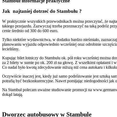
Stambuł informacje praktyczne
Jak najtaniej dotrzeć do Stambułu ?
W praktycznie wszystkich przewodnikach można przeczytać, że najtań
takiego przejazdu. Zazwyczaj trzeba przeznaczyć na taką podróż prz
cenie średnio od 300 do 600 euro.
Tylko niektóre wydawnictwa, w dodatku bardzo nieśmiało, zaznaczają
planowaniu wyjazdu odpowiednio wcześniej oraz odrobinie szczęścia,
lecieliśmy.
Kupując bilet lotniczy do Stambulu ok. pół roku wcześniej można dost
za 2 bilety w sumie po ok. 200 zł na głowę. Z wszelkimi opłatami i 
Co nadal było kwotą zdecydowanie niższą niż cena autokaru i kilku
Oczywiście inaczej jest, kiedy już samo podróżowanie jest sztuką s
potrafią być bezkonkurencyjne. Nawet pomijając niedogodności jak og
Na Stambuł polecam uważne studiowanie promocji na www.germanwin
dokąd latają.
Dworzec autobusowy w Stambule