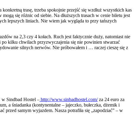
onkretną trasę, trzeba spokojnie przejść się wzdłuż wszystkich kas
 mogą się różnic od siebie. Na dłuższych trasach w cenie biletu jest
ych lepszych liniach. Nie wiem jak wygląda to przy tańszych
dów na 2,3 czy 4 kołach. Ruch jest faktycznie duży, natomiast nie
i po kilku chwilach przyzwyczajenia się nie powinien stwarzać
dowanie silnych nerwów. Nie próbowałem i … raczej cieszę się z
y w Sindbad Hostel –
http://www.sinbadhostel.com/
za 24 euro za
rum, a śniadanka (kontynentalne – jajeczko, bułeczka, dżemik i
zać przed samym wyjazdem. Nasza potrafiła się „zapodziać” – w