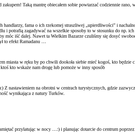
ed zakupem! Taką mantrę obiecałem sobie powtarzać codziennie rano, 
ch handlarzy, fama o ich rzekomej straszliwej „upierdliwości” i nachal
dlu i potrafią zagadywać na wszelkie sposoby to w stosunku do np. 
y móc iść dalej. Nawet ta Wielkim Bazarze czuliśmy się dosyć swobo
 był to efekt Ramadanu …
em miasta w ręku by po chwili dookoła siebie mieć kogoś, kto będzie 
eż ktoś kto wskaże nam drogę lub pomoże w inny sposób
:):) Z nastawieniem na obrotni w centrach turystycznych, gdzie zazwyc
nność wynikająca z natury Turków.
amiętać przylatując w nocy …:) i planując dotarcie do centrum poprzez