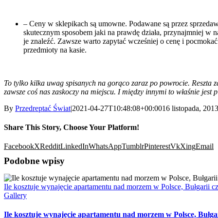
– Ceny w sklepikach są umowne. Podawane są przez sprzedawcó
skutecznym sposobem jaki na prawdę działa, przynajmniej w n
je znaleźć. Zawsze warto zapytać wcześniej o cenę i pocmokać 
przedmioty na kasie.
To tylko kilka uwag spisanych na gorąco zaraz po powrocie. Reszta z
zawsze coś nas zaskoczy na miejscu. I między innymi to właśnie jest
By
Przedreptać Świat
|
2021-04-27T10:48:08+00:00
16 listopada, 201
Share This Story, Choose Your Platform!
Facebook
X
Reddit
LinkedIn
WhatsApp
Tumblr
Pinterest
Vk
Xing
Email
Podobne wpisy
Ile kosztuje wynajęcie apartamentu nad morzem w Polsce, Bułgarii c
Gallery
Ile kosztuje wynajęcie apartamentu nad morzem w Polsce, Bułgar