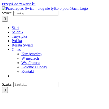
Przejdź do zawartości
Szukaj
Start
Salonik
Turystyka
Polska
Reszta Świata
O nas
Kim jesteśmy
W mediach
Współpraca
Kolonie i Obozy
Kontakt
Szukaj