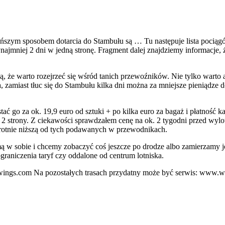
szym sposobem dotarcia do Stambułu są … Tu następuje lista pociągów,
ynajmniej 2 dni w jedną stronę. Fragment dalej znajdziemy informacje
, że warto rozejrzeć się wśród tanich przewoźników. Nie tylko warto a
 zamiast tłuc się do Stambułu kilka dni można za mniejsze pieniądze 
ać go za ok. 19,9 euro od sztuki + po kilka euro za bagaż i płatność ka
w 2 strony. Z ciekawości sprawdzałem cenę na ok. 2 tygodni przed wylot
krotnie niższą od tych podawanych w przewodnikach.
amą w sobie i chcemy zobaczyć coś jeszcze po drodze albo zamierzamy 
raniczenia taryf czy oddalone od centrum lotniska.
gs.com Na pozostałych trasach przydatny może być serwis: www.whi