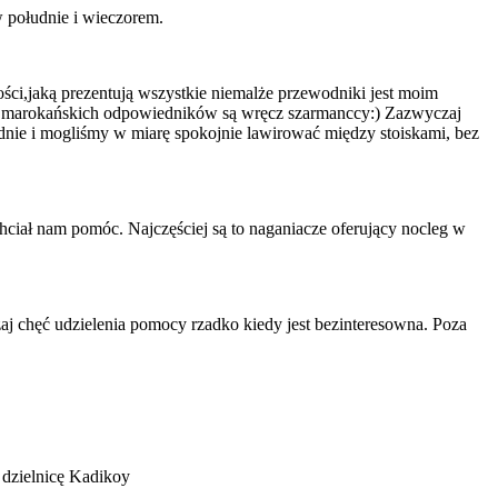
w południe i wieczorem.
ności,jaką prezentują wszystkie niemalże przewodniki jest moim
ich marokańskich odpowiedników są wręcz szarmanccy:) Zazwyczaj
dnie i mogliśmy w miarę spokojnie lawirować między stoiskami, bez
chciał nam pomóc. Najczęściej są to naganiacze oferujący nocleg w
zaj chęć udzielenia pomocy rzadko kiedy jest bezinteresowna. Poza
 dzielnicę Kadikoy