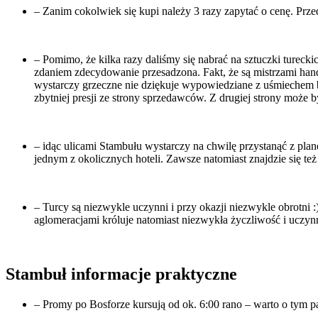
– Zanim cokolwiek się kupi należy 3 razy zapytać o cenę. Prz
– Pomimo, że kilka razy daliśmy się nabrać na sztuczki turecki
zdaniem zdecydowanie przesadzona. Fakt, że są mistrzami han
wystarczy grzeczne nie dziękuje wypowiedziane z uśmiechem b
zbytniej presji ze strony sprzedawców. Z drugiej strony może
– idąc ulicami Stambułu wystarczy na chwilę przystanąć z plan
jednym z okolicznych hoteli. Zawsze natomiast znajdzie się t
– Turcy są niezwykle uczynni i przy okazji niezwykle obrotni 
aglomeracjami króluje natomiast niezwykła życzliwość i uczy
Stambuł informacje praktyczne
– Promy po Bosforze kursują od ok. 6:00 rano – warto o tym p