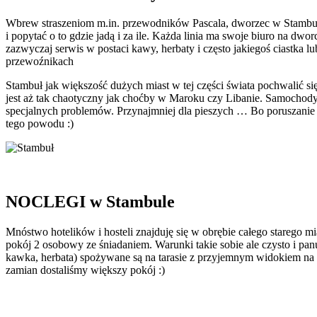
Wbrew straszeniom m.in. przewodników Pascala, dworzec w Stambule n
i popytać o to gdzie jadą i za ile. Każda linia ma swoje biuro na dwo
zazwyczaj serwis w postaci kawy, herbaty i często jakiegoś ciastka 
przewoźnikach
Stambuł jak większość dużych miast w tej części świata pochwalić 
jest aż tak chaotyczny jak choćby w Maroku czy Libanie. Samochody 
specjalnych problemów. Przynajmniej dla pieszych … Bo poruszanie
tego powodu :)
NOCLEGI w Stambule
Mnóstwo hotelików i hosteli znajduję się w obrębie całego starego 
pokój 2 osobowy ze śniadaniem. Warunki takie sobie ale czysto i panu
kawka, herbata) spożywane są na tarasie z przyjemnym widokiem na 
zamian dostaliśmy większy pokój :)